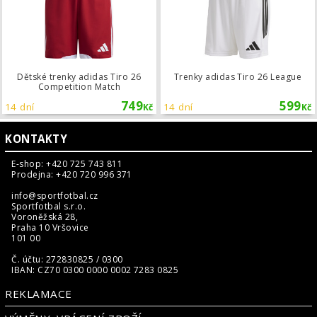
Dětské trenky adidas Tiro 26
Trenky adidas Tiro 26 League
Competition Match
749
599
14 dní
14 dní
Kč
Kč
KONTAKTY
E-shop: +420 725 743 811
Prodejna: +420 720 996 371
info@sportfotbal.cz
Sportfotbal s.r.o.
Voroněžská 28,
Praha 10 Vršovice
101 00
Č. účtu: 272830825 / 0300
IBAN: CZ70 0300 0000 0002 7283 0825
REKLAMACE