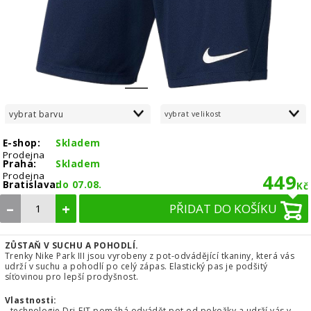
1
2
vybrat barvu
vybrat velikost
E-shop:
Skladem
Prodejna
Praha:
Skladem
Prodejna
449
Bratislava:
do 07.08.
Kč
–
+
PŘIDAT DO KOŠÍKU
ZŮSTAŇ V SUCHU A POHODLÍ.
Trenky Nike Park III jsou vyrobeny z pot-odvádějící tkaniny, která vás
udrží v suchu a pohodlí po celý zápas. Elastický pas je podšitý
síťovinou pro lepší prodyšnost.
Vlastnosti:
- technologie Dri-FIT pomáhá odvádět pot od pokožky a udrží vás v