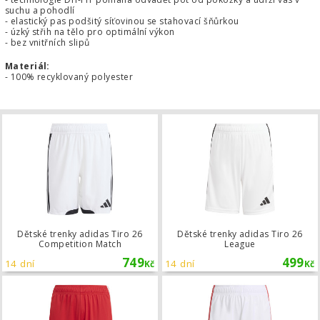
suchu a pohodlí
- elastický pas podšitý síťovinou se stahovací šňůrkou
- úzký střih na tělo pro optimální výkon
- bez vnitřních slipů
Materiál:
- 100% recyklovaný polyester
Dětské trenky adidas Tiro 26 Compet
Dětské trenky adidas Tiro 26
Dětské trenky adidas Tiro 26
Competition Match
League
749
499
14 dní
14 dní
Kč
Kč
Dětské trenky adidas Tiro 26 League