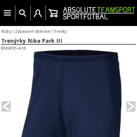
Menu
Vyhledat
Uživatelský účet
Košík
Kluby
/
Zápasové oblečení
/
Trenky
Trenýrky Nike Park III
BV6855-410
PREVIOUS