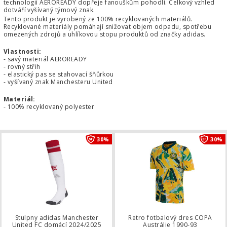
technologií AEROREADY dopřeje fanouškům pohodlí. Celkový vzhled
dotváří vyšívaný týmový znak.
Tento produkt je vyrobený ze 100% recyklovaných materiálů.
Recyklované materiály pomáhají snižovat objem odpadu, spotřebu
omezených zdrojů a uhlíkovou stopu produktů od značky adidas.
Vlastnosti:
- savý materiál AEROREADY
- rovný střih
- elastický pas se stahovací šňůrkou
- vyšívaný znak Manchesteru United
Materiál:
- 100% recyklovaný polyester
Stulpny adidas Manchester United F
30%
30%
Stulpny adidas Manchester
Retro fotbalový dres COPA
United FC domácí 2024/2025
Austrálie 1990-93