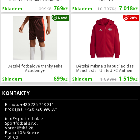
769
7 018
Skladem
1 099
Skladem
10 797
Kč
Kč
Kč
Kč
Dětské fotbalové trenky Nike Acade
Nové
20%
Dětské fotbalové trenky Nike
Dětská mikina s kapucí adidas
Academy+
Manchester United FC Anthem
699
1 519
Skladem
Skladem
1 899
Kč
Kč
Kč
KONTAKTY
E-shop: +420 725 743 811
Prodejna: +420 720 996 371
info@sportfotbal.cz
Sportfotbal s.r.o.
Voroněžská 28,
Praha 10 Vršovice
101 00