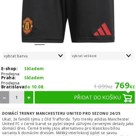
1
2
3
4
5
6
vybrat barvu
vybrat velikost
E-shop:
Skladem
Prodejna
Praha:
Skladem
769
Prodejna
1 099
Bratislava:
do 10.08.
Kč
Kč
–
+
PŘIDAT DO KOŠÍKU
DOMÁCÍ TRENKY MANCHESTERU UNITED PRO SEZONU 24/25
Ukaž, že fandíš týmu z Old Traffordu. Tyto trenky adidas Manchester
United FC v černé barvě se pyšní stejně zářivými červenými detaily jako
domácí dres. Černé trenky jsou alternativou pro klasickou bílou
variantu k domácím dresům. Měkký interlokový úplet se savou