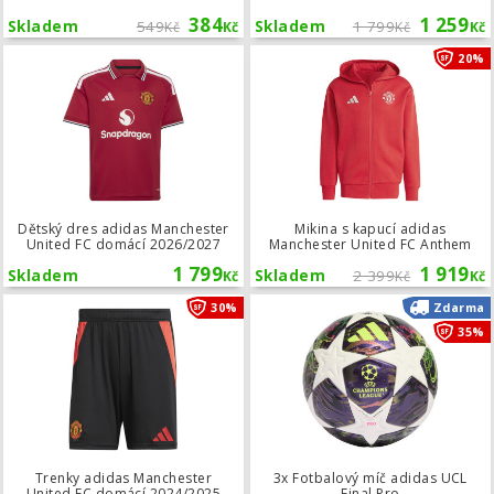
384
1 259
Skladem
549
Skladem
1 799
Kč
Kč
Kč
Kč
Dětský dres adidas Manchester Uni
20%
Dětský dres adidas Manchester
Mikina s kapucí adidas
United FC domácí 2026/2027
Manchester United FC Anthem
1 799
1 919
Skladem
Skladem
2 399
Kč
Kč
Kč
Trenky adidas Manchester United F
30%
Zdarma
35%
Trenky adidas Manchester
3x Fotbalový míč adidas UCL
United FC domácí 2024/2025
Final Pro