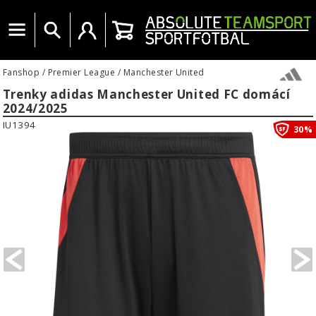
Menu
Vyhledat
Uživatelský účet
Košík
Fanshop
/
Premier League
/
Manchester United
Trenky adidas Manchester United FC domácí
2024/2025
IU1394
30%
PREVIOUS