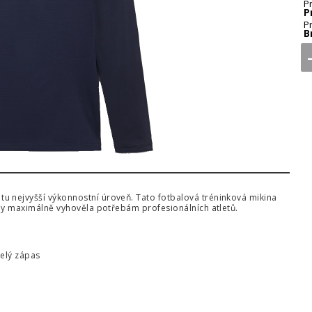
P
P
P
B
u nejvyšší výkonnostní úroveň. Tato fotbalová tréninková mikina
aby maximálně vyhověla potřebám profesionálních atletů.
celý zápas