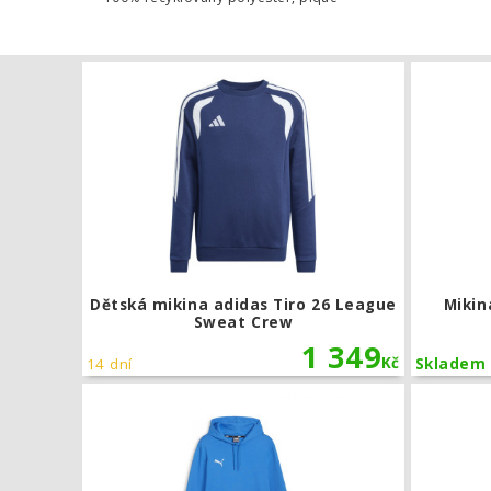
Dětská miki
Dětská mikina adidas Tiro 26 League
Mikin
Sweat Crew
1 349
Kč
14 dní
Skladem
Mikina s ka