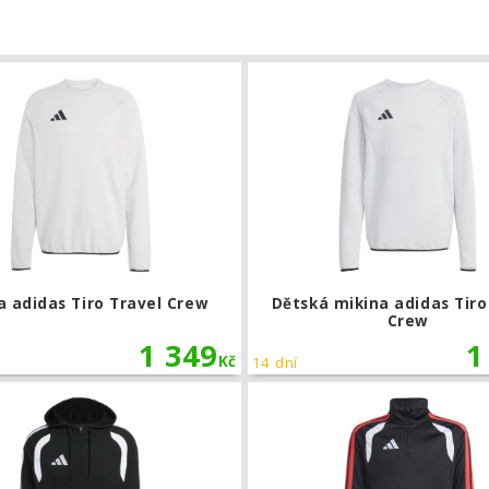
na adidas Tiro 26 League Sweat Crew
Mikina adidas Tiro Travel Crew
a adidas Tiro Travel Crew
Dětská mikina adidas Tiro
Crew
1 349
1
Kč
14 dní
pucí Puma teamGOAL Casuals Hoody
Mikina s kapucí adidas Tiro 26 Leagu