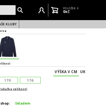
Uživatelský účet
Košík
POLOŽEK: 0
0
KČ
AŠE KLUBY
arva
elikost
VÝŠKA V CM
UK
170
176
Tabulka velikostí
-shop:
Skladem