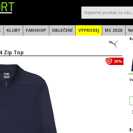
sportfotbal.cz
R
KLUBY
FANSHOP
OBLEČENÍ
VÝPRODEJ
MS 2026
N
B
 Zip Top
20%
V
E