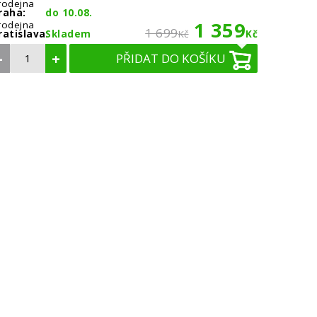
rodejna
raha:
do 10.08.
1 359
rodejna
1 699
ratislava:
Skladem
Kč
Kč
–
+
PŘIDAT DO KOŠÍKU