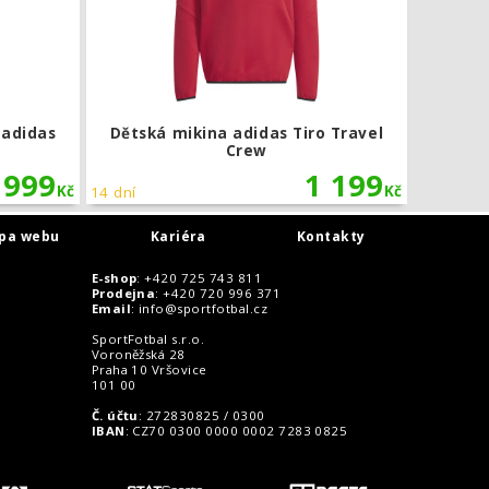
 adidas
Dětská mikina adidas Tiro Travel
Crew
999
1 199
Kč
Kč
14 dní
pa webu
Kariéra
Kontakty
E-shop
: +420 725 743 811
Prodejna
: +420 720 996 371
Email
:
info@sportfotbal.cz
SportFotbal s.r.o.
Voroněžská 28
Praha 10 Vršovice
101 00
Č. účtu
: 272830825 / 0300
IBAN
: CZ70 0300 0000 0002 7283 0825