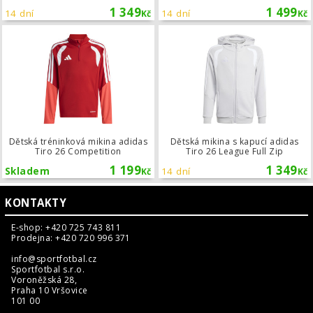
1 349
1 499
14 dní
14 dní
Kč
Kč
Dětská tréninková mikina adidas Tir
Dětská tréninková mikina adidas
Dětská mikina s kapucí adidas
Tiro 26 Competition
Tiro 26 League Full Zip
1 199
1 349
Skladem
14 dní
Kč
Kč
KONTAKTY
E-shop: +420 725 743 811
Prodejna: +420 720 996 371
info@sportfotbal.cz
Sportfotbal s.r.o.
Voroněžská 28,
Praha 10 Vršovice
101 00