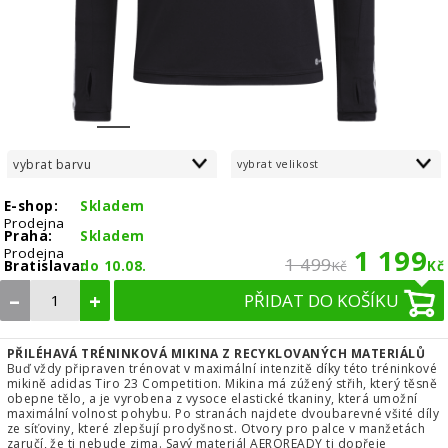
1
2
3
4
5
6
7
vybrat barvu
vybrat velikost
E-shop:
Skladem
Prodejna
Praha:
Skladem
1 199
Prodejna
1 499
Bratislava:
do 10.08.
Kč
Kč
–
+
PŘIDAT DO KOŠÍKU
PŘILÉHAVÁ TRÉNINKOVÁ MIKINA Z RECYKLOVANÝCH MATERIÁLŮ
Buď vždy připraven trénovat v maximální intenzitě díky této tréninkové
mikině adidas Tiro 23 Competition. Mikina má zúžený střih, který těsně
obepne tělo, a je vyrobena z vysoce elastické tkaniny, která umožní
maximální volnost pohybu. Po stranách najdete dvoubarevné všité díly
ze síťoviny, které zlepšují prodyšnost. Otvory pro palce v manžetách
zaručí, že ti nebude zima. Savý materiál AEROREADY ti dopřeje