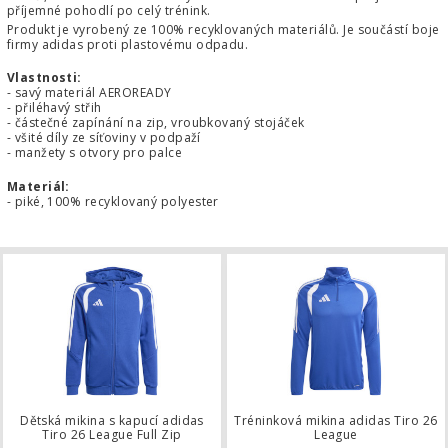
příjemné pohodlí po celý trénink.
Produkt je vyrobený ze 100% recyklovaných materiálů. Je součástí boje
firmy adidas proti plastovému odpadu.
Vlastnosti:
- savý materiál AEROREADY
- přiléhavý střih
- částečné zapínání na zip, vroubkovaný stojáček
- všité díly ze síťoviny v podpaží
- manžety s otvory pro palce
Materiál:
- piké, 100% recyklovaný polyester
Dětská mikina s kapucí adidas Tiro 2
Dětská mikina s kapucí adidas
Tréninková mikina adidas Tiro 26
Tiro 26 League Full Zip
League