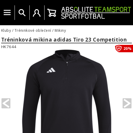
Menu
Vyhledat
Uživatelský účet
Košík
Kluby
/
Tréninkové oblečení
/
Mikiny
Tréninková mikina adidas Tiro 23 Competition
HK7644
20%
PREVIOUS