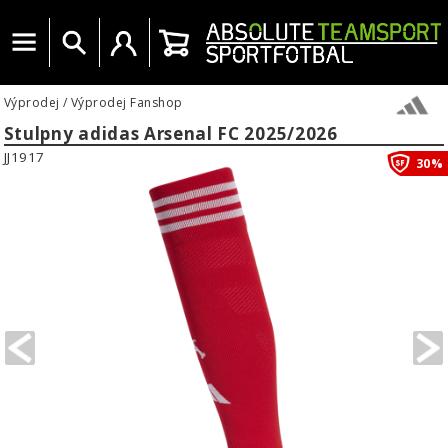
Menu
Vyhledat
Uživatelský účet
Košík
Výprodej
/
Výprodej Fanshop
Stulpny adidas Arsenal FC 2025/2026
JJ1917
30%
PREVIOUS