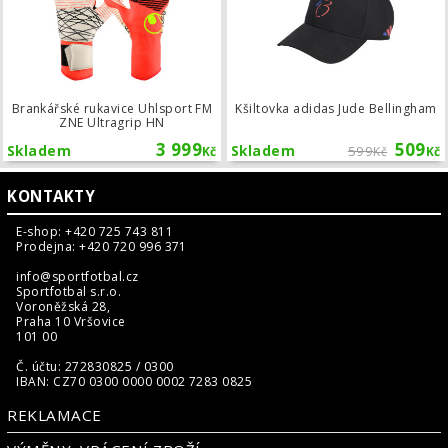
Brankářské rukavice Uhlsport FM
Kšiltovka adidas Jude Bellingham
ZNE Ultragrip HN
3 999
509
Skladem
Skladem
599
Kč
Kč
Kč
KONTAKTY
E-shop: +420 725 743 811
Prodejna: +420 720 996 371
info@sportfotbal.cz
Sportfotbal s.r.o.
Voroněžská 28,
Praha 10 Vršovice
101 00
Č. účtu: 272830825 / 0300
IBAN: CZ70 0300 0000 0002 7283 0825
REKLAMACE