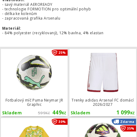
- savý materiál AEROREADY
- technologie FORMOTION pro optimální pohyb
- délka ke kolenům
- zapracovaná grafika Arsenalu
Materiál:
- 84% polyester (recyklovaný), 12% bavlna, 4% elastan
Fotbalový míč Puma Neymar JR Grap
25%
Fotbalový míč Puma Neymar JR
Trenky adidas Arsenal FC domácí
Graphic
2026/2027
449
1 099
Skladem
599
Skladem
Kč
Kč
Kč
Tréninkový dres Puma Neymar JR Bra
30%
Zdarma
35%