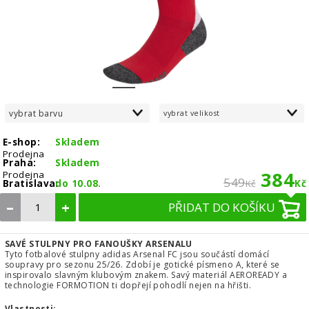
1
2
3
vybrat barvu
vybrat velikost
E-shop:
Skladem
Prodejna
Praha:
Skladem
384
Prodejna
549
Bratislava:
do 10.08.
Kč
Kč
–
+
PŘIDAT DO KOŠÍKU
SAVÉ STULPNY PRO FANOUŠKY ARSENALU
Tyto fotbalové stulpny adidas Arsenal FC jsou součástí domácí
soupravy pro sezonu 25/26. Zdobí je gotické písmeno A, které se
inspirovalo slavným klubovým znakem. Savý materiál AEROREADY a
technologie FORMOTION ti dopřejí pohodlí nejen na hřišti.
Vlastnosti: