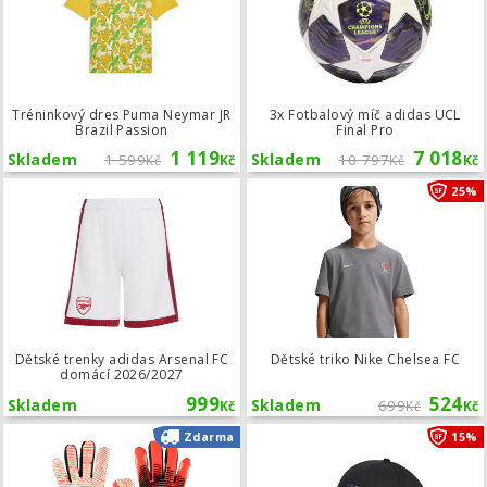
Tréninkový dres Puma Neymar JR
3x Fotbalový míč adidas UCL
Brazil Passion
Final Pro
1 119
7 018
Skladem
1 599
Skladem
10 797
Kč
Kč
Kč
Kč
Dětské trenky adidas Arsenal FC do
25%
Dětské trenky adidas Arsenal FC
Dětské triko Nike Chelsea FC
domácí 2026/2027
999
524
Skladem
Skladem
699
Kč
Kč
Kč
Brankářské rukavice Uhlsport FM ZN
Zdarma
15%