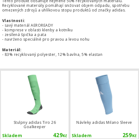
Tento produkt obsahuje nejméně 50% recyklovaných materiálů.
Recyklované materiály pomáhají snižovat objem odpadu, spotřebu
omezených zdrojů a uhlíkovou stopu produktů od značky adidas.
Vlastnosti:
- savý materiál AEROREADY
- komprese v oblasti klenby a kotníku
- zesílená špička a pata
- navrženo speciálně pro pravou a levou nohu
Materiál:
- 83% recyklovaný polyester, 12% bavlna, 5% elastan
Stulpny adidas Tiro 26 Goalkeeper
Stulpny adidas Tiro 26
Návleky adidas Milano Sleeve
Goalkeeper
429
259
Skladem
Skladem
Kč
Kč