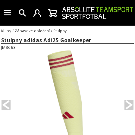
Menu
Vyhledat
Uživatelský účet
Košík
Kluby
/
Zápasové oblečení
/
Stulpny
Stulpny adidas Adi25 Goalkeeper
JM3663
PREVIOUS