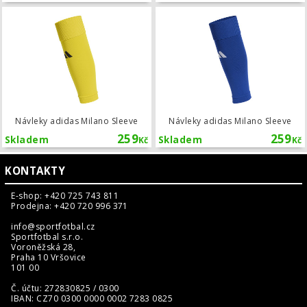
Návleky adidas Milano Sleeve
Návleky adidas Milano Sleeve
Návleky adidas Milano Sleeve
259
259
Skladem
Skladem
Kč
Kč
KONTAKTY
E-shop: +420 725 743 811
Prodejna: +420 720 996 371
info@sportfotbal.cz
Sportfotbal s.r.o.
Voroněžská 28,
Praha 10 Vršovice
101 00
Č. účtu: 272830825 / 0300
IBAN: CZ70 0300 0000 0002 7283 0825