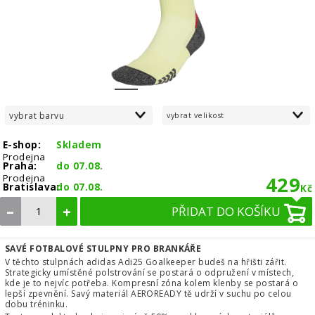
1
2
3
vybrat barvu
vybrat velikost
E-shop:
Skladem
Prodejna
Praha:
do 07.08.
Prodejna
429
Bratislava:
do 07.08.
Kč
–
+
PŘIDAT DO KOŠÍKU
SAVÉ FOTBALOVÉ STULPNY PRO BRANKÁŘE
V těchto stulpnách adidas Adi25 Goalkeeper budeš na hřišti zářit.
Strategicky umístěné polstrování se postará o odpružení v místech,
kde je to nejvíc potřeba. Kompresní zóna kolem klenby se postará o
lepší zpevnění. Savý materiál AEROREADY tě udrží v suchu po celou
dobu tréninku.