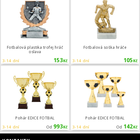
Fotbalová plastika trofej hráč
Fotbalová soška hráče
oslava
153
105
3-14 dní
3-14 dní
Kč
Kč
Pohár EDICE FOTBAL
Pohár EDICE FOTBAL
Pohár EDICE FOTBAL
993
142
3-14 dní
3-14 dní
Od
Kč
Od
Kč