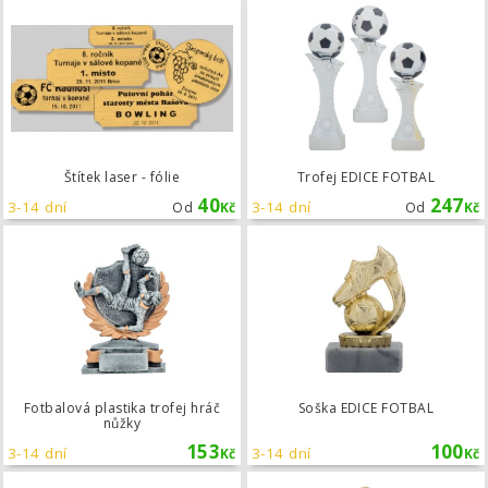
Štítek laser - fólie
Štítek laser - fólie
Trofej EDICE FOTBAL
40
247
3-14 dní
3-14 dní
Od
Kč
Od
Kč
Fotbalová plastika trofej hráč nůžky
Fotbalová plastika trofej hráč
Soška EDICE FOTBAL
nůžky
153
100
3-14 dní
3-14 dní
Kč
Kč
Fotbalová plastika trofej hráč oslava