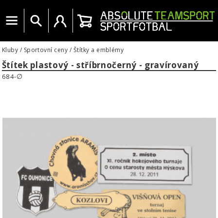
Menu
Vyhledat
Uživatelský účet
Košík
Kluby
/
Sportovní ceny
/
Štítky a emblémy
Štítek plastový - stříbrnočerný - gravírovaný
684-∅