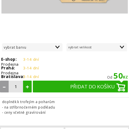
vybrat barvu
vybrat velikost
E-shop:
3-14 dní
Prodejna
Praha:
3-14 dní
Prodejna
50
Bratislava:
3-14 dní
Kč
Od
–
+
PŘIDAT DO KOŠÍKU
doplněk k trofejím a poharům
- na stříbrnočerném podkladu
- ceny včetně gravírování