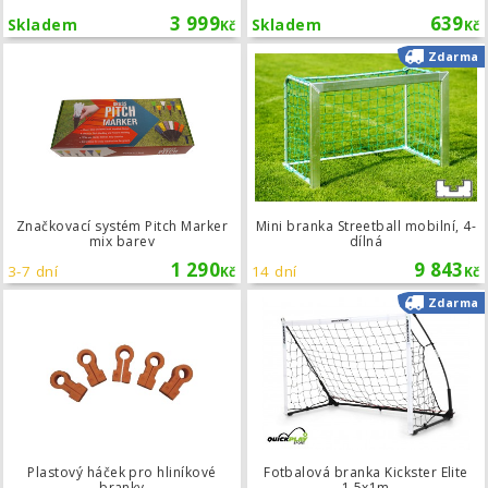
3 999
639
Skladem
Skladem
Kč
Kč
Značkovací systém Pitch Marker mix
Zdarma
Značkovací systém Pitch Marker
Mini branka Streetball mobilní, 4-
mix barev
dílná
1 290
9 843
3-7 dní
14 dní
Kč
Kč
Plastový háček pro hliníkové branky
Zdarma
Plastový háček pro hliníkové
Fotbalová branka Kickster Elite
branky
1,5x1m