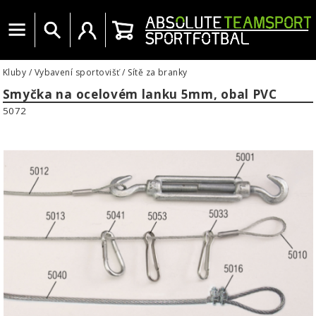
Menu
Vyhledat
Uživatelský účet
Košík
Kluby
/
Vybavení sportovišť
/
Sítě za branky
Smyčka na ocelovém lanku 5mm, obal PVC
5072