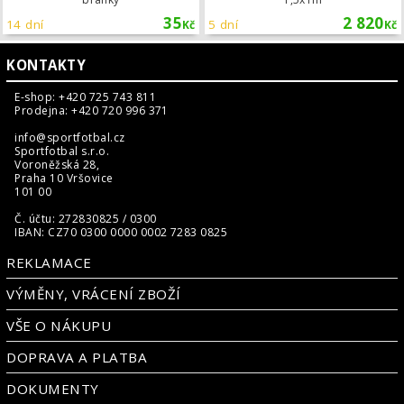
35
2 820
14 dní
5 dní
Kč
Kč
KONTAKTY
E-shop: +420 725 743 811
Prodejna: +420 720 996 371
info@sportfotbal.cz
Sportfotbal s.r.o.
Voroněžská 28,
Praha 10 Vršovice
101 00
Č. účtu: 272830825 / 0300
IBAN: CZ70 0300 0000 0002 7283 0825
REKLAMACE
VÝMĚNY, VRÁCENÍ ZBOŽÍ
VŠE O NÁKUPU
DOPRAVA A PLATBA
DOKUMENTY