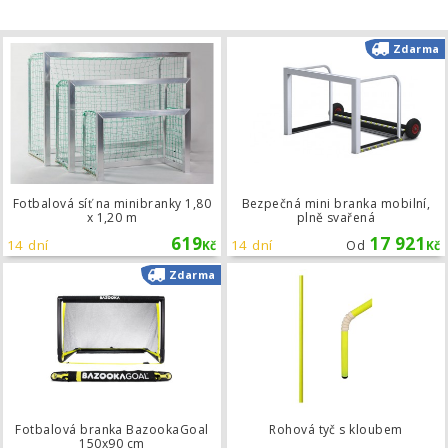
Fotbalová síť na minibranky 1,80 x 1
Zdarma
Fotbalová síť na minibranky 1,80
Bezpečná mini branka mobilní,
x 1,20 m
plně svařená
619
17 921
14 dní
14 dní
Kč
Od
Kč
Fotbalová branka BazookaGoal 150
Zdarma
Fotbalová branka BazookaGoal
Rohová tyč s kloubem
150x90 cm