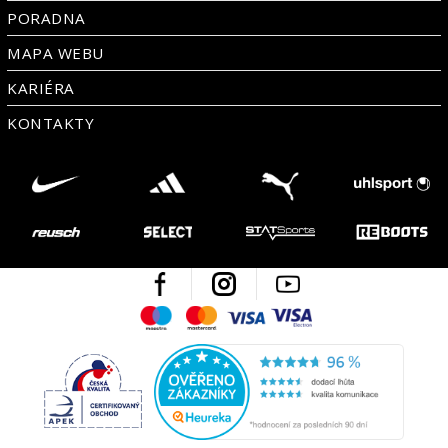
PORADNA
MAPA WEBU
KARIÉRA
KONTAKTY
Facebook
Instagram
Youtube
Maestro
Mastercard
Visa
Visa Electron
Česká kvalita
Ověřen