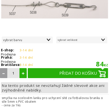
vybrat barvu
vybrat velikost
E-shop:
3-14 dní
Prodejna
Praha:
3-14 dní
Prodejna
84
Bratislava:
3-14 dní
Kč
–
+
PŘIDAT DO KOŠÍKU
Na tento produkt se nevztahují žádné slevové akce ani
zvýhodněné nabídky.
smyčka na ocelovém lanku pro uchycení sítě za fotbalovou branku o
síle 5mm s PVC obalem
- cena za 1ks