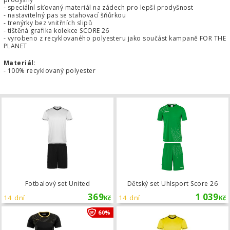
- speciální síťovaný materiál na zádech pro lepší prodyšnost
- nastavitelný pas se stahovací šňůrkou
- trenýrky bez vnitřních slipů
- tištěná grafika kolekce SCORE 26
- vyrobeno z recyklovaného polyesteru jako součást kampaně FOR THE
PLANET
Materiál:
- 100% recyklovaný polyester
Fotbalový set United
Fotbalový set United
Dětský set Uhlsport Score 26
369
1 039
14 dní
14 dní
Kč
Kč
Dámský set Uhlsport MATCH s krátk
60%