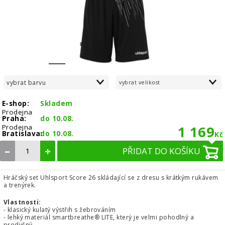
1
2
3
4
5
6
7
vybrat barvu
vybrat velikost
E-shop:
Skladem
Prodejna
Praha:
do 10.08.
Prodejna
1 169
Bratislava:
do 10.08.
Kč
–
+
PŘIDAT DO KOŠÍKU
Hráčský set Uhlsport Score 26 skládající se z dresu s krátkým rukávem
a trenýrek.
Vlastnosti:
- klasický kulatý výstřih s žebrováním
- lehký materiál smartbreathe® LITE, který je velmi pohodlný a
prodyšný