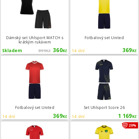
Dámský set Uhlsport MATCH s
Fotbalový set United
krátkým rukávem
360
369
Skladem
899
14 dní
Kč
Kč
Kč
Fotbalový set United
Fotbalový set United
Set Uhlsport Score 26
369
1 169
14 dní
14 dní
Kč
Kč
Set Uhlsport Score 26
20%