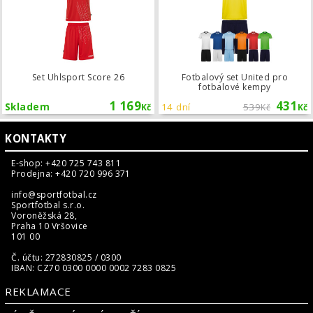
Set Uhlsport Score 26
Fotbalový set United pro
fotbalové kempy
1 169
431
Skladem
14 dní
539
Kč
Kč
Kč
KONTAKTY
E-shop: +420 725 743 811
Prodejna: +420 720 996 371
info@sportfotbal.cz
Sportfotbal s.r.o.
Voroněžská 28,
Praha 10 Vršovice
101 00
Č. účtu: 272830825 / 0300
IBAN: CZ70 0300 0000 0002 7283 0825
REKLAMACE