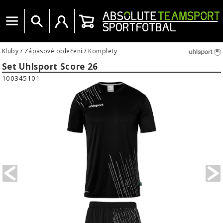
Menu
Vyhledat
Uživatelský účet
Košík
Kluby
/
Zápasové oblečení
/
Komplety
Set Uhlsport Score 26
100345101
PREVIOUS