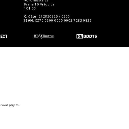
Voroněžská 28
Praha 10 Vršovice
101 00
Č. účtu
: 272830825 / 0300
IBAN
: CZ70 0300 0000 0002 7283 0825
o zákazníky
idovat přijatou