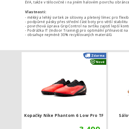
EVA, takže v tělocvičně i na jiném halovém povrchu obránc
Vlastnosti:
- měkký a lehký svršek ze síťoviny a pletený límec pro flex
- podpůrné pásky přes střední část boty pro větší stabilitu
- povrchová úprava GripControl na svršku zajistí lepší kon
- Podrážka IT (Indoor Training) pro optimální přilnavost n
- obsahuje nejméně 30% recyklovaných materiálů
Kopačky Nik
Zdarma
Nové
Kopačky Nike Phantom 6 Low Pro TF
Sálo