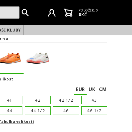
Uživatelský účet
Košík
POLOŽEK: 0
0
KČ
AŠE KLUBY
arva
elikost
EUR
UK
CM
41
42
42 1/2
43
44
44 1/2
46
46 1/2
Tabulka velikostí
NEXT