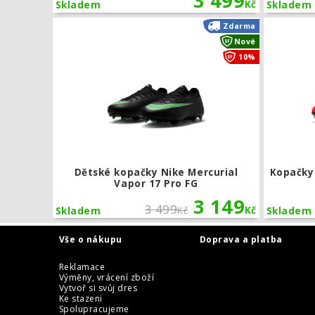
3 499
Kč
Skladem
Skladem
Dětské kopa
Zdarma
Nové
10%
Dětské kopačky Nike Mercurial
Kopačky
Vapor 17 Pro FG
3 149
3 499
Kč
Kč
Skladem
Skladem
Vše o nákupu
Doprava a platba
Reklamace
Výměny, vrácení zboží
Vytvoř si svůj dres
Ke stazeni
Spolupracujeme