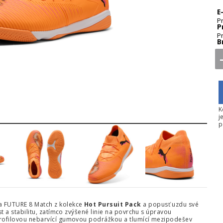
E
P
P
P
B
4
5
6
K
j
p
ma FUTURE 8 Match z kolekce
Hot Pursuit Pack
a popusť uzdu své
ost a stabilitu, zatímco zvýšené linie na povrchu s úpravou
oprofilovou nebarvící gumovou podrážkou a tlumící mezipodešev