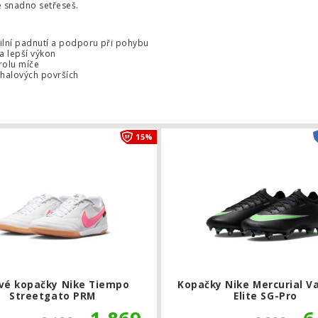
e snadno setřeseš.
ibilní padnutí a podporu při pohybu
 a lepší výkon
trolu míče
a halových površích
e Phantom 6 Low Pro TF
Sálové kopačky Nike Tiempo Street
15%
vé kopačky Nike Tiempo
Kopačky Nike Mercurial V
Streetgato PRM
Elite SG-Pro