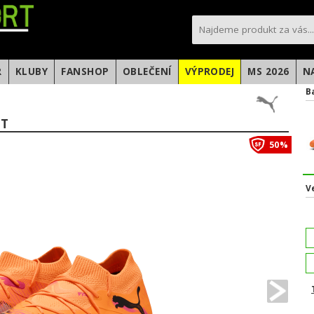
sportfotbal.cz
R
KLUBY
FANSHOP
OBLEČENÍ
VÝPRODEJ
MS 2026
N
B
IT
50%
V