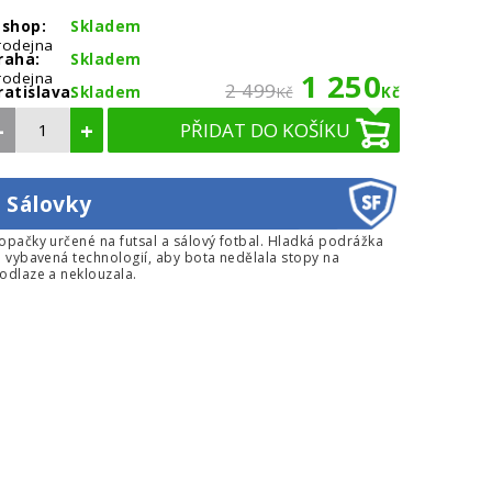
-shop:
Skladem
rodejna
raha:
Skladem
1 250
rodejna
2 499
ratislava:
Skladem
Kč
Kč
–
+
PŘIDAT DO KOŠÍKU
Sálovky
opačky určené na futsal a sálový fotbal. Hladká podrážka
e vybavená technologií, aby bota nedělala stopy na
odlaze a neklouzala.