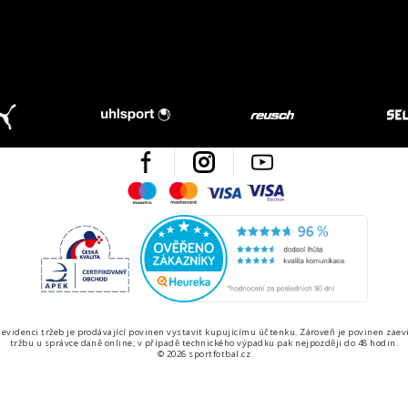
Facebook
Instagram
Youtube
Maestro
Mastercard
Visa
Visa Electron
Česká kvalita
Ověřen
 evidenci tržeb je prodávající povinen vystavit kupujícímu účtenku. Zároveň je povinen zaev
tržbu u správce daně online; v případě technického výpadku pak nejpozději do 48 hodin.
© 2026 sportfotbal.cz