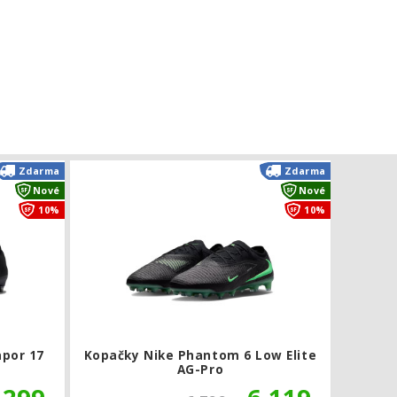
gato PRM
Kopačky Nike Mercurial Vapor 17 Elite SG-Pro
Kopačky Nik
Zdarma
Zdarma
Nové
Nové
10%
10%
apor 17
Kopačky Nike Phantom 6 Low Elite
AG-Pro