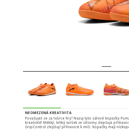
1
2
3
NEOMEZENÁ KREATIVITA
Považuješ se za tvůrce hry? Nazuj tyto sálové kopačky Pu
kreativitě! Měkký, lehký svršek ze síťoviny zlepšuje přilnav
GripControl zlepšují přilnavost k míči. Kopačky mají nízk