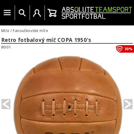
Menu
Vyhledat
Uživatelský účet
Košík
Míče
/
Fanouškovské míče
Retro fotbalový míč COPA 1950's
8001
30%
PREVIOUS