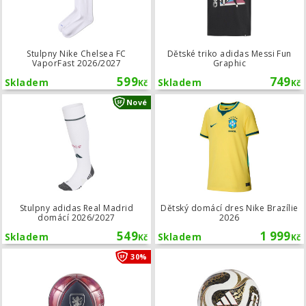
Stulpny Nike Chelsea FC
Dětské triko adidas Messi Fun
VaporFast 2026/2027
Graphic
599
749
Skladem
Skladem
Kč
Kč
Stulpny adidas Real Madrid domácí 
Nové
Stulpny adidas Real Madrid
Dětský domácí dres Nike Brazílie
domácí 2026/2027
2026
549
1 999
Skladem
Skladem
Kč
Kč
Mini míč Puma Česko CULTURE
30%