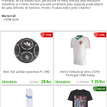
Přesvědč se na vlastní kůži, jak složité to měly hvězdy dob minulých.
Zvládneš si s tímto míčem poradit podobně jako legendy padesátých
let jako Alfredo di Stefano, Ferenc Puskas nebo John Charles?
Materiál:
- 100% kůže
Mini míč adidas Juventus FC 3RD
25%
30%
Mini míč adidas Juventus FC 3RD
Retro fotbalový dres COPA
Portugal 1986 Away
284
1 259
Skladem
379
Skladem
1 799
Kč
Kč
Kč
Kč
Stulpny Nike Chelsea FC VaporFast 
Nové