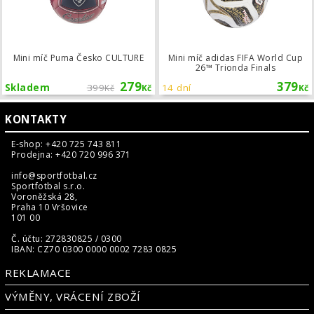
Mini míč Puma Česko CULTURE
Mini míč adidas FIFA World Cup
26™ Trionda Finals
279
379
Skladem
399
14 dní
Kč
Kč
Kč
KONTAKTY
E-shop: +420 725 743 811
Prodejna: +420 720 996 371
info@sportfotbal.cz
Sportfotbal s.r.o.
Voroněžská 28,
Praha 10 Vršovice
101 00
Č. účtu: 272830825 / 0300
IBAN: CZ70 0300 0000 0002 7283 0825
REKLAMACE
VÝMĚNY, VRÁCENÍ ZBOŽÍ