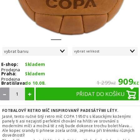
1
2
3
vybrat barvu
vybrat velikost
E-shop:
Skladem
Prodejna
Praha:
Skladem
909
Prodejna
1 299
Bratislava:
do 10.08.
Kč
Kč
–
+
PŘIDAT DO KOŠÍKU
FOTBALOVÝ RETRO MÍČ INSPIROVANÝ PADESÁTÝMI LÉTY.
Jasně, tento ručně šitý retro míč COPA 1950's s klasickými koženými
panely ti asi nezajistí perfektní chování na hřišti ve srovnání s
moderními míči a možná tě z něj bude dokonce trochu bolet hlava...
Ale kopec srandy ti přinese zcela určitě, zejména při tréninku různých
dovedností!