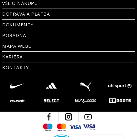
VŠE O NÁKUPU
DOPRAVA A PLATBA
DOKUMENTY
PORADNA
MAPA WEBU
KARIÉRA
KONTAKTY
Facebook
Instagram
Youtube
Maestro
Mastercard
Visa
Visa Electron
Česká kvalita
Ověřen