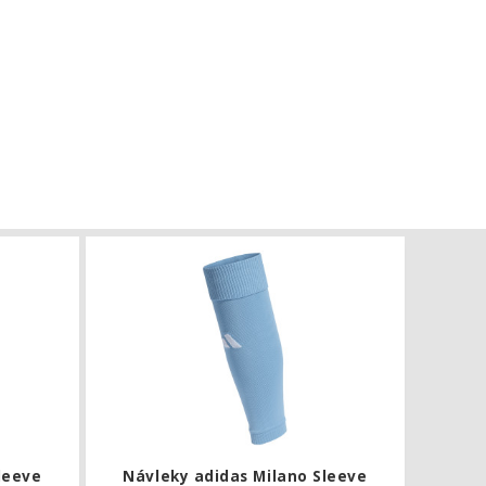
Návleky adidas Milano Sleeve
Návleky adi
leeve
Návleky adidas Milano Sleeve