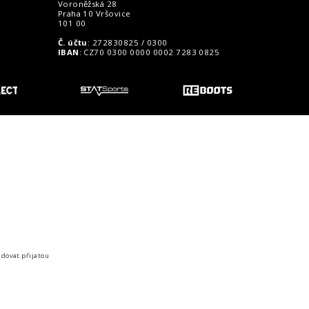
Voroněžská 28
Praha 10 Vršovice
101 00
Č. účtu
: 272830825 / 0300
IBAN
: CZ70 0300 0000 0002 7283 0825
o zákazníky
idovat přijatou