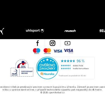
Facebook
Instagram
Youtube
Maestro
Mastercard
Visa
Visa Electron
Česká kvalita
Ověřen
 evidenci tržeb je prodávající povinen vystavit kupujícímu účtenku. Zároveň je povinen zaev
tržbu u správce daně online; v případě technického výpadku pak nejpozději do 48 hodin.
© 2026 sportfotbal.cz