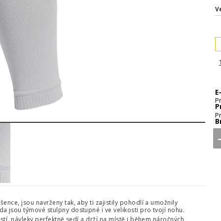
V
E
P
P
2
3
P
B
nce, jsou navrženy tak, aby ti zajistily pohodlí a umožnily
a jsou týmové stulpny dostupné i ve velikosti pro tvojí nohu.
stí, návleky perfektně sedí a drží na místě i během náročných