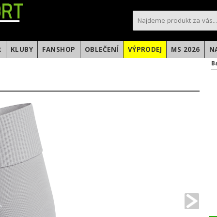
sportfotbal.cz
R
KLUBY
FANSHOP
OBLEČENÍ
VÝPRODEJ
MS 2026
N
B