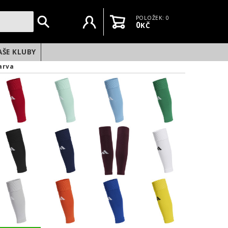
Uživatelský účet
Košík
POLOŽEK: 0
0
KČ
AŠE KLUBY
arva
NEXT