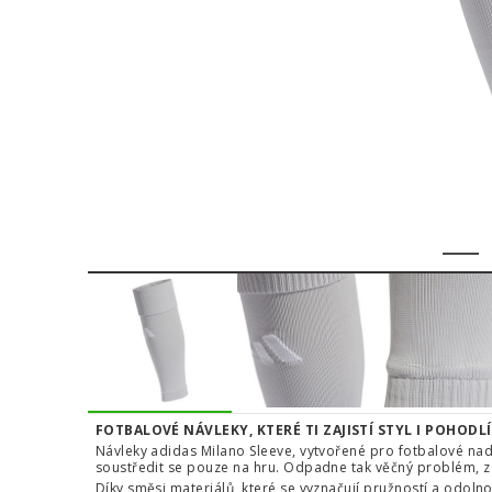
1
FOTBALOVÉ NÁVLEKY, KTERÉ TI ZAJISTÍ STYL I POHODLÍ
Návleky adidas Milano Sleeve, vytvořené pro fotbalové nadše
soustředit se pouze na hru. Odpadne tak věčný problém, zd
Díky směsi materiálů, které se vyznačují pružností a odolno