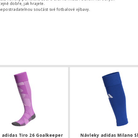
jně dobře, jak hrajete.
 nepostradatelnou součást své fotbalové výbavy.
as Adi 26
Stulpny adidas Tiro 26 Goalkeeper
 adidas Tiro 26 Goalkeeper
Návleky adidas Milano S