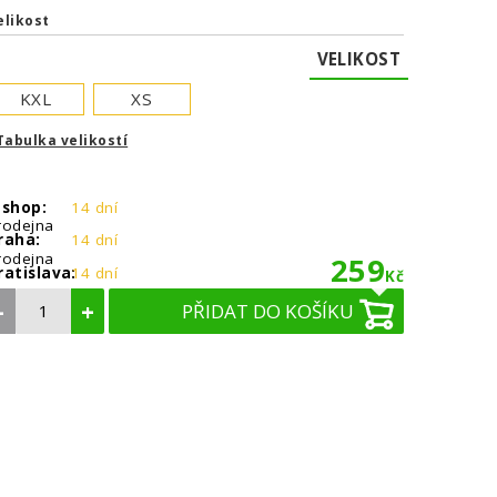
elikost
VELIKOST
KXL
XS
Tabulka velikostí
-shop:
14 dní
rodejna
raha:
14 dní
rodejna
259
ratislava:
14 dní
Kč
–
+
PŘIDAT DO KOŠÍKU