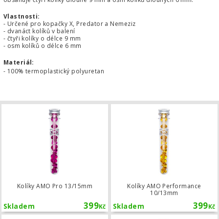
Vlastnosti:
- Určené pro kopačky X, Predator a Nemeziz
- dvanáct kolíků v balení
- čtyři kolíky o délce 9 mm
- osm kolíků o délce 6 mm
Materiál:
- 100% termoplastický polyuretan
Kolíky AMO Pro 13/15mm
Kolíky AMO Pro 13/15mm
Kolíky AMO Performance
10/13mm
399
399
Skladem
Skladem
Kč
Kč
Náhradní keramické kolíky adidas p