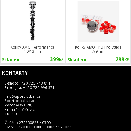
Kolíky AMO Performance 10/13mm
Kolíky AMO Performance
Kolíky AMO TPU Pro Studs
10/13mm
7/9mm
399
299
Skladem
Skladem
Kč
Kč
KONTAKTY
E-shop: +420 725 743 811
Prodejna: +420 720 996 371
info@sportfotbal.cz
Sportfotbal s.r.o.
Voroněžská 28,
Praha 10 Vršovice
101 00
Č. účtu: 272830825 / 0300
IBAN: CZ70 0300 0000 0002 7283 0825