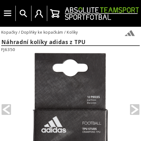
Menu
Vyhledat
Uživatelský účet
Košík
Kopačky
/
Doplňky ke kopačkám
/
Kolíky
Náhradní kolíky adidas z TPU
FJ6350
PREVIOUS