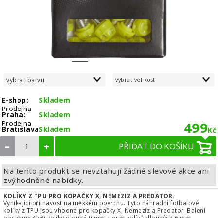
1
2
3
4
vybrat barvu
vybrat velikost
E-shop:
Skladem
Prodejna
Praha:
Skladem
Prodejna
499
Bratislava:
Skladem
Kč
–
+
PŘIDAT DO KOŠÍKU
Na tento produkt se nevztahují žádné slevové akce ani
zvýhodněné nabídky.
KOLÍKY Z TPU PRO KOPAČKY X, NEMEZIZ A PREDATOR.
Vynikající přilnavost na měkkém povrchu. Tyto náhradní fotbalové
kolíky z TPU jsou vhodné pro kopačky X, Nemeziz a Predator. Balení
obsahuje čtyři kolíky dlouhé 9 mm a osm kolíků dlouhých 6 mm.