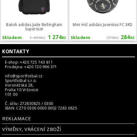
Batoh adidas Jude Bellingham
Mini míč adidas Juventus FC 3RD
Supersize
1 274
284
Skladem
1 499
Skladem
379
Kč
Kč
Kč
Kč
KONTAKTY
E-shop: +420 725 743 811
Prodejna: +420 720 996 371
info@sportfotbal.cz
Sportfotbal s.r.o.
Voroněžská 28,
Praha 10 Vršovice
101 00
Č. účtu: 272830825 / 0300
IBAN: CZ70 0300 0000 0002 7283 0825
REKLAMACE
VÝMĚNY, VRÁCENÍ ZBOŽÍ