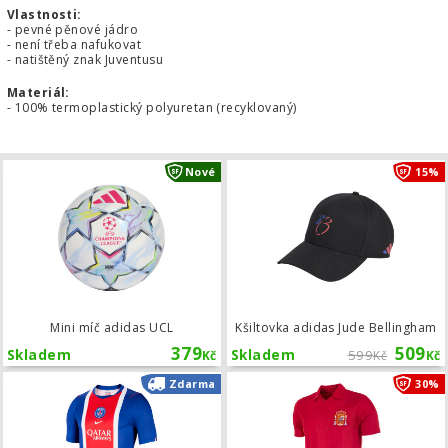
Vlastnosti:
- pevné pěnové jádro
- není třeba nafukovat
- natištěný znak Juventusu
Materiál:
- 100% termoplastický polyuretan (recyklovaný)
Mini míč adidas UCL
Nové
15%
Mini míč adidas UCL
Kšiltovka adidas Jude Bellingham
379
509
Skladem
Skladem
599
Kč
Kč
Kč
Dres Nike PSG domácí 2026/2027
Zdarma
30%