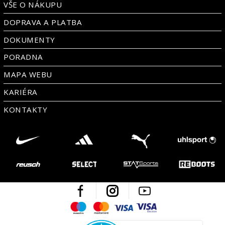
VŠE O NÁKUPU
DOPRAVA A PLATBA
DOKUMENTY
PORADNA
MAPA WEBU
KARIÉRA
KONTAKTY
Facebook
Instagram
Youtube
Maestro
Mastercard
Visa
Visa Electron
Česká kvalita
Ověřen