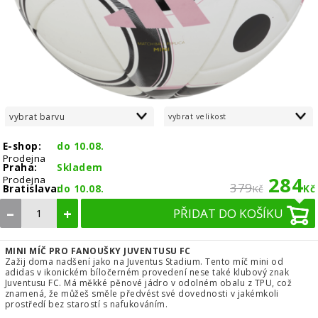
vybrat barvu
vybrat velikost
E-shop:
do 10.08.
Prodejna
Praha:
Skladem
284
Prodejna
379
Bratislava:
do 10.08.
Kč
Kč
–
+
PŘIDAT DO KOŠÍKU
MINI MÍČ PRO FANOUŠKY JUVENTUSU FC
Zažij doma nadšení jako na Juventus Stadium. Tento míč mini od
adidas v ikonickém bíločerném provedení nese také klubový znak
Juventusu FC. Má měkké pěnové jádro v odolném obalu z TPU, což
znamená, že můžeš směle předvést své dovednosti v jakémkoli
prostředí bez starostí s nafukováním.