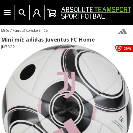
Menu
Vyhledat
Uživatelský účet
Košík
Míče
/
Fanouškovské míče
Mini míč adidas Juventus FC Home
JN7322
25%