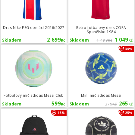
Dres Nike PSG domácí 2026/2027
Retro fotbalový dres COPA
Španělsko 1984
2 699
1 049
Skladem
Skladem
1 499
Kč
Kč
Kč
Fotbalový míč adidas Messi Club
30%
Fotbalový míč adidas Messi Club
Mini míč adidas Messi
599
265
Skladem
Skladem
379
Kč
Kč
Kč
Batoh adidas Jude Bellingham Super
15%
25%