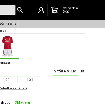
Uživatelský účet
Košík
POLOŽEK: 0
0
KČ
AŠE KLUBY
arva
elikost
VÝŠKA V CM
UK
92
104
Tabulka velikostí
NEXT
-shop:
Skladem