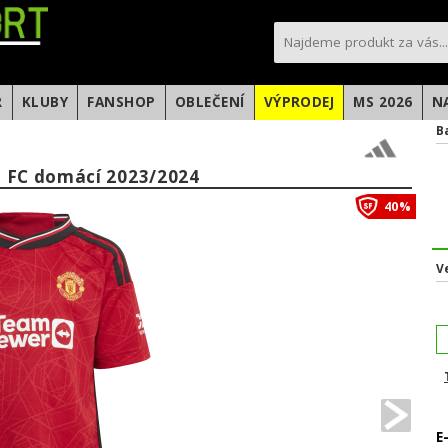
sportfotbal.cz
R
KLUBY
FANSHOP
OBLEČENÍ
VÝPRODEJ
MS 2026
N
B
d FC domácí 2023/2024
40%
V
E