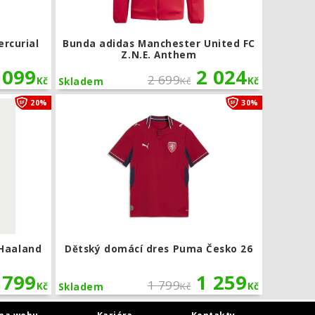
ercurial
Bunda adidas Manchester United FC
Z.N.E. Anthem
 099
2 024
2 699
Kč
Kč
Kč
Skladem
1960's
Dětské kraťasy Nike Erling Haaland Club Fleece
Dětský dom
20%
30%
 Haaland
Dětský domácí dres Puma Česko 26
799
1 259
1 799
Kč
Kč
Kč
Skladem