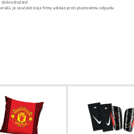
 dobrodružství.
iálů. Je součástí boje firmy adidas proti plastovému odpadu.
t adidas Manchester United FC domácí 2023/2024
Polštářek Manchester United FC Log