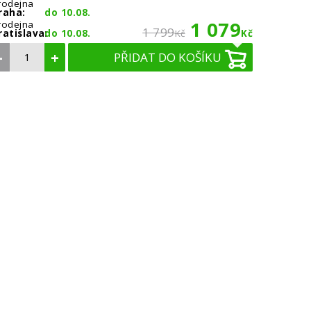
rodejna
raha:
do 10.08.
1 079
rodejna
1 799
ratislava:
do 10.08.
Kč
Kč
–
+
PŘIDAT DO KOŠÍKU