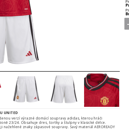
P
P
P
B
5
6
7
8
U UNITED
nšenou verzí výrazné domácí soupravy adidas, kterou hráči
oně 23/24. Obsahuje dres, šortky a štulpny v klasické délce.
bí ji nažehlené znaky zápasové soupravy. Savý materiál AEROREADY