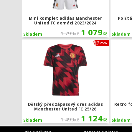
Mini komplet adidas Manchester
Polšt
United FC domácí 2023/2024
1 079
1 799
Kč
Kč
Skladem
Skladem
Dětský před
25%
Dětský předzápasový dres adidas
Retro f
Manchester United FC 25/26
1 124
1 499
Kč
Kč
Skladem
Skladem