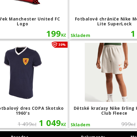
ářek Manchester United FC
Fotbalové chrániče Nike M
Logo
Lite SuperLock
199
1
Kč
Skladem
zápasový dres adidas Manchester United FC 25/26
Retro fotbalový dres COPA Skotsko 
30%
otbalový dres COPA Skotsko
Dětské kraťasy Nike Erling
1960's
Club Fleece
1 049
1 499
999
Kč
Kč
Kč
Skladem