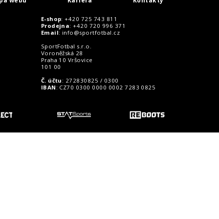
pa webu
Kariéra
Kontakty
E-shop
: +420 725 743 811
Prodejna
: +420 720 996 371
Email
:
info@sportfotbal.cz
SportFotbal s.r.o.
Voroněžská 28
Praha 10 Vršovice
101 00
Č. účtu
: 272830825 / 0300
IBAN
: CZ70 0300 0000 0002 7283 0825
o zákazníky