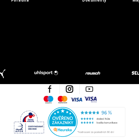
Poradna
Dokumenty
Ma
Facebook
Instagram
Youtube
Maestro
Mastercard
Visa
Visa Electron
Česká kvalita
Ověřen