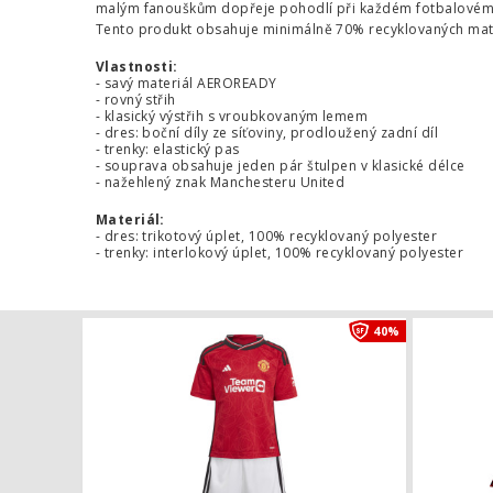
malým fanouškům dopřeje pohodlí při každém fotbalovém
Tento produkt obsahuje minimálně 70% recyklovaných mater
Vlastnosti:
- savý materiál AEROREADY
- rovný střih
- klasický výstřih s vroubkovaným lemem
- dres: boční díly ze síťoviny, prodloužený zadní díl
- trenky: elastický pas
- souprava obsahuje jeden pár štulpen v klasické délce
- nažehlený znak Manchesteru United
Materiál:
- dres: trikotový úplet, 100% recyklovaný polyester
- trenky: interlokový úplet, 100% recyklovaný polyester
Mini komple
40%