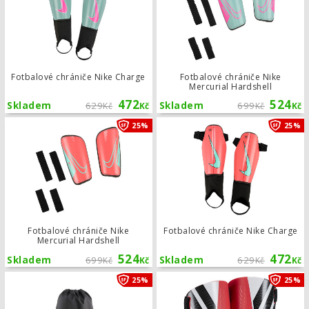
Fotbalové chrániče Nike Charge
Fotbalové chrániče Nike
Mercurial Hardshell
472
524
Skladem
629
Skladem
699
Kč
Kč
Kč
Kč
Fotbalové chrániče Nike Mercurial H
25%
25%
Fotbalové chrániče Nike
Fotbalové chrániče Nike Charge
Mercurial Hardshell
524
472
Skladem
699
Skladem
629
Kč
Kč
Kč
Kč
Vak Puma Portugalsko
25%
25%