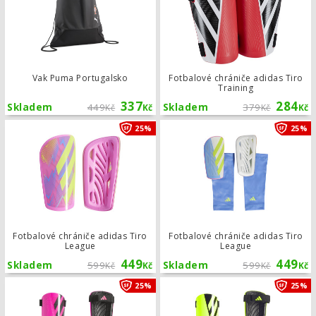
Vak Puma Portugalsko
Fotbalové chrániče adidas Tiro
Training
337
284
Skladem
449
Skladem
379
Kč
Kč
Kč
Kč
Fotbalové chrániče adidas Tiro Leag
25%
25%
Fotbalové chrániče adidas Tiro
Fotbalové chrániče adidas Tiro
League
League
449
449
Skladem
599
Skladem
599
Kč
Kč
Kč
Kč
Dětské fotbalové chrániče adidas Ti
25%
25%