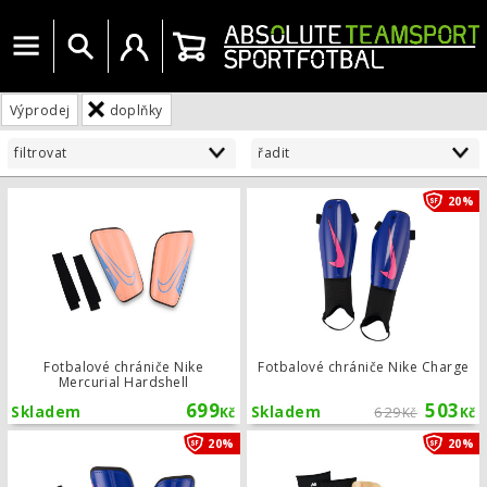
Menu
Vyhledat
Uživatelský účet
Košík
Výprodej
doplňky
filtrovat
řadit
Fotbalové chrániče Nike Mercurial H
20%
Fotbalové chrániče Nike
Fotbalové chrániče Nike Charge
Mercurial Hardshell
699
503
Skladem
Skladem
629
Kč
Kč
Kč
Fotbalové chrániče Nike Mercurial H
20%
20%