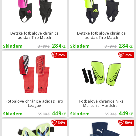
Dětské fotbalové chrániče
Dětské fotbalové chrániče
adidas Tiro Match
adidas Tiro Match
284
284
Skladem
379
Skladem
379
Kč
Kč
Kč
Kč
Fotbalové chrániče adidas Tiro Leag
25%
25%
Fotbalové chrániče adidas Tiro
Fotbalové chrániče Nike
League
Mercurial Hardshell
449
449
Skladem
599
Skladem
599
Kč
Kč
Kč
Kč
Fotbalové chrániče Puma ULTRA Ligh
30%
50%