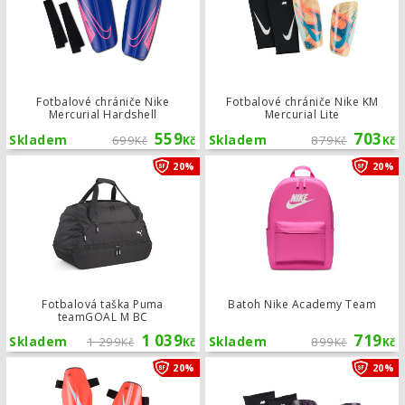
Fotbalové chrániče Nike
Fotbalové chrániče Nike KM
Mercurial Hardshell
Mercurial Lite
559
703
Skladem
699
Skladem
879
Kč
Kč
Kč
Kč
Fotbalová taška Puma teamGOAL M 
20%
20%
Fotbalová taška Puma
Batoh Nike Academy Team
teamGOAL M BC
1 039
719
Skladem
1 299
Skladem
899
Kč
Kč
Kč
Kč
Fotbalové chrániče Nike Charge
20%
20%