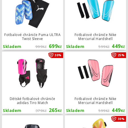
Fotbalové chrániče Puma ULTRA
Fotbalové chrániče Nike
Twist Sleeve
Mercurial Hardshell
699
449
Skladem
999
Skladem
599
Kč
Kč
Kč
Kč
Dětské fotbalové chrániče adidas Ti
30%
25%
Dětské fotbalové chrániče
Fotbalové chrániče Nike
adidas Tiro Match
Mercurial Hardshell
265
449
Skladem
379
Skladem
599
Kč
Kč
Kč
Kč
Batoh Reboots Backpack
30%