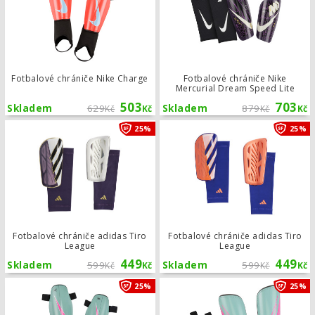
Fotbalové chrániče Nike Charge
Fotbalové chrániče Nike
Mercurial Dream Speed Lite
503
703
Skladem
629
Skladem
879
Kč
Kč
Kč
Kč
Fotbalové chrániče adidas Tiro Leag
25%
25%
Fotbalové chrániče adidas Tiro
Fotbalové chrániče adidas Tiro
League
League
449
449
Skladem
599
Skladem
599
Kč
Kč
Kč
Kč
Fotbalové chrániče Nike Charge
25%
25%