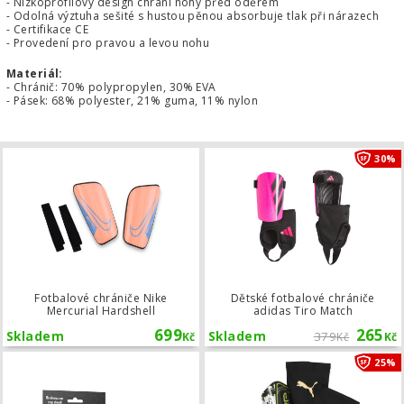
- Nízkoprofilový design chrání nohy před oděrem
- Odolná výztuha sešité s hustou pěnou absorbuje tlak při nárazech
- Certifikace CE
- Provedení pro pravou a levou nohu
Materiál:
- Chránič: 70% polypropylen, 30% EVA
- Pásek: 68% polyester, 21% guma, 11% nylon
Fotbalové chrániče Nike Mercurial H
30%
Fotbalové chrániče Nike
Dětské fotbalové chrániče
Mercurial Hardshell
adidas Tiro Match
699
265
Skladem
Skladem
379
Kč
Kč
Kč
Grip Tapes Tapedesign
25%