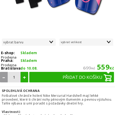
vybrat barvu
vybrat velikost
E-shop:
Skladem
Prodejna
Praha:
Skladem
559
Prodejna
699
Bratislava:
do 10.08.
Kč
Kč
–
+
PŘIDAT DO KOŠÍKU
SPOLEHLIVÁ OCHRANA
Fotbalové chrániče holení Nike Mercurial Hardshell mají lehké
provedení, které ti chrání nohy pěnovým tlumením a pevnou výztuhou.
Tahle výbava si umí poradit s požadavky dnešní hry.
Vlastnosti: