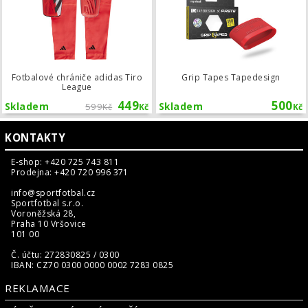
Fotbalové chrániče adidas Tiro
Grip Tapes Tapedesign
League
449
500
Skladem
599
Skladem
Kč
Kč
Kč
KONTAKTY
E-shop: +420 725 743 811
Prodejna: +420 720 996 371
info@sportfotbal.cz
Sportfotbal s.r.o.
Voroněžská 28,
Praha 10 Vršovice
101 00
Č. účtu: 272830825 / 0300
IBAN: CZ70 0300 0000 0002 7283 0825
REKLAMACE