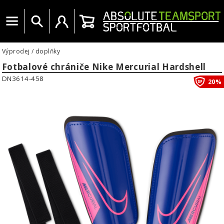
Menu
Vyhledat
Uživatelský účet
Košík
Výprodej
/
doplňky
Fotbalové chrániče Nike Mercurial Hardshell
DN3614-458
20%