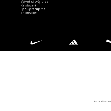
Vytvoř si svůj dres
Ke stazeni
Spolupracujeme
Teamsport
Podle zákona o