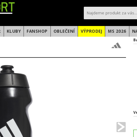
sportfotbal.cz
R
KLUBY
FANSHOP
OBLEČENÍ
VÝPRODEJ
MS 2026
N
B
V