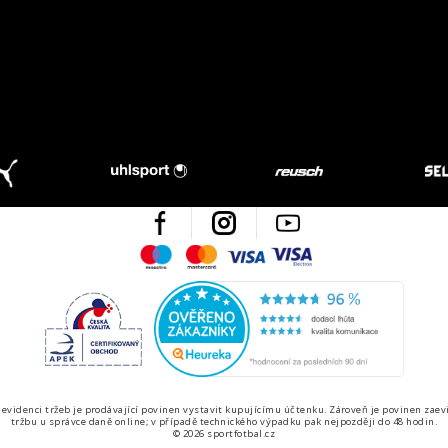
Facebook
Instagram
Youtube
Maestro
Mastercard
Visa
Visa Electron
Česká kvalita
Ověřen
 evidenci tržeb je prodávající povinen vystavit kupujícímu účtenku. Zároveň je povinen zaev
tržbu u správce daně online; v případě technického výpadku pak nejpozději do 48 hodin.
© 2026 sportfotbal.cz