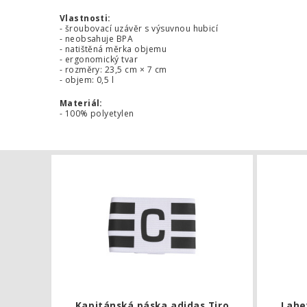
Vlastnosti:
- šroubovací uzávěr s výsuvnou hubicí
- neobsahuje BPA
- natištěná měrka objemu
- ergonomický tvar
- rozměry: 23,5 cm × 7 cm
- objem: 0,5 l
Materiál:
- 100% polyetylen
Kapitánská 
Kapitánská páska adidas Tiro
Lahev