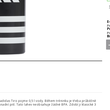
E
P
P
P
B
2
3
v adidas Tiro pojme 0,5 l vody. Během tréninku je třeba průběžně
nadní pití. Tato lahev neobsahuje žádné BPA. Zdobí ji klasické 3