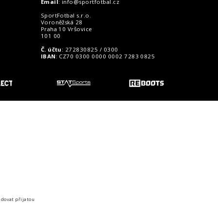
Email
:
info@sportfotbal.cz
SportFotbal s.r.o.
Voroněžská 28
Praha 10 Vršovice
101 00
Č. účtu
: 272830825 / 0300
IBAN
: CZ70 0300 0000 0002 7283 0825
o zákazníky
idovat přijatou