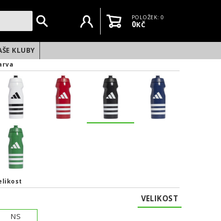
Uživatelský účet
Košík
POLOŽEK: 0
0
KČ
AŠE KLUBY
arva
elikost
VELIKOST
NEXT
NS