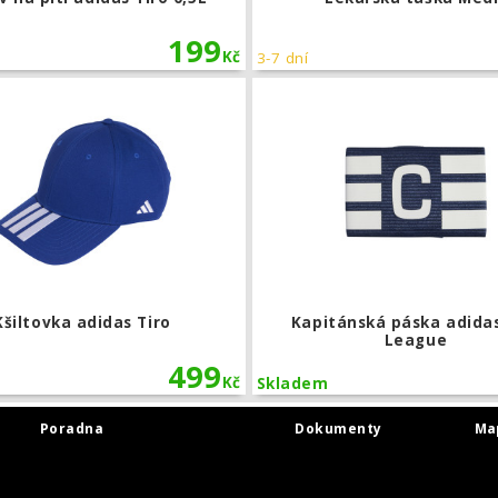
199
Kč
3-7 dní
páska adidas Tiro League
Kšiltovka adidas Tiro
Kšiltovka adidas Tiro
Kapitánská páska adidas
League
499
Kč
Skladem
Poradna
Dokumenty
Ma