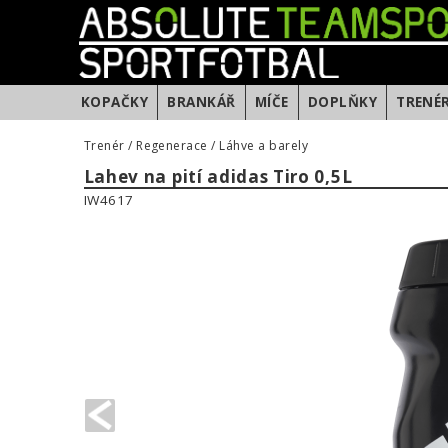
KOPAČKY
BRANKÁŘ
MÍČE
DOPLŇKY
TRENÉ
Trenér
/
Regenerace
/
Láhve a barely
Lahev na pití adidas Tiro 0,5L
IW4617
PREVIOUS