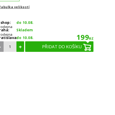
Tabulka velikostí
-shop:
do 10.08.
rodejna
raha:
Skladem
rodejna
199
ratislava:
do 10.08.
Kč
–
+
PŘIDAT DO KOŠÍKU