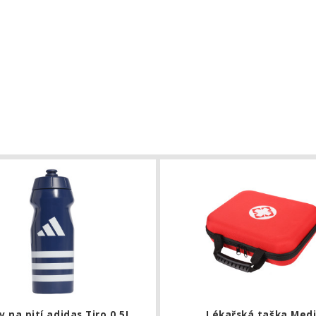
páska adidas Tiro League
Lahev na pití adidas Tiro 0,5L
 na pití adidas Tiro 0,5L
Lékařská taška Medi