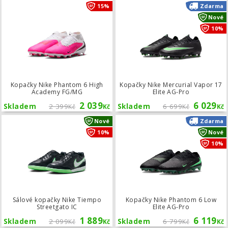
Kopačky Nike Phantom 6 High Acad
15%
Zdarma
Nové
10%
Kopačky Nike Phantom 6 High
Kopačky Nike Mercurial Vapor 17
Academy FG/MG
Elite AG-Pro
2 039
6 029
Skladem
2 399
Skladem
6 699
Kč
Kč
Kč
Kč
Sálové kopačky Nike Tiempo Streetga
Nové
Zdarma
10%
Nové
10%
Sálové kopačky Nike Tiempo
Kopačky Nike Phantom 6 Low
Streetgato IC
Elite AG-Pro
1 889
6 119
Skladem
2 099
Skladem
6 799
Kč
Kč
Kč
Kč