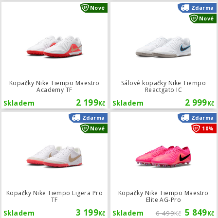
Kopačky Nike Tiempo Maestro Acad
Nové
Zdarma
Nové
Kopačky Nike Tiempo Maestro
Sálové kopačky Nike Tiempo
Academy TF
Reactgato IC
2 199
2 999
Skladem
Skladem
Kč
Kč
Kopačky Nike Tiempo Ligera Pro TF
Zdarma
Zdarma
Nové
10%
Kopačky Nike Tiempo Ligera Pro
Kopačky Nike Tiempo Maestro
TF
Elite AG-Pro
3 199
5 849
Skladem
Skladem
6 499
Kč
Kč
Kč