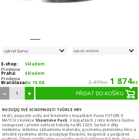
1
2
3
4
5
6
7
vybrat barvu
vybrat velikost
E-shop:
Skladem
Prodejna
Praha:
Skladem
1 874
Prodejna
2 499
Bratislava:
do 10.08.
Kč
Kč
–
+
PŘIDAT DO KOŠÍKU
ROZVÍJEJ SVÉ SCHOPNOSTI TVŮRCE HRY
Hráči, popusťte uzdu své kreativitě v kopačkách Puma FUTURE 9
MATCH z kolekce
Showtime Pack
. V kopačkách z této kolekce budou
nastupovat i přední světové hvězdy na MS 2026. Svršek ti díky
měkkému, lehkému základnímu materiálu, pružnému pletenému límci a
středně vysokému střihu poskytuje flexibilní, bezpečné a podpůrné
padnutí. Cílené reliéfní zóny na svršku zvyšují přilnavost k míči. Tvar a