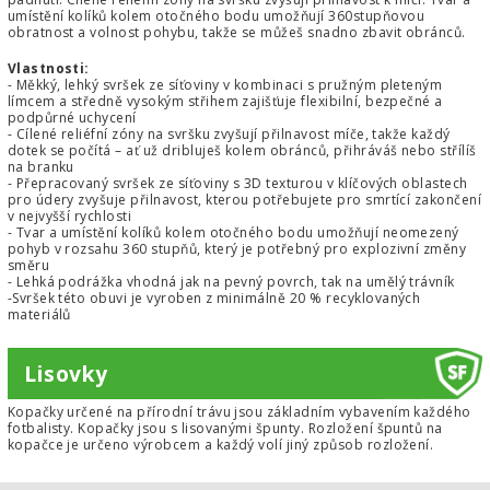
umístění kolíků kolem otočného bodu umožňují 360stupňovou
obratnost a volnost pohybu, takže se můžeš snadno zbavit obránců.
Vlastnosti:
- Měkký, lehký svršek ze síťoviny v kombinaci s pružným pleteným
límcem a středně vysokým střihem zajišťuje flexibilní, bezpečné a
podpůrné uchycení
- Cílené reliéfní zóny na svršku zvyšují přilnavost míče, takže každý
dotek se počítá – ať už dribluješ kolem obránců, přihráváš nebo střílíš
na branku
- Přepracovaný svršek ze síťoviny s 3D texturou v klíčových oblastech
pro údery zvyšuje přilnavost, kterou potřebujete pro smrtící zakončení
v nejvyšší rychlosti
- Tvar a umístění kolíků kolem otočného bodu umožňují neomezený
pohyb v rozsahu 360 stupňů, který je potřebný pro explozivní změny
směru
- Lehká podrážka vhodná jak na pevný povrch, tak na umělý trávník
-Svršek této obuvi je vyroben z minimálně 20 % recyklovaných
materiálů
Lisovky
Kopačky určené na přírodní trávu jsou základním vybavením každého
fotbalisty. Kopačky jsou s lisovanými špunty. Rozložení špuntů na
kopačce je určeno výrobcem a každý volí jiný způsob rozložení.