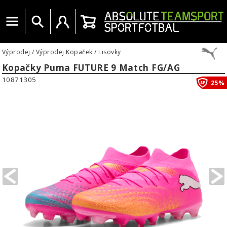
Menu
Vyhledat
Uživatelský účet
Košík
Výprodej
/
Výprodej Kopaček
/
Lisovky
Kopačky Puma FUTURE 9 Match FG/AG
10871305
25%
PREVIOUS