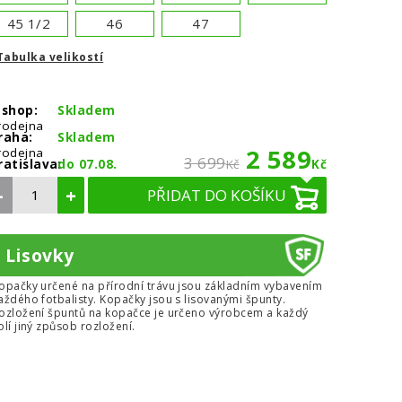
45 1/2
46
47
Tabulka velikostí
-shop:
Skladem
rodejna
raha:
Skladem
2 589
rodejna
3 699
ratislava:
do 07.08.
Kč
Kč
–
+
PŘIDAT DO KOŠÍKU
Lisovky
opačky určené na přírodní trávu jsou základním vybavením
aždého fotbalisty. Kopačky jsou s lisovanými špunty.
ozložení špuntů na kopačce je určeno výrobcem a každý
olí jiný způsob rozložení.