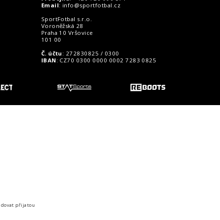
Email
:
info@sportfotbal.cz
SportFotbal s.r.o.
Voroněžská 28
Praha 10 Vršovice
101 00
Č. účtu
: 272830825 / 0300
IBAN
: CZ70 0300 0000 0002 7283 0825
o zákazníky
idovat přijatou