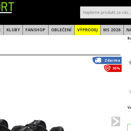
sportfotbal.cz
R
KLUBY
FANSHOP
OBLEČENÍ
VÝPRODEJ
MS 2026
N
B
Zdarma
30%
V