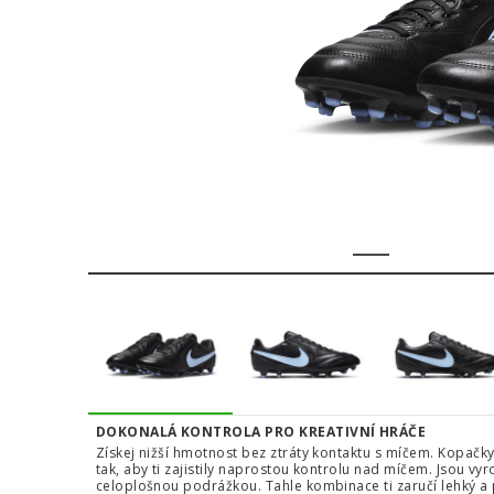
1
2
3
4
DOKONALÁ KONTROLA PRO KREATIVNÍ HRÁČE
Získej nižší hmotnost bez ztráty kontaktu s míčem. Kopačk
tak, aby ti zajistily naprostou kontrolu nad míčem. Jsou 
celoplošnou podrážkou. Tahle kombinace ti zaručí lehký a p