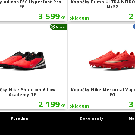
y adidas F50 Hyperfast Pro
Kopačky Puma ULTRA NITRO
FG
MxSG
3 599
2
Kč
Skladem
čky Puma FUTURE 9 Match FG/AG
Kopačky Nike Phantom 6 Low Acade
Nové
čky Nike Phantom 6 Low
Kopačky Nike Mercurial Vap
Academy TF
FG
2 199
3
Kč
Skladem
Poradna
Dokumenty
Ma