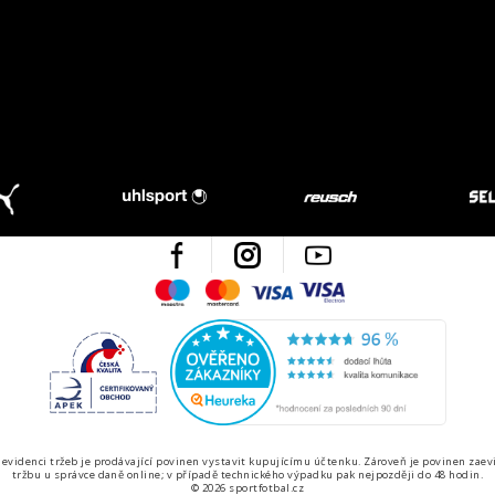
Facebook
Instagram
Youtube
Maestro
Mastercard
Visa
Visa Electron
Česká kvalita
Ověřen
 evidenci tržeb je prodávající povinen vystavit kupujícímu účtenku. Zároveň je povinen zaev
tržbu u správce daně online; v případě technického výpadku pak nejpozději do 48 hodin.
© 2026 sportfotbal.cz