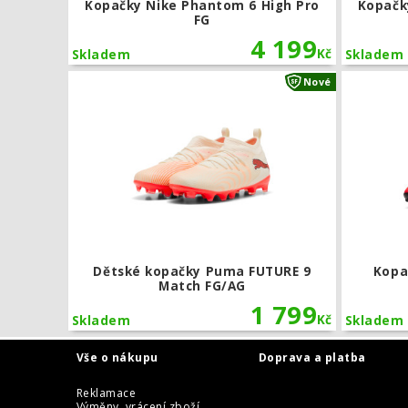
Kopačky Nike Phantom 6 High Pro
Kopačk
FG
4 199
Kč
Skladem
Skladem
Dětské kopa
Nové
Dětské kopačky Puma FUTURE 9
Kopa
Match FG/AG
1 799
Kč
Skladem
Skladem
Vše o nákupu
Doprava a platba
Reklamace
Výměny, vrácení zboží