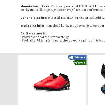
Mimořádně měkké:
Prošívaný materiál TECHLEATHER na sv
měkký materiál. Zajišťuje spolehlivější kontakt s míčem za 
Dokonale padne:
Materiál TECHLEATHER se přizpůsobí tvar
Trakce na hřišti:
Kuželové kolíky ti dají přesně takovou tr
Další vlastnosti:
- Polstrovaná svrchní vrstva stélky
- Podrážka FG je určena na suché povrchy s přírodní trávo
Kopačky Nik
Zdarma
Nové