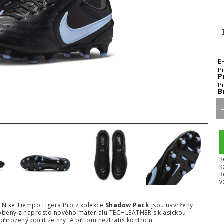
E
P
P
P
B
5
6
7
8
K
k
R
v
y Nike Tiempo Ligera Pro z kolekce
Shadow Pack
jsou navrženy
vyrobeny z naprosto nového materiálu TECHLEATHER s klasickou
řirozený pocit ze hry. A přitom neztratíš kontrolu.