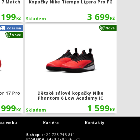
 7 Match
Kopačky Nike Tiempo Ligera Pro FG
 199
3 699
Kč
Kč
Skladem
my TF
Kopačky Nike Mercurial Vapor 17 Pro FG
Dětské sál
Zdarma
Nové
Nové
or 17 Pro
Dětské sálové kopačky Nike
Phantom 6 Low Academy IC
 999
1 599
Kč
Kč
Skladem
pa webu
Kariéra
Kontakty
E-shop
: +420 725 743 811
Prodejna
: +420 720 996 371