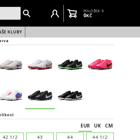
Uživatelský účet
Košík
POLOŽEK: 0
0
KČ
AŠE KLUBY
arva
elikost
EUR
UK
CM
NEXT
42 1/2
43
44
44 1/2