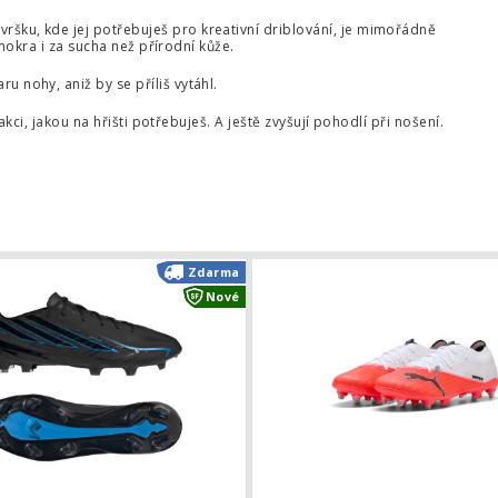
ršku, kde jej potřebuješ pro kreativní driblování, je mimořádně
mokra i za sucha než přírodní kůže.
u nohy, aniž by se příliš vytáhl.
akci, jakou na hřišti potřebuješ. A ještě zvyšují pohodlí při nošení.
u
e Phantom 6 High Pro FG
Kopačky adidas F50 Hyperfast Pro F
Zdarma
Nové