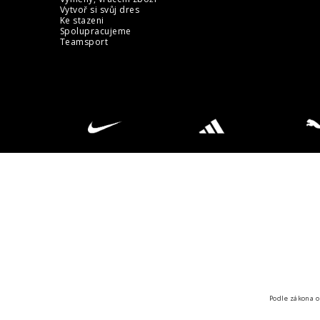
Vytvoř si svůj dres
Ke stazeni
Spolupracujeme
Teamsport
Podle zákona o