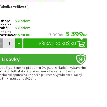
Tabulka velikostí
-shop:
Skladem
rodejna
raha:
Skladem
3 399
rodejna
3 999
ratislava:
do 10.08.
Kč
Kč
–
+
PŘIDAT DO KOŠÍKU
Lisovky
opačky určené na přírodní trávu jsou základním vybavením
aždého fotbalisty. Kopačky jsou s lisovanými špunty.
ozložení špuntů na kopačce je určeno výrobcem a každý
olí jiný způsob rozložení.