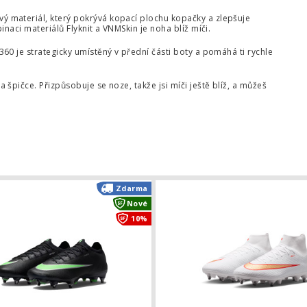
vý materiál, který pokrývá kopací plochu kopačky a zlepšuje
naci materiálů Flyknit a VNMSkin je noha blíž míči.
60 je strategicky umístěný v přední části boty a pomáhá ti rychle
 špičce. Přizpůsobuje se noze, takže jsi míči ještě blíž, a můžeš
ma ULTRA NITRO 7 Match FG/AG
Kopačky Nike Mercurial Vapor 17 Eli
Zdarma
Nové
10%