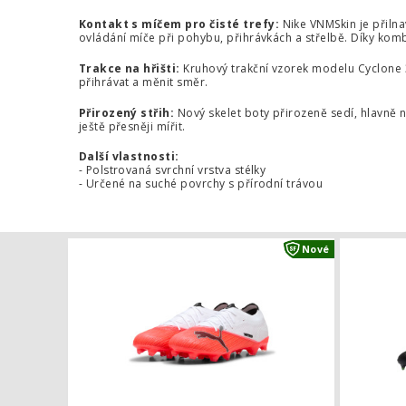
Kontakt s míčem pro čisté trefy:
Nike VNMSkin je přilna
ovládání míče při pohybu, přihrávkách a střelbě. Díky kombi
Trakce na hřišti:
Kruhový trakční vzorek modelu Cyclone 3
přihrávat a měnit směr.
Přirozený střih:
Nový skelet boty přirozeně sedí, hlavně na
ještě přesněji mířit.
Další vlastnosti:
- Polstrovaná svrchní vrstva stélky
- Určené na suché povrchy s přírodní trávou
Kopačky Pu
Nové