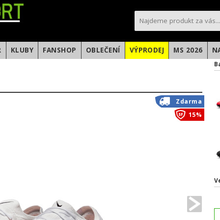
sportfotbal.cz
R
KLUBY
FANSHOP
OBLEČENÍ
VÝPRODEJ
MS 2026
N
B
Zdarma
15%
V