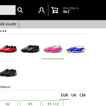
Uživatelský účet
Košík
POLOŽEK: 0
0
KČ
AŠE KLUBY
arva
elikost
EUR
UK
CM
NEXT
42
45
45 1/2