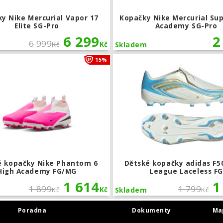
y Nike Mercurial Vapor 17
Kopačky Nike Mercurial Sup
Elite SG-Pro
Academy SG-Pro
6 299
2
6 999
Kč
Kč
Skladem
a ULTRA NITRO 7 Ultimate FG
Dětské kopačky Nike Phantom 6 Hi
15%
é kopačky Nike Phantom 6
Dětské kopačky adidas F5
High Academy FG/MG
League Laceless FG
1 614
1
1 899
1 799
Kč
Kč
Kč
Skladem
Poradna
Dokumenty
Ma