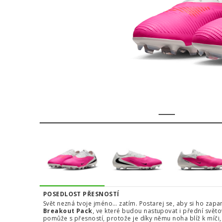
1
2
3
4
POSEDLOST PŘESNOSTÍ
Svět nezná tvoje jméno… zatím. Postarej se, aby si ho zap
Breakout Pack
, ve které budou nastupovat i přední světo
pomůže s přesností, protože je díky němu noha blíž k míči, t