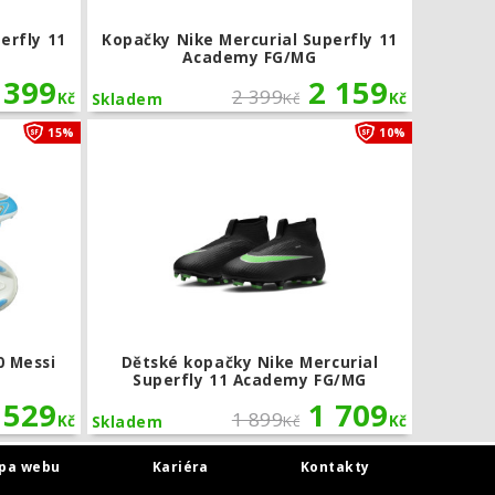
erfly 11
Kopačky Nike Mercurial Superfly 11
Academy FG/MG
 399
2 159
2 399
Kč
Kč
Kč
Skladem
gh Academy FG/MG
Dětské kopačky adidas F50 Messi League Laceless FG
Dětské kop
15%
10%
0 Messi
Dětské kopačky Nike Mercurial
Superfly 11 Academy FG/MG
 529
1 709
1 899
Kč
Kč
Kč
Skladem
pa webu
Kariéra
Kontakty