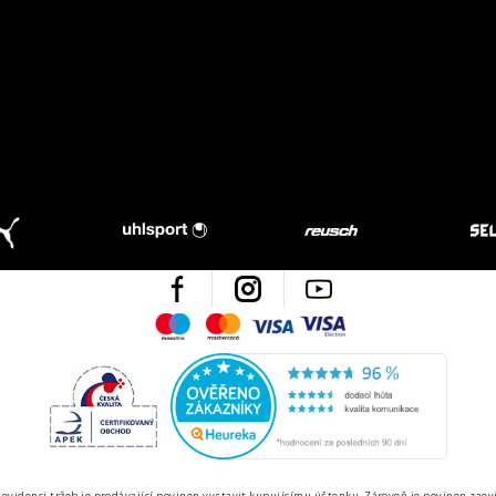
Facebook
Instagram
Youtube
Maestro
Mastercard
Visa
Visa Electron
Česká kvalita
Ověřen
 evidenci tržeb je prodávající povinen vystavit kupujícímu účtenku. Zároveň je povinen zaev