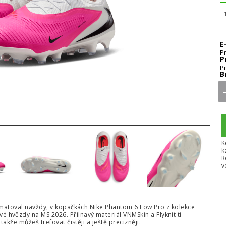
E
P
P
P
B
5
6
7
8
K
k
R
v
amatoval navždy, v kopačkách Nike Phantom 6 Low Pro z kolekce
vé hvězdy na MS 2026. Přilnavý materiál VNMSkin a Flyknit ti
akže můžeš trefovat čistěji a ještě precizněji.