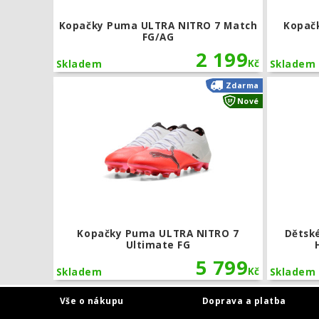
Kopačky Puma ULTRA NITRO 7 Match
Kopačk
FG/AG
2 199
Kč
Skladem
Skladem
Kopačky Pum
Zdarma
Nové
Kopačky Puma ULTRA NITRO 7
Dětsk
Ultimate FG
5 799
Kč
Skladem
Skladem
Vše o nákupu
Doprava a platba