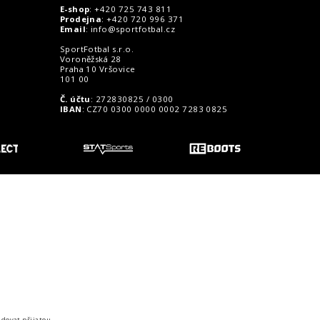
E-shop
: +420 725 743 811
Prodejna
: +420 720 996 371
Email
:
info@sportfotbal.cz
SportFotbal s.r.o.
Voroněžská 28
Praha 10 Vršovice
101 00
Č. účtu
: 272830825 / 0300
IBAN
: CZ70 0300 0000 0002 7283 0825
o zákazníky
idovat přijatou