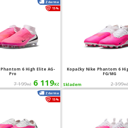
Kopačky Nike Phantom 6 High Elite AG
Zdarma
15%
 Phantom 6 High Elite AG-
Kopačky Nike Phantom 6 H
Pro
FG/MG
6 119
7 199
2 399
Kč
Kč
K
Skladem
Kopačky Nike Phantom 6 Low Pro FG
Zdarma
15%