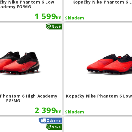
čky Nike Phantom 6 Low
Kopačky Nike Phantom 6 L
cademy FG/MG
1 599
Kč
Skladem
Kopačky Nike Phantom 6 High Acade
Nové
 Phantom 6 High Academy
Kopačky Nike Phantom 6 Low 
FG/MG
2 399
Kč
Skladem
Kopačky Nike Phantom 6 High Elite FG
Zdarma
Nové