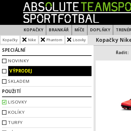
KOPAČKY
BRANKÁŘ
MÍČE
DOPLŇKY
TRENÉ
Kopačky Nik
Kopačky
Nike
Phantom
Lisovky
SPECIÁLNÍ
Řadit:
NOVINKY
VÝPRODEJ
SKLADEM
POUŽITÍ
LISOVKY
KOLÍKY
TURFY