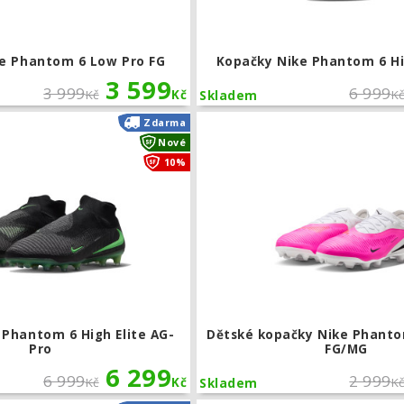
e Phantom 6 Low Pro FG
Kopačky Nike Phantom 6 Hi
3 599
3 999
6 999
Kč
Kč
K
Skladem
Kopačky Nike Phantom 6 High Elite AG
Zdarma
Nové
10%
 Phantom 6 High Elite AG-
Dětské kopačky Nike Phanto
Pro
FG/MG
6 299
6 999
2 999
Kč
Kč
K
Skladem