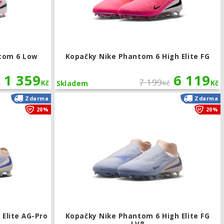
tom 6 Low
Kopačky Nike Phantom 6 High Elite FG
1 359
6 119
7 199
č
Kč
Kč
Kč
Skladem
Kopačky Nike Phantom 6 Low Elite AG-Pro LV8
Zdarma
Zdarma
20%
20%
Elite AG-Pro
Kopačky Nike Phantom 6 High Elite FG