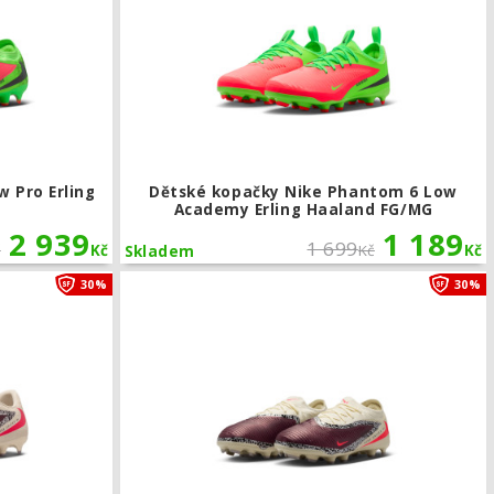
 Pro Erling
Dětské kopačky Nike Phantom 6 Low
Academy Erling Haaland FG/MG
2 939
1 189
1 699
č
Kč
Kč
Kč
Skladem
lite FG
Kopačky Nike United Phantom 6 Low Academy FG/MG
30%
30%