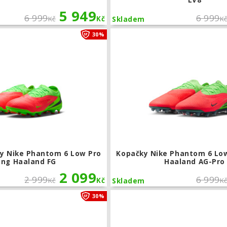
LV8
5 949
6 999
6 999
Kč
Kč
K
Skladem
Dětské kopačky Nike Phantom 6 Low P
30%
y Nike Phantom 6 Low Pro
Kopačky Nike Phantom 6 Low 
ling Haaland FG
Haaland AG-Pro
2 099
2 999
6 999
Kč
Kč
K
Skladem
Kopačky Nike Phantom 6 Low Academy
30%