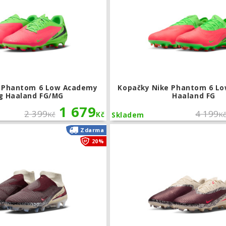
e Phantom 6 Low Academy
Kopačky Nike Phantom 6 Low
ng Haaland FG/MG
Haaland FG
1 679
2 399
4 199
Kč
Kč
K
Skladem
Kopačky Nike United Phantom 6 High E
Zdarma
20%