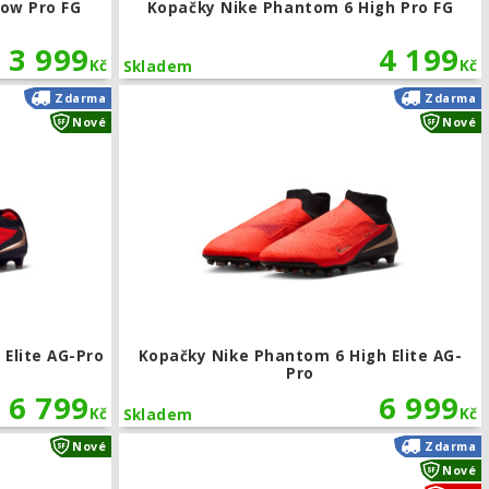
ow Pro FG
Kopačky Nike Phantom 6 High Pro FG
3 999
4 199
Kč
Kč
Skladem
my FG/MG
Kopačky Nike Phantom 6 Low Elite AG-Pro
Zdarma
Zdarma
Nové
Nové
Elite AG-Pro
Kopačky Nike Phantom 6 High Elite AG-
Pro
6 799
6 999
Kč
Kč
Skladem
Kopačky Nike Phantom 6 Low Academy FG/MG
Nové
Zdarma
Nové