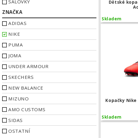
SÁLOVKY
Dětské kopa
A
ZNAČKA
Skladem
ADIDAS
NIKE
PUMA
JOMA
UNDER ARMOUR
SKECHERS
NEW BALANCE
MIZUNO
Kopačky Nike
AMO CUSTOMS
Skladem
SIDAS
OSTATNÍ