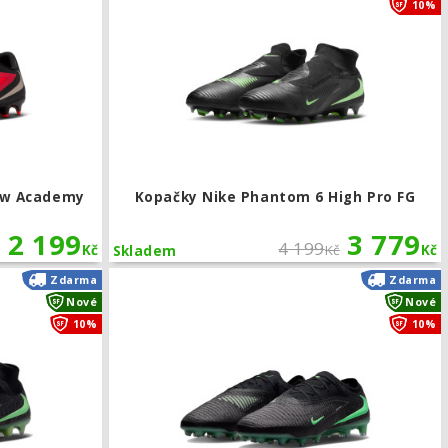
10%
ow Academy
Kopačky Nike Phantom 6 High Pro FG
2 199
3 779
4 199
Kč
Kč
Kč
Skladem
Kopačky Nike Phantom 6 High Elite FG
Zdarma
Zdarma
Nové
Nové
10%
10%