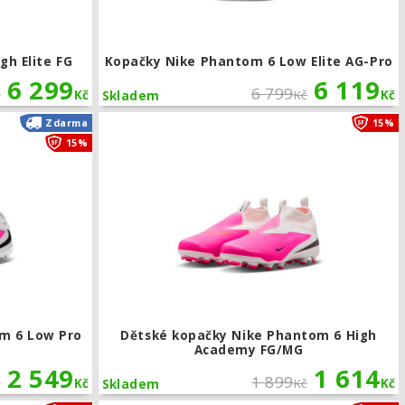
gh Elite FG
Kopačky Nike Phantom 6 Low Elite AG-Pro
6 299
6 119
6 799
č
Kč
Kč
Kč
Skladem
-Pro
Dětské kopačky Nike Phantom 6 Low Pro FG/MG
Zdarma
15%
15%
m 6 Low Pro
Dětské kopačky Nike Phantom 6 High
Academy FG/MG
2 549
1 614
1 899
č
Kč
Kč
Kč
Skladem