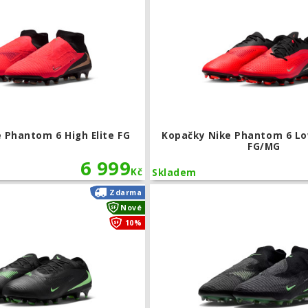
 Phantom 6 High Elite FG
Kopačky Nike Phantom 6 L
FG/MG
6 999
Kč
Skladem
Kopačky Nike Phantom 6 Low Pro FG
Zdarma
Nové
10%