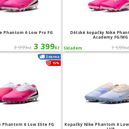
e Phantom 6 Low Pro FG
Dětské kopačky Nike Phan
Academy FG/MG
3 399
3 999
1 599
Kč
Kč
K
Skladem
Kopačky Nike Phantom 6 Low Elite FG
Zdarma
15%
e Phantom 6 Low Elite FG
Kopačky Nike Phantom 6 Low 