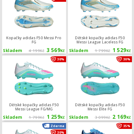
Kopačky adidas F50 Messi Pro
Dětské kopačky adidas F50
FG
Messi League Laceless FG
3 569
1 529
Skladem
4 199
Skladem
1 799
Kč
Kč
Kč
Kč
Dětské kopačky adidas F50 Messi L
30%
30%
Dětské kopačky adidas F50
Dětské kopačky adidas F50
Messi League FG/MG
Messi Elite FG
1 259
2 169
Skladem
1 799
Skladem
3 099
Kč
Kč
Kč
Kč
Kopačky adidas F50 Messi Elite FG
Zdarma
35%
30%