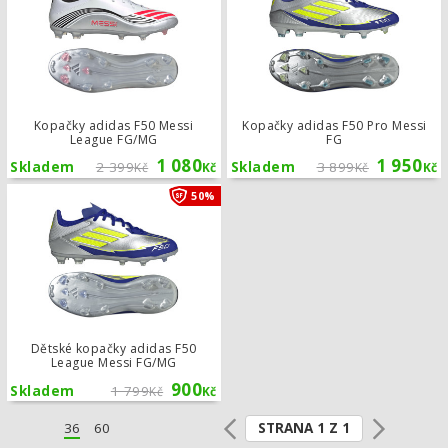
Kopačky adidas F50 Messi
Kopačky adidas F50 Pro Messi
League FG/MG
FG
1 080
1 950
Skladem
2 399
Skladem
3 899
Kč
Kč
Kč
Kč
Dětské kopačky adidas F50 League 
50%
Dětské kopačky adidas F50
League Messi FG/MG
900
Skladem
1 799
Kč
Kč
STRANA 1 Z 1
36
60