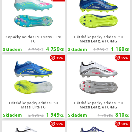
Kopačky adidas F50 Messi Elite
Dětské kopačky adidas F50
FG
Messi League FG/MG
4 759
1 169
Skladem
6 799
Skladem
1 799
Kč
Kč
Kč
Kč
Dětské kopačky adidas F50 Messi Eli
35%
55%
Dětské kopačky adidas F50
Dětské kopačky adidas F50
Messi Elite FG
Messi League FG/MG
1 949
810
Skladem
2 999
Skladem
1 799
Kč
Kč
Kč
Kč
Kopačky adidas F50 Messi League F
55%
50%