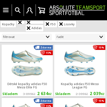
Menu
Vyhledat
Uživatelský účet
Košík
Kopačky
F50
Lisovky
Adidas
filtrovat
řadit
Dětské kopačky adidas F50 Messi Eli
Zdarma
15%
15%
Dětské kopačky adidas F50
Kopačky adidas F50 Messi
Messi Elite FG
League FG
2 634
2 039
Skladem
3 099
Skladem
2 399
Kč
Kč
Kč
Kč
Kopačky adidas F50 Messi Pro FG
Zdarma
15%
15%