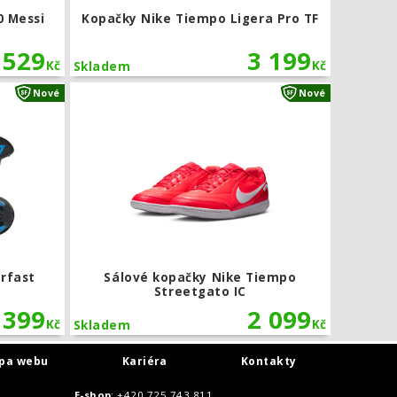
0 Messi
Kopačky Nike Tiempo Ligera Pro TF
 529
3 199
Kč
Kč
Skladem
cademy SG-Pro AC
Kopačky adidas F50 Hyperfast League Laceless FG
Sálové kopa
Nové
Nové
rfast
Sálové kopačky Nike Tiempo
Streetgato IC
 399
2 099
Kč
Kč
Skladem
pa webu
Kariéra
Kontakty
E-shop
: +420 725 743 811