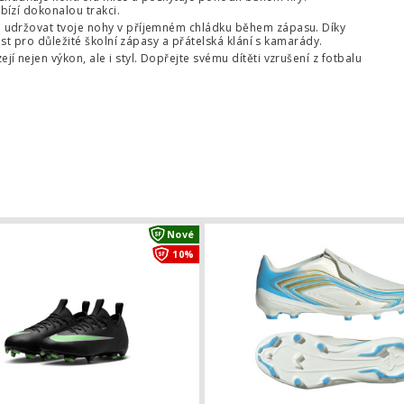
ízí dokonalou trakci.
 udržovat tvoje nohy v příjemném chládku během zápasu. Díky
ost pro důležité školní zápasy a přátelská klání s kamarády.
 nejen výkon, ale i styl. Dopřejte svému dítěti vzrušení z fotbalu
ky adidas F50 Hyperfast Elite FG
Dětské kopačky Nike Mercurial Vap
Nové
10%