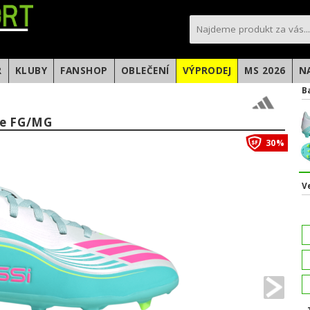
sportfotbal.cz
R
KLUBY
FANSHOP
OBLEČENÍ
VÝPRODEJ
MS 2026
N
B
ue FG/MG
30%
V