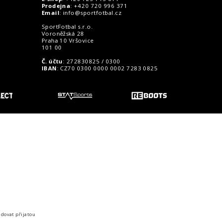
Prodejna
: +420 720 996 371
Email
:
info@sportfotbal.cz
SportFotbal s.r.o.
Voroněžská 28
Praha 10 Vršovice
101 00
Č. účtu
: 272830825 / 0300
IBAN
: CZ70 0300 0000 0002 7283 0825
o zákazníky
idovat přijatou