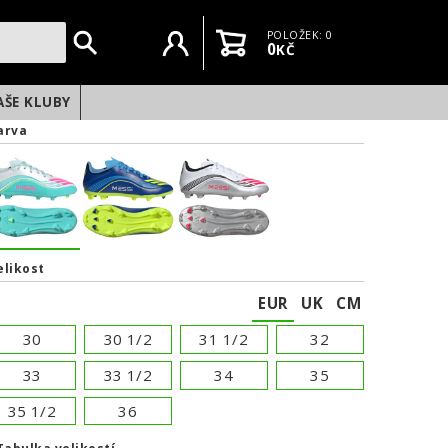
Uživatelský účet
Košík
POLOŽEK: 0
0
KČ
AŠE KLUBY
arva
elikost
EUR
UK
CM
30
30 1/2
31 1/2
32
33
33 1/2
34
35
35 1/2
36
NEXT