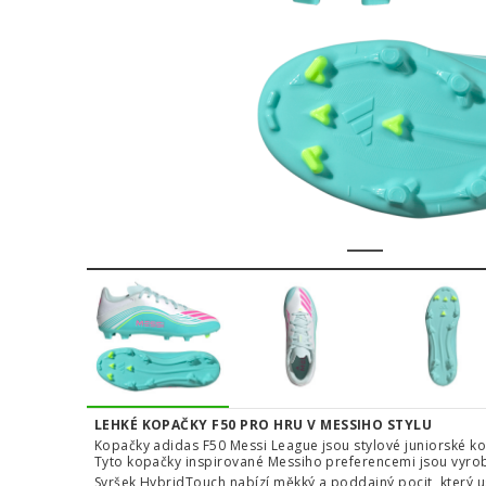
1
2
3
4
LEHKÉ KOPAČKY F50 PRO HRU V MESSIHO STYLU
Kopačky adidas F50 Messi League jsou stylové juniorské ko
Tyto kopačky inspirované Messiho preferencemi jsou vyrob
Svršek HybridTouch nabízí měkký a poddajný pocit, který 