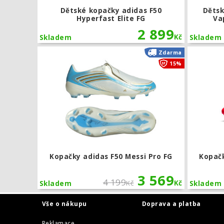
Dětské kopačky adidas F50
Dětsk
Hyperfast Elite FG
Va
2 899
Kč
Skladem
Skladem
Kopačky adi
Zdarma
15%
Kopačky adidas F50 Messi Pro FG
Kopačk
3 569
4 199
Kč
Kč
Skladem
Skladem
Vše o nákupu
Doprava a platba
Reklamace