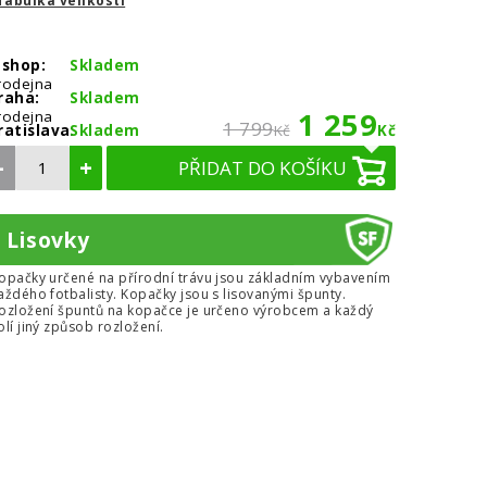
Tabulka velikostí
-shop:
Skladem
rodejna
raha:
Skladem
1 259
rodejna
1 799
ratislava:
Skladem
Kč
Kč
–
+
PŘIDAT DO KOŠÍKU
Lisovky
opačky určené na přírodní trávu jsou základním vybavením
aždého fotbalisty. Kopačky jsou s lisovanými špunty.
ozložení špuntů na kopačce je určeno výrobcem a každý
olí jiný způsob rozložení.