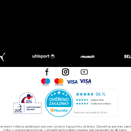
Facebook
Instagram
Youtube
Maestro
Mastercard
Visa
Visa Electron
Česká kvalita
Ověřen
 evidenci tržeb je prodávající povinen vystavit kupujícímu účtenku. Zároveň je povinen zaev
tržbu u správce daně online; v případě technického výpadku pak nejpozději do 48 hodin.