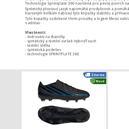
Technologie Sprintplate 360 navržená pro pevný povrch nab
Syntetický plovoucí jazyk napomáhá prodyšnosti a pomáhá
lisovaným kolíkům nabízejí tyto kopačky stabilitu a přilnav
Tyto kopačky ozdobené třemi proužky a logem Messi nabízejí
s adidas.
Vlastnosti:
- šněrování na tkaničky
- syntetický a textilní svršek HybridTouch
- textilní stélka
- syntetická podešev
- technologie SPRINTPLATE 360
Dětské kopač
Zdarma
Nové