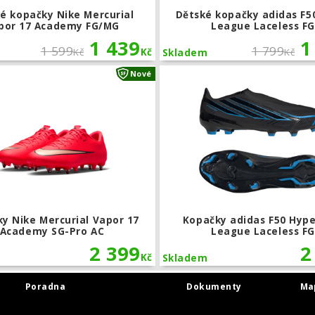
é kopačky Nike Mercurial
Dětské kopačky adidas F5
por 17 Academy FG/MG
League Laceless FG
1 439
1
1 599
1 799
Kč
Kč
Kč
Skladem
das F50 Messi Pro FG
Kopačky Nike Mercurial Vapor 17 A
Nové
y Nike Mercurial Vapor 17
Kopačky adidas F50 Hype
Academy SG-Pro AC
League Laceless FG
2 399
2
Kč
Skladem
Poradna
Dokumenty
Ma