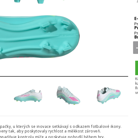
E
P
P
P
B
5
6
7
8
K
k
R
v
pačky, u kterých se inovace setkávají s odkazem fotbalové ikony.
eny tak, aby poskytovaly rychlost a měkkost zároveň.
usnadňuje kontrolu míče a poskytuje pohodlí během hry.