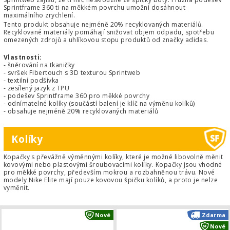
Sprintframe 360 ti na měkkém povrchu umožní dosáhnout
maximálního zrychlení.
Tento produkt obsahuje nejméně 20% recyklovaných materiálů.
Recyklované materiály pomáhají snižovat objem odpadu, spotřebu
omezených zdrojů a uhlíkovou stopu produktů od značky adidas.
Vlastnosti:
- šněrování na tkaničky
- svršek Fibertouch s 3D texturou Sprintweb
- textilní podšívka
- zesílený jazyk z TPU
- podešev Sprintframe 360 pro měkké povrchy
- odnímatelné kolíky (součástí balení je klíč na výměnu kolíků)
- obsahuje nejméně 20% recyklovaných materiálů
Kolíky
Kopačky s převážně výměnnými kolíky, které je možné libovolně měnit
kovovými nebo plastovými šroubovacími kolíky. Kopačky jsou vhodné
pro měkké povrchy, především mokrou a rozbahněnou trávu. Nové
modely Nike Elite mají pouze kovovou špičku kolíků, a proto je nelze
vyměnit.
Dětské kopačky Nike Tiempo Maest
Nové
Zdarma
Nové