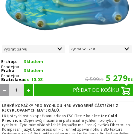
1
2
3
4
5
6
7
8
vybrat barvu
vybrat velikost
E-shop:
Skladem
Prodejna
Praha:
Skladem
5 279
Prodejna
6 599
Bratislava:
do 10.08.
Kč
Kč
–
+
PŘIDAT DO KOŠÍKU
LEHKÉ KOPAČKY PRO RYCHLOU HRU VYROBENÉ ČÁSTEČNĚ Z
RECYKLOVANÝCH MATERIÁLŮ.
Užij si rychlost s kopačkami adidas F50 Elite z kolekce
Ice Cold
Precision
. Objev svůj maximální potenciál zrychlení, pohybu a
rychlosti. Tyto mimořádně lehké kopačky mají tenký svršek Fibertouch.
Kompresní jazyk Compression Fit Tunnel zpevní nohu a 3D textura
Sprintweb zajistí, že ti míč nesklouzne ze špičky boty. Pružná podešev