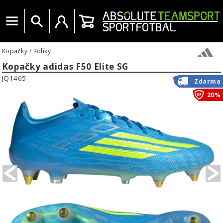
Menu
Vyhledat
Uživatelský účet
Košík
Kopačky
/
Kolíky
Kopačky adidas F50 Elite SG
JQ1465
Zdarma
20%
PREVIOUS