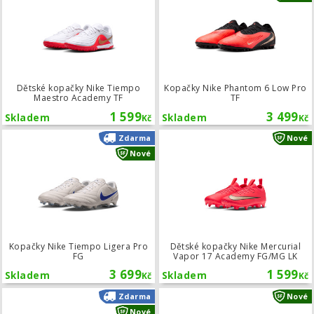
Dětské kopačky Nike Tiempo
Kopačky Nike Phantom 6 Low Pro
Maestro Academy TF
TF
1 599
3 499
Skladem
Skladem
Kč
Kč
Kopačky Nike Tiempo Ligera Pro FG
Zdarma
Nové
Nové
Kopačky Nike Tiempo Ligera Pro
Dětské kopačky Nike Mercurial
FG
Vapor 17 Academy FG/MG LK
3 699
1 599
Skladem
Skladem
Kč
Kč
Kopačky Nike Tiempo Ligera Pro TF
Zdarma
Nové
Nové