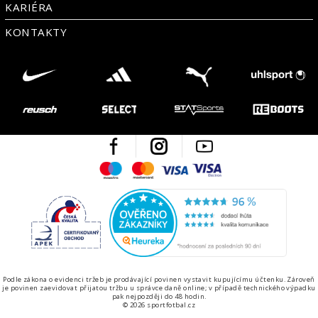
KARIÉRA
KONTAKTY
Facebook
Instagram
Youtube
Maestro
Mastercard
Visa
Visa Electron
Česká kvalita
Ověřen
Podle zákona o evidenci tržeb je prodávající povinen vystavit kupujícímu účtenku. Zároveň
je povinen zaevidovat přijatou tržbu u správce daně online; v případě technického výpadku
pak nejpozději do 48 hodin.
© 2026 sportfotbal.cz