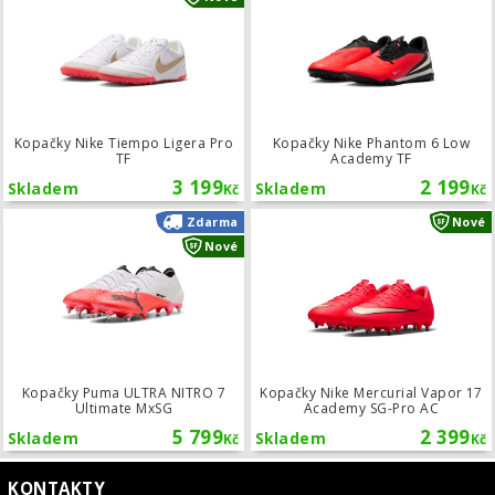
Kopačky Nike Tiempo Ligera Pro
Kopačky Nike Phantom 6 Low
TF
Academy TF
3 199
2 199
Skladem
Skladem
Kč
Kč
Kopačky Puma ULTRA NITRO 7 Ultim
Zdarma
Nové
Nové
Kopačky Puma ULTRA NITRO 7
Kopačky Nike Mercurial Vapor 17
Ultimate MxSG
Academy SG-Pro AC
5 799
2 399
Skladem
Skladem
Kč
Kč
KONTAKTY