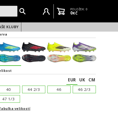
Uživatelský účet
Košík
POLOŽEK: 0
0
KČ
AŠE KLUBY
arva
elikost
EUR
UK
CM
40
44 2/3
46
46 2/3
47 1/3
Tabulka velikostí
NEXT