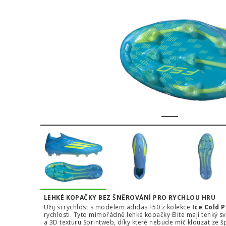
1
2
3
4
LEHKÉ KOPAČKY BEZ ŠNĚROVÁNÍ PRO RYCHLOU HRU
Užij si rychlost s modelem adidas F50 z kolekce
Ice Cold 
rychlosti. Tyto mimořádně lehké kopačky Elite mají tenký s
a 3D texturu Sprintweb, díky které nebude míč klouzat ze 