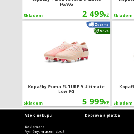
FG/AG
2 499
Kč
Skladem
Skladem
Kopačky Pum
Zdarma
Nové
Kopačky Puma FUTURE 9 Ultimate
Kopač
Low FG
5 999
Kč
Skladem
Skladem
Vše o nákupu
Doprava a platba
Reklamace
Výměny, vrácení zboží