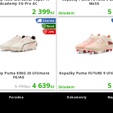
Academy SG-Pro AC
MxSG
2 399
5
Kč
Skladem
a FUTURE 9 Ultimate Low FG
Kopačky Puma KING 20 Ultimate FG/
Zdarma
Nové
20%
ky Puma KING 20 Ultimate
Kopačky Puma FUTURE 9 Ult
FG/AG
4 639
5
5 799
Kč
Kč
Skladem
Poradna
Dokumenty
Ma