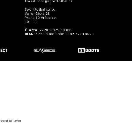
Email
:
info@sportfotbal.cz
SportFotbal s.r.o.
Voroněžská 28
Praha 10 Vršovice
101 00
Č. účtu
: 272830825 / 0300
IBAN
: CZ70 0300 0000 0002 7283 0825
o zákazníky
idovat přijatou