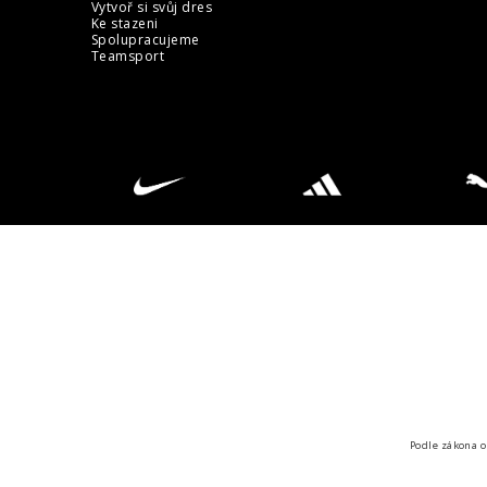
Vytvoř si svůj dres
Ke stazeni
Spolupracujeme
Teamsport
Podle zákona o