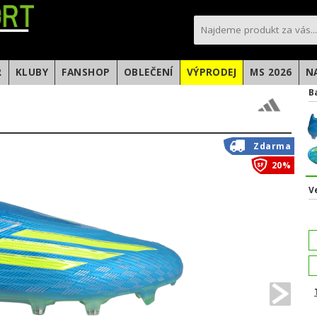
sportfotbal.cz
R
KLUBY
FANSHOP
OBLEČENÍ
VÝPRODEJ
MS 2026
N
B
Zdarma
20%
V