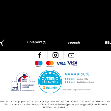
Facebook
Instagram
Youtube
Maestro
Mastercard
Visa
Visa Electron
Česká kvalita
Ověřen
 evidenci tržeb je prodávající povinen vystavit kupujícímu účtenku. Zároveň je povinen zaev
tržbu u správce daně online; v případě technického výpadku pak nejpozději do 48 hodin.
© 2026 sportfotbal.cz