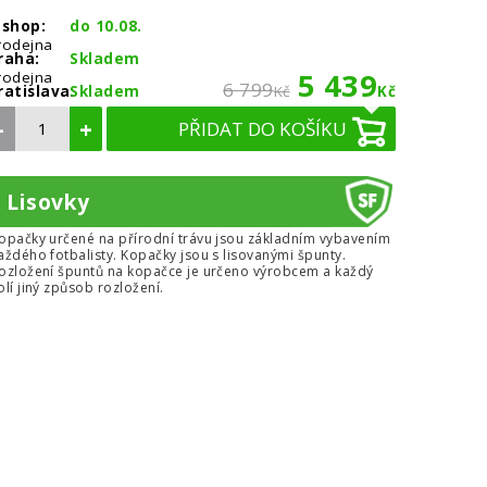
-shop:
do 10.08.
rodejna
raha:
Skladem
5 439
rodejna
6 799
ratislava:
Skladem
Kč
Kč
–
+
PŘIDAT DO KOŠÍKU
Lisovky
opačky určené na přírodní trávu jsou základním vybavením
aždého fotbalisty. Kopačky jsou s lisovanými špunty.
ozložení špuntů na kopačce je určeno výrobcem a každý
olí jiný způsob rozložení.