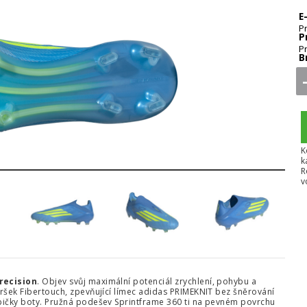
E
P
P
P
B
5
6
7
8
K
k
R
v
Precision
. Objev svůj maximální potenciál zrychlení, pohybu a
vršek Fibertouch, zpevňující límec adidas PRIMEKNIT bez šněrování
špičky boty. Pružná podešev Sprintframe 360 ti na pevném povrchu