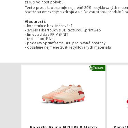
zaručí volnost pohybu.
Tento produkt obsahuje nejméně 20% recyklovaných mater
spotřebu omezených zdrojů a uhlíkovou stopu produktů od
Vlastnosti:
- konstrukce bez šněrování
- svršek Fibertouch s 3D texturou Sprintweb
- límec adidas PRIMEKNIT
- textilní podšívka
- podešev Sprintframe 360 pro pevné povrchy
- obsahuje nejméně 20% recyklovaných materiálů
Kopačky Pu
Nové
Kopačky Puma FUTURE 9 Match
Kopačk