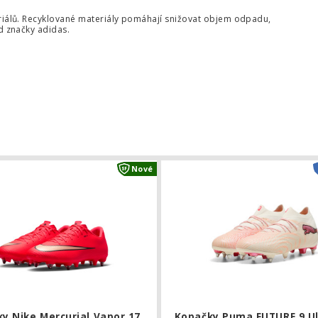
iálů. Recyklované materiály pomáhají snižovat objem odpadu,
 značky adidas.
ma FUTURE 9 Match FG/AG
Kopačky Nike Mercurial Vapor 17 A
Nové
y Nike Mercurial Vapor 17
Kopačky Puma FUTURE 9 U