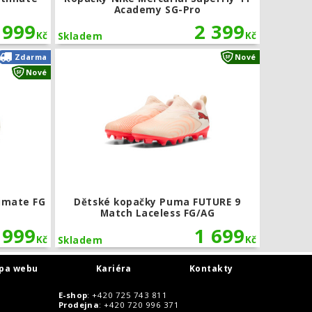
Academy SG-Pro
 999
2 399
Kč
Kč
Skladem
AG
Kopačky Puma FUTURE 9 Ultimate FG
Dětské kop
Zdarma
Nové
Nové
imate FG
Dětské kopačky Puma FUTURE 9
Match Laceless FG/AG
 999
1 699
Kč
Kč
Skladem
pa webu
Kariéra
Kontakty
E-shop
: +420 725 743 811
Prodejna
: +420 720 996 371