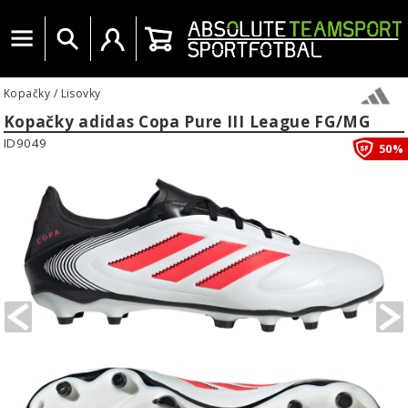
Menu
Vyhledat
Uživatelský účet
Košík
Kopačky
/
Lisovky
Kopačky adidas Copa Pure III League FG/MG
ID9049
50%
PREVIOUS