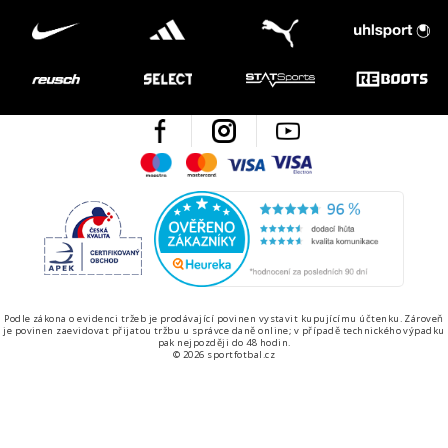
Facebook
Instagram
Youtube
Maestro
Mastercard
Visa
Visa Electron
Česká kvalita
Ověřen
Podle zákona o evidenci tržeb je prodávající povinen vystavit kupujícímu účtenku. Zároveň
je povinen zaevidovat přijatou tržbu u správce daně online; v případě technického výpadku
pak nejpozději do 48 hodin.
© 2026 sportfotbal.cz