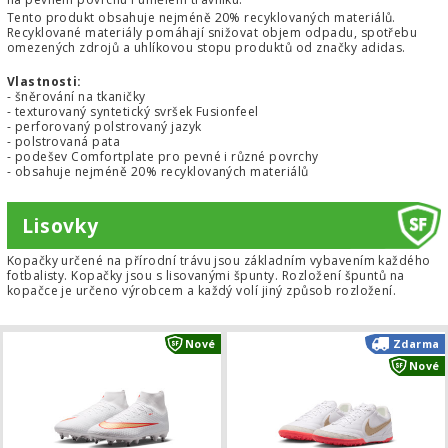
Tento produkt obsahuje nejméně 20% recyklovaných materiálů.
Recyklované materiály pomáhají snižovat objem odpadu, spotřebu
omezených zdrojů a uhlíkovou stopu produktů od značky adidas.
Vlastnosti:
- šněrování na tkaničky
- texturovaný syntetický svršek Fusionfeel
- perforovaný polstrovaný jazyk
- polstrovaná pata
- podešev Comfortplate pro pevné i různé povrchy
- obsahuje nejméně 20% recyklovaných materiálů
Lisovky
Kopačky určené na přírodní trávu jsou základním vybavením každého
fotbalisty. Kopačky jsou s lisovanými špunty. Rozložení špuntů na
kopačce je určeno výrobcem a každý volí jiný způsob rozložení.
Kopačky Nike Mercurial Superfly 11
Nové
Zdarma
Nové