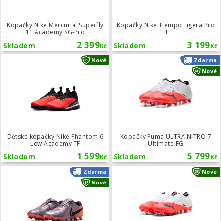
Kopačky Nike Mercurial Superfly
Kopačky Nike Tiempo Ligera Pro
11 Academy SG-Pro
TF
2 399
3 199
Skladem
Skladem
Kč
Kč
Dětské kopačky Nike Phantom 6 Low
Nové
Zdarma
Nové
Dětské kopačky Nike Phantom 6
Kopačky Puma ULTRA NITRO 7
Low Academy TF
Ultimate FG
1 599
5 799
Skladem
Skladem
Kč
Kč
Kopačky Nike Tiempo Ligera Pro FT 
Zdarma
Nové
Nové