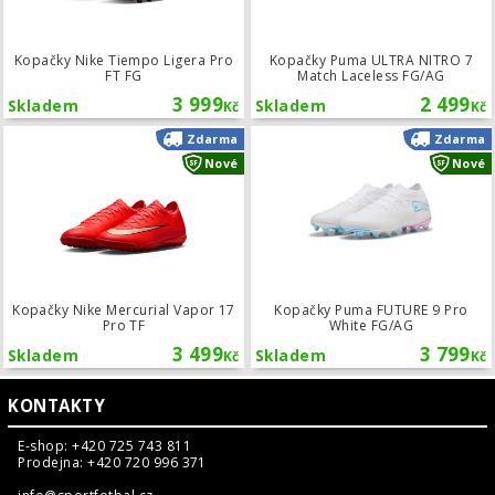
Kopačky Nike Tiempo Ligera Pro
Kopačky Puma ULTRA NITRO 7
FT FG
Match Laceless FG/AG
3 999
2 499
Skladem
Skladem
Kč
Kč
Kopačky Nike Mercurial Vapor 17 Pro
Zdarma
Zdarma
Nové
Nové
Kopačky Nike Mercurial Vapor 17
Kopačky Puma FUTURE 9 Pro
Pro TF
White FG/AG
3 499
3 799
Skladem
Skladem
Kč
Kč
KONTAKTY
E-shop: +420 725 743 811
Prodejna: +420 720 996 371