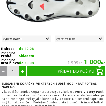
1
2
3
4
5
6
7
8
vybrat barvu
vybrat velikost
E-shop:
do 10.08.
Prodejna
Praha:
Skladem
1 000
Prodejna
1 999
Bratislava:
do 10.08.
Kč
Kč
–
+
PŘIDAT DO KOŠÍKU
ELEGANTNÍ KOPAČKY, VE KTERÝCH BUDEŠ MOCI HRÁT FOTBAL
NAPLNO
V kopačkách adidas Copa Pure 3 League z kolekce
Pure Victory Pack
budeš moci hrát naplno. Svršek ze syntetického materiálu Fusionfeel je
na špičce stejně měkký jako kůže a díky 3D potisku ti umožní naprosto
jistý kontakt s míčem. Podešev Comfortplate ti umožní trénovat fotbal
na pevném povrchu i umělém trávníku.