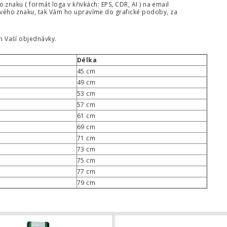
naku ( formát loga v křivkách: EPS, CDR, AI ) na email
vého znaku, tak Vám ho upravíme do grafické podoby, za
 Vaší objednávky.
Délka
45 cm
49 cm
53 cm
57 cm
61 cm
69 cm
71 cm
73 cm
75 cm
77 cm
79 cm
 s logem klubu
Kapitánská páska s logem klubu