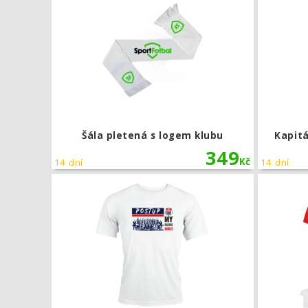
Šála pletená s logem klubu
Kapit
349
Kč
14 dní
14 dní
Klubové triko