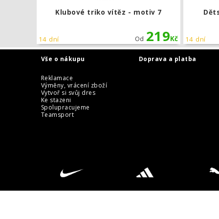
Klubové triko vítěz - motiv 7
Děts
219
Kč
14 dní
Od
14 dní
Vše o nákupu
Doprava a platba
Reklamace
Výměny, vrácení zboží
Vytvoř si svůj dres
Ke stazeni
Spolupracujeme
Teamsport