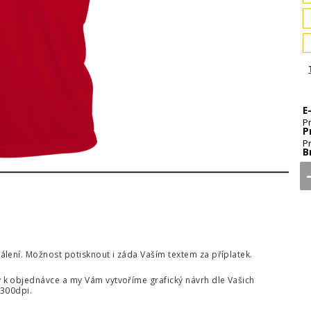
E
P
P
P
B
lení. Možnost potisknout i záda Vaším textem za příplatek.
k objednávce a my Vám vytvoříme grafický návrh dle Vašich
 300dpi.