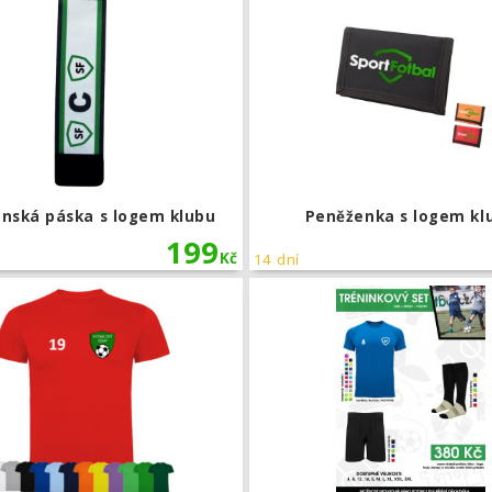
ánská páska s logem klubu
Peněženka s logem kl
199
Kč
14 dní
 vítěz - motiv 7
Dětské tréninkové triko pro fotbalo