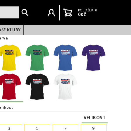
Uživatelský účet
Košík
POLOŽEK: 0
0
KČ
AŠE KLUBY
arva
elikost
VELIKOST
3
5
7
9