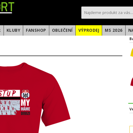
sportfotbal.cz
R
KLUBY
FANSHOP
OBLEČENÍ
VÝPRODEJ
MS 2026
N
B
V