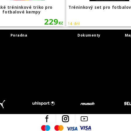
ké tréninkové triko pro
Tréninkový set pro fotbalo
fotbalové kempy
229
Kč
14 dní
Poradna
Dokumenty
Ma
Facebook
Instagram
Youtube
Maestro
Mastercard
Visa
Visa Electron