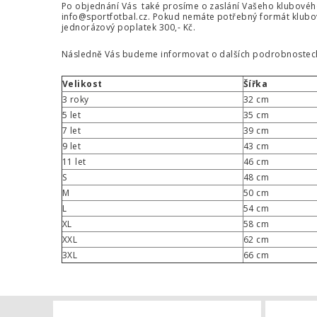
Po objednání Vás také prosíme o zaslání Vašeho klubového z
info@sportfotbal.cz
. Pokud nemáte potřebný formát klubo
jednorázový poplatek 300,- Kč.
Následně Vás budeme informovat o dalších podrobnostech
Velikost
Šířka
3 roky
32 cm
5 let
35 cm
7 let
39 cm
9 let
43 cm
11 let
46 cm
S
48 cm
M
50 cm
L
54 cm
XL
58 cm
XXL
62 cm
3XL
66 cm
Šála pletená