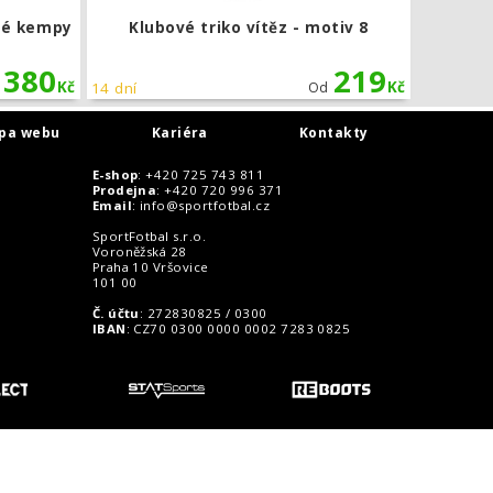
vé kempy
Klubové triko vítěz - motiv 8
380
219
Kč
Kč
14 dní
Od
pa webu
Kariéra
Kontakty
E-shop
: +420 725 743 811
Prodejna
: +420 720 996 371
Email
:
info@sportfotbal.cz
SportFotbal s.r.o.
Voroněžská 28
Praha 10 Vršovice
101 00
Č. účtu
: 272830825 / 0300
IBAN
: CZ70 0300 0000 0002 7283 0825