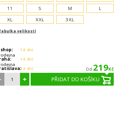
11
S
M
L
XL
XXL
3XL
Tabulka velikostí
-shop:
14 dní
rodejna
raha:
14 dní
rodejna
219
ratislava:
14 dní
Kč
Od
–
+
PŘIDAT DO KOŠÍKU