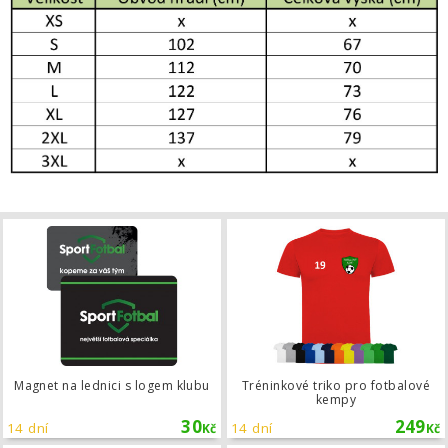
Magnet na lednici s logem klubu
Magnet na lednici s logem klubu
Tréninkové triko pro fotbalové
kempy
30
249
14 dní
14 dní
Kč
Kč