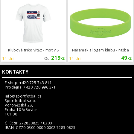
Klubové triko vítěz - motiv 8
Klubové triko vítěz - motiv 8
Náramek s logem klubu - ražba
219
49
14 dní
14 dní
Od
Kč
Kč
KONTAKTY
E-shop: +420 725 743 811
Prodejna: +420 720 996 371
info@sportfotbal.cz
Sportfotbal s.r.o.
Voroněžská 28,
Praha 10 Vršovice
101 00
Č. účtu: 272830825 / 0300
IBAN: CZ70 0300 0000 0002 7283 0825