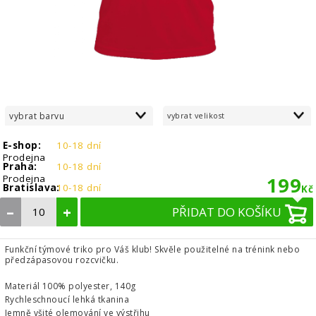
vybrat barvu
vybrat velikost
E-shop:
10-18 dní
Prodejna
Praha:
10-18 dní
Prodejna
199
Bratislava:
10-18 dní
Kč
–
+
PŘIDAT DO KOŠÍKU
Funkční týmové triko pro Váš klub! Skvěle použitelné na trénink nebo
předzápasovou rozcvičku.
Materiál 100% polyester, 140g
Rychleschnoucí lehká tkanina
Jemně všité olemování ve výstřihu