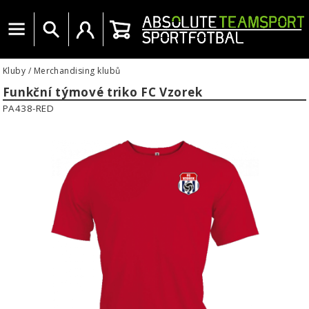
Menu
Vyhledat
Uživatelský účet
Košík
Kluby
/
Merchandising klubů
Funkční týmové triko FC Vzorek
PA438-RED