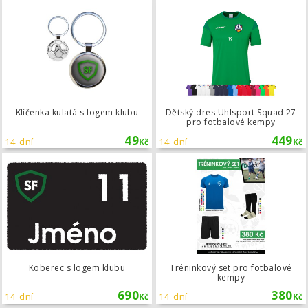
Klíčenka kulatá s logem klubu
Klíčenka kulatá s logem klubu
Dětský dres Uhlsport Squad 27
pro fotbalové kempy
49
449
14 dní
14 dní
Kč
Kč
Koberec s logem klubu
Koberec s logem klubu
Tréninkový set pro fotbalové
kempy
690
380
14 dní
14 dní
Kč
Kč