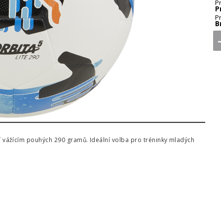
P
P
P
B
vážícím pouhých 290 gramů. Ideální volba pro tréninky mladých