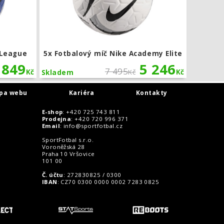
 League
5x Fotbalový míč Nike Academy Elite
849
5 246
7 495
Kč
Kč
Kč
Skladem
pa webu
Kariéra
Kontakty
E-shop
: +420 725 743 811
Prodejna
: +420 720 996 371
Email
:
info@sportfotbal.cz
SportFotbal s.r.o.
Voroněžská 28
Praha 10 Vršovice
101 00
Č. účtu
: 272830825 / 0300
IBAN
: CZ70 0300 0000 0002 7283 0825