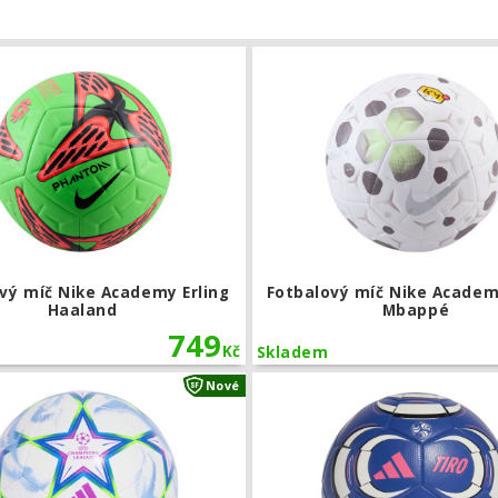
íč adidas Tiro League J290
Fotbalový míč Nike Academy Erling 
vý míč Nike Academy Erling
Fotbalový míč Nike Academ
Haaland
Mbappé
749
Kč
Skladem
č adidas UCL Final Club
Fotbalový míč adidas UCL Training
Nové