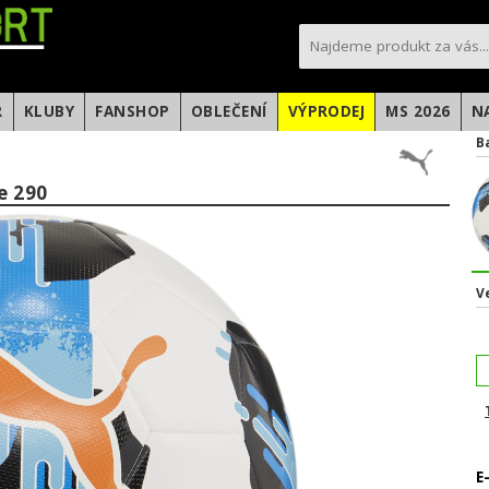
sportfotbal.cz
R
KLUBY
FANSHOP
OBLEČENÍ
VÝPRODEJ
MS 2026
N
B
e 290
V
E