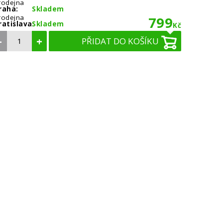
rodejna
raha:
Skladem
rodejna
799
ratislava:
Skladem
Kč
–
+
PŘIDAT DO KOŠÍKU