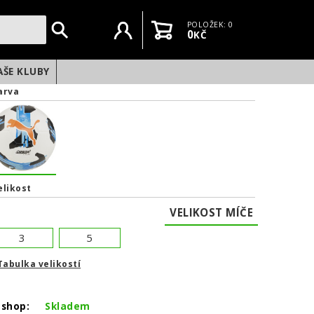
Uživatelský účet
Košík
POLOŽEK: 0
0
KČ
AŠE KLUBY
arva
elikost
VELIKOST MÍČE
3
5
Tabulka velikostí
-shop:
Skladem