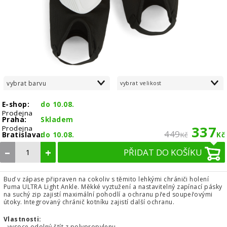
vybrat barvu
vybrat velikost
E-shop:
do 10.08.
Prodejna
Praha:
Skladem
337
Prodejna
449
Bratislava:
do 10.08.
Kč
Kč
–
+
PŘIDAT DO KOŠÍKU
Buď v zápase připraven na cokoliv s těmito lehkými chrániči holení
Puma ULTRA Light Ankle. Měkké vyztužení a nastavitelný zapínací pásky
na suchý zip zajistí maximální pohodlí a ochranu před soupeřovými
útoky. Integrovaný chránič kotníku zajistí další ochranu.
Vlastnosti:
- vysoce odolný štít z polypropylenu