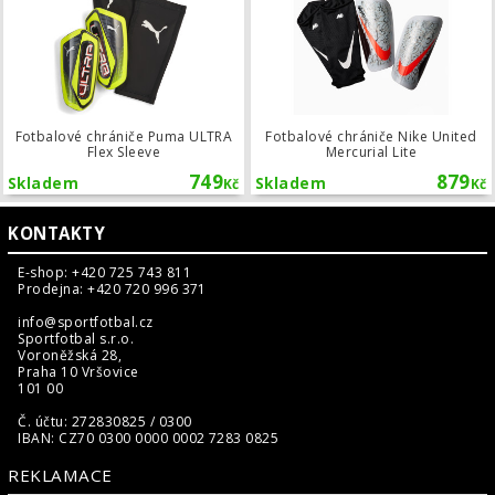
Fotbalové chrániče Puma ULTRA
Fotbalové chrániče Nike United
Flex Sleeve
Mercurial Lite
749
879
Skladem
Skladem
Kč
Kč
KONTAKTY
E-shop: +420 725 743 811
Prodejna: +420 720 996 371
info@sportfotbal.cz
Sportfotbal s.r.o.
Voroněžská 28,
Praha 10 Vršovice
101 00
Č. účtu: 272830825 / 0300
IBAN: CZ70 0300 0000 0002 7283 0825
REKLAMACE