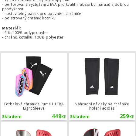
- perforované vyztužení z EVA pro kvalitní absorbci nárazů a dobrou
prodyšnost
- nastavitelný pásek pro upevnění chrániče
- polstrovaný chránič kotníku
Materiál:
- štít: 100% polypropylen
- chránič kotníku: 100% polyester
Fotbalové chrániče Puma ULTRA Ligh
Fotbalové chrániče Puma ULTRA
Náhradní návleky na chrániče
Light Sleeve
holení adidas
449
259
Skladem
Skladem
Kč
Kč
Fotbalové chrániče adidas Tiro Leag