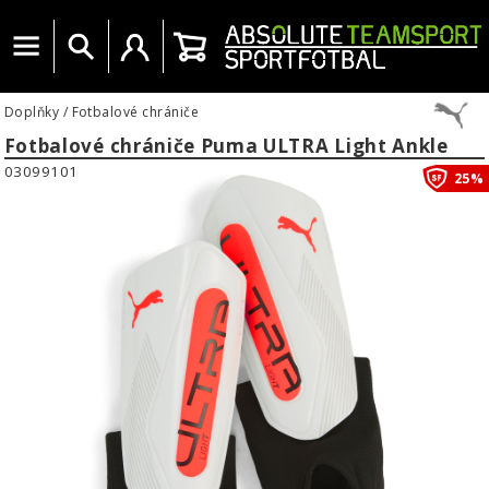
Menu
Vyhledat
Uživatelský účet
Košík
Doplňky
/
Fotbalové chrániče
Fotbalové chrániče Puma ULTRA Light Ankle
03099101
25%