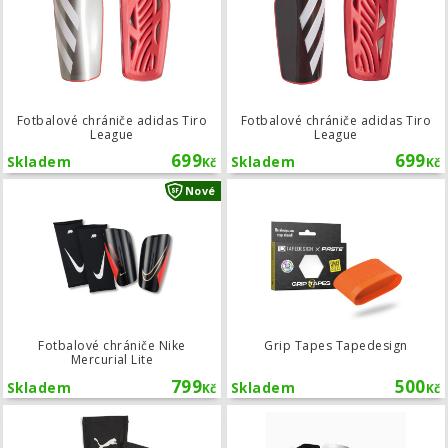
Fotbalové chrániče adidas Tiro
Fotbalové chrániče adidas Tiro
League
League
699
699
Skladem
Skladem
Kč
Kč
Fotbalové chrániče Nike Mercurial Li
Nové
Fotbalové chrániče Nike
Grip Tapes Tapedesign
Mercurial Lite
799
500
Skladem
Skladem
Kč
Kč
Fotbalové chrániče Puma ULTRA Flex