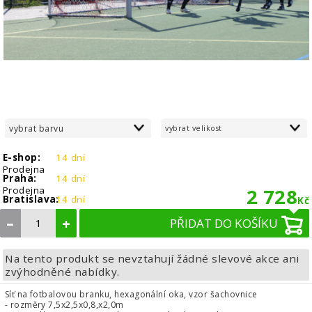
vybrat barvu
vybrat velikost
E-shop:
14 dní
Prodejna
Praha:
14 dní
Prodejna
2 728
Bratislava:
14 dní
Kč
–
+
PŘIDAT DO KOŠÍKU
Na tento produkt se nevztahují žádné slevové akce ani
zvýhodněné nabídky.
Síť na fotbalovou branku, hexagonální oka, vzor šachovnice
- rozměry 7,5x2,5x0,8,x2,0m