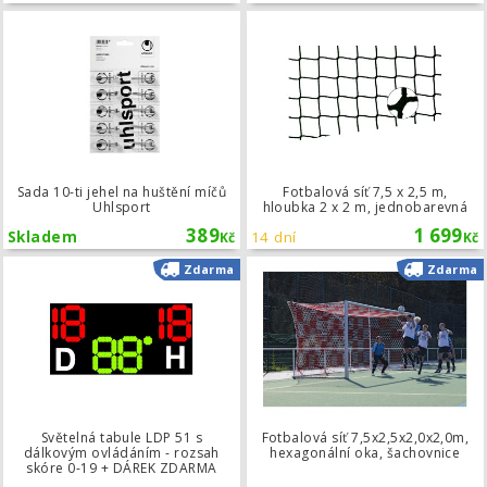
Sada 10-ti jehel na huštění míčů Uhl
Sada 10-ti jehel na huštění míčů
Fotbalová síť 7,5 x 2,5 m,
Uhlsport
hloubka 2 x 2 m, jednobarevná
389
1 699
Skladem
14 dní
Kč
Kč
Světelná tabule LDP 51 s dálkovým 
Zdarma
Zdarma
Světelná tabule LDP 51 s
Fotbalová síť 7,5x2,5x2,0x2,0m,
dálkovým ovládáním - rozsah
hexagonální oka, šachovnice
skóre 0-19 + DÁREK ZDARMA