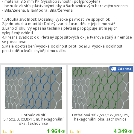
- materiál 3,5 mm PP (vysokopevnostní polypropylen)
- bezuzlová síť s plástvovými oky a šachovnicovým barevným vzorem
- Bílá/Zelená, Bílá/Modrá, Bílá/Červená
1.Dlouhá životnost: Dosahují vysoké pevnosti ve spojích ok
2.Jednoduchá montáž: Dobrý tvar sítí usnadňuje jejich montáž
3.Lahodí oku: Vylepšená technika pletení propůjčuje sítím jejich
vylepšený vzhled
4.Přesná světlost ok: Pletený spoj síťových ok je tvarově stálý a nemůže
se posunovat
5.Malé opotřebení/vysoká odolnost proti oděru: Vysoká odolnost
proti oděru kvůli chybějícímu uzlíku
Fotbalová síť 5,15x2,05x0,8x1,5m, h
Zdarma
Fotbalová síť
Fotbalová síť 7,5x2,5x2,0x2,0m,
5,15x2,05x0,8x1,5m, hexagonální
hexagonální oka, šachovnice
oka, šachovnice
1 964
4 349
14 dní
14 dní
Kč
Kč