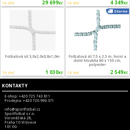
29 699
4 349
14 dní
14 dní
Kč
Kč
Fotbalová síť 3,0x2,0x0,8x1,0m
Zdarma
Fotbalová síť 3,0x2,0x0,8x1,0m
Fotbalová síť 7,5 x 2,5 m, horní a
dolní hloubka 80 x 150 cm,
polyester
1 030
2 549
14 dní
14 dní
Kč
Kč
KONTAKTY
E-shop: +420 725 743 811
Prodejna: +420 720 996 371
info@sportfotbal.cz
Sportfotbal s.r.o.
Voroněžská 28,
Praha 10 Vršovice
101 00