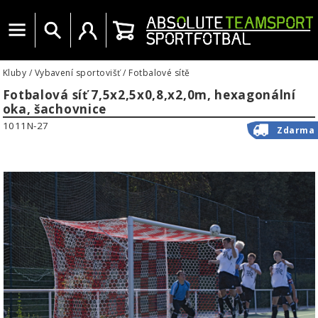
Menu
Vyhledat
Uživatelský účet
Košík
Kluby
/
Vybavení sportovišť
/
Fotbalové sítě
Fotbalová síť 7,5x2,5x0,8,x2,0m, hexagonální
oka, šachovnice
1011N-27
Zdarma