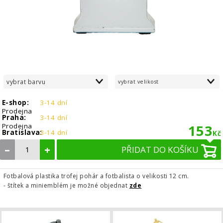
vybrat barvu
vybrat velikost
E-shop:
3-14 dní
Prodejna
Praha:
3-14 dní
Prodejna
153
Bratislava:
3-14 dní
Kč
–
+
PŘIDAT DO KOŠÍKU
Fotbalová plastika trofej pohár a fotbalista o velikosti 12 cm.
- štítek a miniemblém je možné objednat
zde
Fotbalová trofej hráč