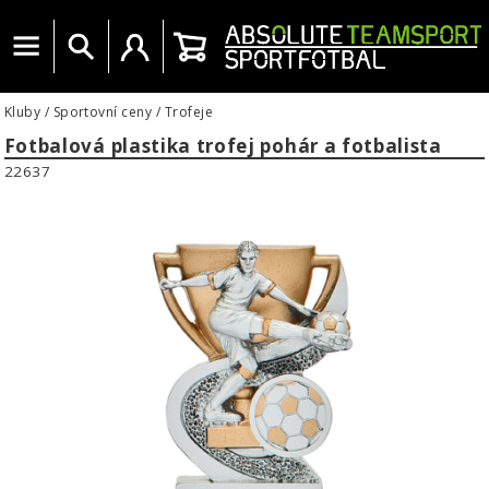
Menu
Vyhledat
Uživatelský účet
Košík
Kluby
/
Sportovní ceny
/
Trofeje
Fotbalová plastika trofej pohár a fotbalista
22637