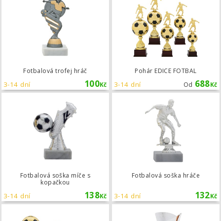
Fotbalová trofej hráč
Pohár EDICE FOTBAL
100
688
3-14 dní
3-14 dní
Kč
Od
Kč
Fotbalová soška míče s kopačkou
Fotbalová soška míče s
Fotbalová soška hráče
kopačkou
138
132
3-14 dní
3-14 dní
Kč
Kč
Pohár EDICE FOTBAL