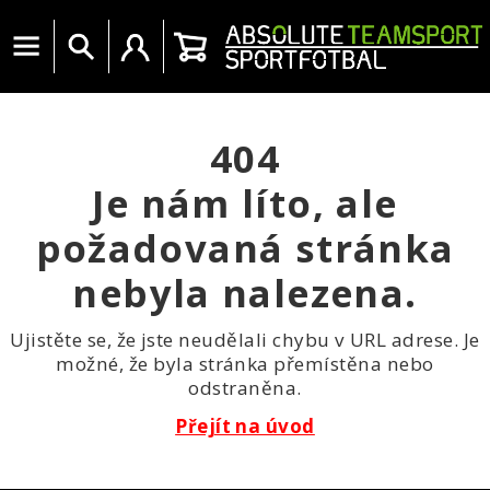
Menu
Vyhledat
Uživatelský účet
Košík
404
Je nám líto, ale
požadovaná stránka
nebyla nalezena.
Ujistěte se, že jste neudělali chybu v URL adrese. Je
možné, že byla stránka přemístěna nebo
odstraněna.
Přejít na úvod