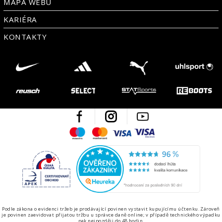
MAPA WEBU
KARIÉRA
KONTAKTY
Facebook
Instagram
Youtube
Maestro
Mastercard
Visa
Visa Electron
Česká kvalita
Ověřen
Podle zákona o evidenci tržeb je prodávající povinen vystavit kupujícímu účtenku. Zároveň
je povinen zaevidovat přijatou tržbu u správce daně online; v případě technického výpadku
pak nejpozději do 48 hodin.