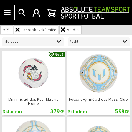
Menu
Vyhledat
Uživatelský účet
Košík
Míče
Fanouškovské míče
Adidas
filtrovat
řadit
Mini míč adidas Real Madrid Home
Nové
Mini míč adidas Real Madrid
Fotbalový míč adidas Messi Club
Home
379
599
Skladem
Skladem
Kč
Kč
Fotbalový míč adidas Messi League