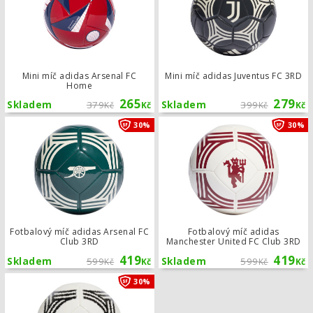
Mini míč adidas Arsenal FC
Mini míč adidas Juventus FC 3RD
Home
265
279
Skladem
379
Skladem
399
Kč
Kč
Kč
Kč
Fotbalový míč adidas Arsenal FC Cl
30%
30%
Fotbalový míč adidas Arsenal FC
Fotbalový míč adidas
Club 3RD
Manchester United FC Club 3RD
419
419
Skladem
599
Skladem
599
Kč
Kč
Kč
Kč
Fotbalový míč adidas Juventus FC C
30%