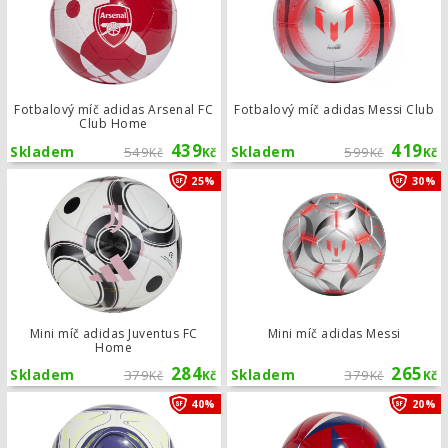
Fotbalový míč adidas Arsenal FC
Fotbalový míč adidas Messi Club
Club Home
439
419
Skladem
549
Skladem
599
Kč
Kč
Kč
Kč
Mini míč adidas Juventus FC Home
25%
30%
Mini míč adidas Juventus FC
Mini míč adidas Messi
Home
284
265
Skladem
379
Skladem
379
Kč
Kč
Kč
Kč
Fotbalový míč adidas Messi Training
40%
20%