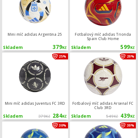
Mini míč adidas Argentina 25
Fotbalový míč adidas Trionda
Spain Club Home
379
599
Skladem
Skladem
Kč
Kč
Mini míč adidas Juventus FC 3RD
25%
20%
Mini míč adidas Juventus FC 3RD
Fotbalový míč adidas Arsenal FC
Club 3RD
284
439
Skladem
379
Skladem
549
Kč
Kč
Kč
Kč
Mini míč adidas Messi
30%
30%