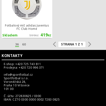
Fotbalový míč adidas Juventus
FC Club Home
419
Skladem
599
Kč
Kč
STRANA 1 Z 1
36
60
KONTAKTY
E-shop: +420 725 743 811
Prodejna: +420 720 996 371
info@sportfotbal.cz
Sportfotbal s.r.o.
Voroněžská 28,
Praha 10 Vršovice
101 00
Č. účtu: 272830825 / 0300
IBAN: CZ70 0300 0000 0002 7283 0825