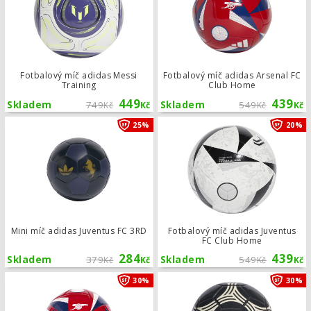
Fotbalový míč adidas Messi
Fotbalový míč adidas Arsenal FC
Training
Club Home
449
439
Skladem
749
Skladem
549
Kč
Kč
Kč
Kč
Mini míč adidas Juventus FC 3RD
25%
20%
Mini míč adidas Juventus FC 3RD
Fotbalový míč adidas Juventus
FC Club Home
284
439
Skladem
379
Skladem
549
Kč
Kč
Kč
Kč
Mini míč adidas Arsenal FC Home
30%
30%