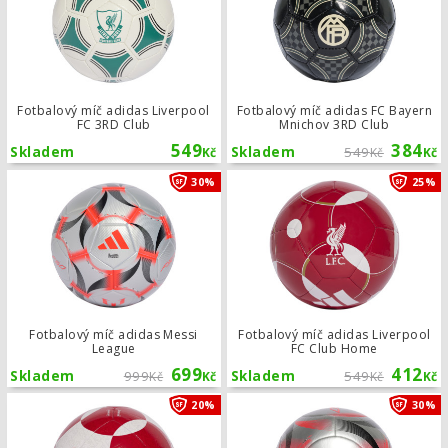
Fotbalový míč adidas Liverpool
Fotbalový míč adidas FC Bayern
FC 3RD Club
Mnichov 3RD Club
549
384
Skladem
Skladem
549
Kč
Kč
Kč
Fotbalový míč adidas Messi League
30%
25%
Fotbalový míč adidas Messi
Fotbalový míč adidas Liverpool
League
FC Club Home
699
412
Skladem
999
Skladem
549
Kč
Kč
Kč
Kč
Fotbalový míč adidas Arsenal FC Cl
20%
30%