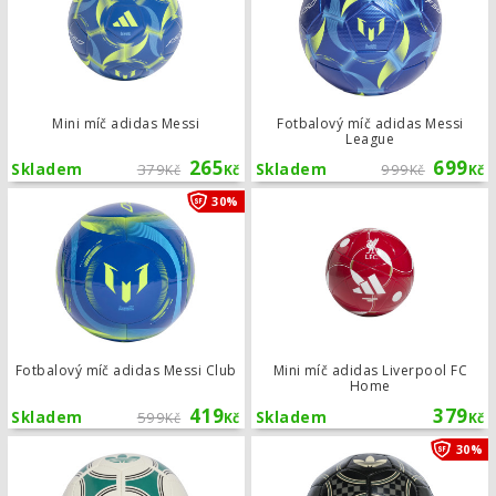
Mini míč adidas Messi
Fotbalový míč adidas Messi
League
265
699
Skladem
379
Skladem
999
Kč
Kč
Kč
Kč
Fotbalový míč adidas Messi Club
30%
Fotbalový míč adidas Messi Club
Mini míč adidas Liverpool FC
Home
419
379
Skladem
599
Skladem
Kč
Kč
Kč
Fotbalový míč adidas Liverpool FC 3
30%