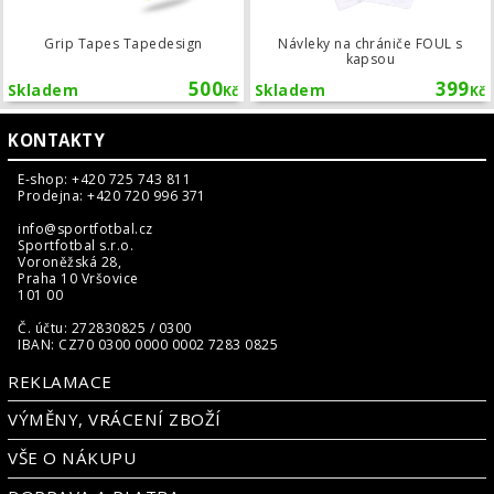
Grip Tapes Tapedesign
Návleky na chrániče FOUL s
kapsou
500
399
Skladem
Skladem
Kč
Kč
KONTAKTY
E-shop: +420 725 743 811
Prodejna: +420 720 996 371
info@sportfotbal.cz
Sportfotbal s.r.o.
Voroněžská 28,
Praha 10 Vršovice
101 00
Č. účtu: 272830825 / 0300
IBAN: CZ70 0300 0000 0002 7283 0825
REKLAMACE
VÝMĚNY, VRÁCENÍ ZBOŽÍ
VŠE O NÁKUPU