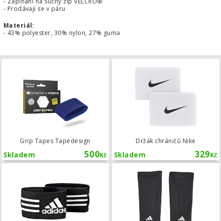
- Zapínání na suchý zip VELCRO®
- Prodávají se v páru
Materiál:
- 43% polyester, 30% nylon, 27% guma
Grip Tapes Tapedesign
Grip Tapes Tapedesign
Držák chráničů Nike
500
329
Skladem
Skladem
Kč
Kč
Držák chráničů adidas Ankle Strap