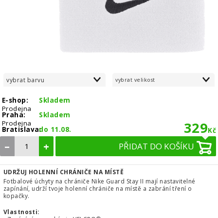
vybrat barvu
vybrat velikost
E-shop:
Skladem
Prodejna
Praha:
Skladem
Prodejna
329
Bratislava:
do 11.08.
Kč
–
+
PŘIDAT DO KOŠÍKU
UDRŽUJ HOLENNÍ CHRÁNIČE NA MÍSTĚ
Fotbalové úchyty na chrániče Nike Guard Stay II mají nastavitelné
zapínání, udrží tvoje holenní chrániče na místě a zabrání tření o
kopačky.
Vlastnosti: