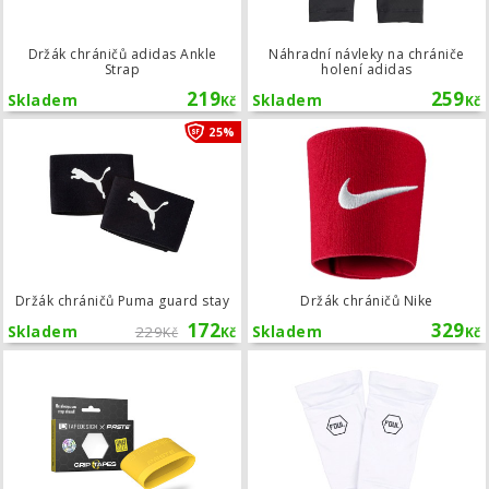
Držák chráničů adidas Ankle
Náhradní návleky na chrániče
Strap
holení adidas
219
259
Skladem
Skladem
Kč
Kč
Držák chráničů Puma guard stay
25%
Držák chráničů Puma guard stay
Držák chráničů Nike
172
329
Skladem
229
Skladem
Kč
Kč
Kč
Grip Tapes Tapedesign