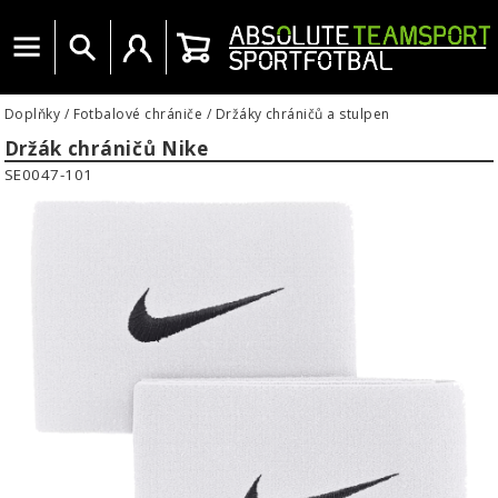
Menu
Vyhledat
Uživatelský účet
Košík
Doplňky
/
Fotbalové chrániče
/
Držáky chráničů a stulpen
Držák chráničů Nike
SE0047-101