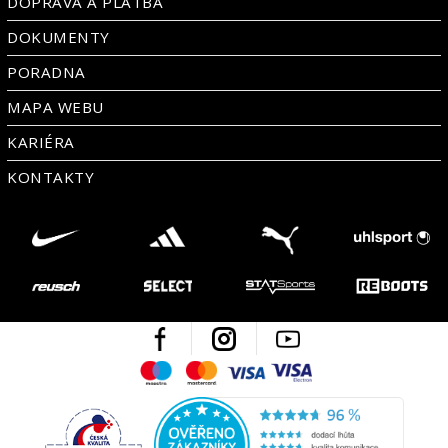
DOPRAVA A PLATBA
DOKUMENTY
PORADNA
MAPA WEBU
KARIÉRA
KONTAKTY
Facebook
Instagram
Youtube
Maestro
Mastercard
Visa
Visa Electron
Česká kvalita
Ověřen