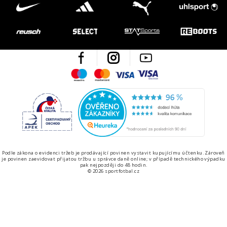
Facebook
Instagram
Youtube
Maestro
Mastercard
Visa
Visa Electron
Česká kvalita
Ověřen
Podle zákona o evidenci tržeb je prodávající povinen vystavit kupujícímu účtenku. Zároveň
je povinen zaevidovat přijatou tržbu u správce daně online; v případě technického výpadku
pak nejpozději do 48 hodin.
© 2026 sportfotbal.cz