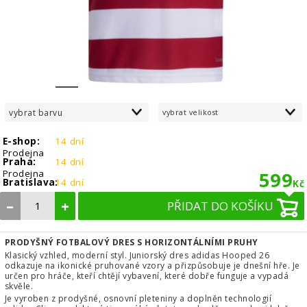
1
2
3
4
5
6
7
8
vybrat barvu
vybrat velikost
E-shop:
14 dní
Prodejna
Praha:
14 dní
Prodejna
599
Bratislava:
14 dní
Kč
–
+
PŘIDAT DO KOŠÍKU
PRODYŠNÝ FOTBALOVÝ DRES S HORIZONTÁLNÍMI PRUHY
Klasický vzhled, moderní styl. Juniorský dres adidas Hooped 26
odkazuje na ikonické pruhované vzory a přizpůsobuje je dnešní hře. Je
určen pro hráče, kteří chtějí vybavení, které dobře funguje a vypadá
skvěle.
Je vyroben z prodyšné, osnovní pleteniny a doplněn technologií