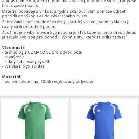
adidas Climacool, která ti pomáhá zůstat v pohodě a v suchu, i když se
hra rozjede naplno.
Materiál odvádějící vlhkost a rychle schnoucí vám pomůže udržet
pohodlí od výkopu až do závěrečného hvizdu.
Žebrovaný límec mu dodává čistý, klasický vzhled, zatímco klasický
rovný střih pohodlně padne.
Ať už hrajete víkendovou ligu nebo si jen tak kopete, tento dres adidas
je skvělou volbou pro pohodlí, výkon a styl, který se příliš nesnaží.
Vlastnosti:
- technologie CLIMACOOL pro odvod potu
- rovný střih
- kulatý žebrovaný výstřih
- vyšívané logo adidas
Materiál:
- osnovní pletenina, 100% recyklovaný polyester
Dětský dres adidas Tiro 26 League