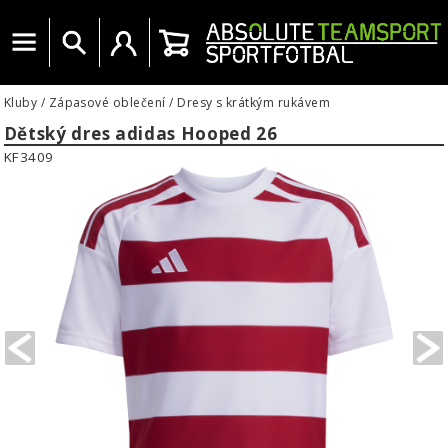
Menu
Vyhledat
Uživatelský účet
Košík
Kluby
/
Zápasové oblečení
/
Dresy s krátkým rukávem
Dětský dres adidas Hooped 26
KF3409
PREVIOUS