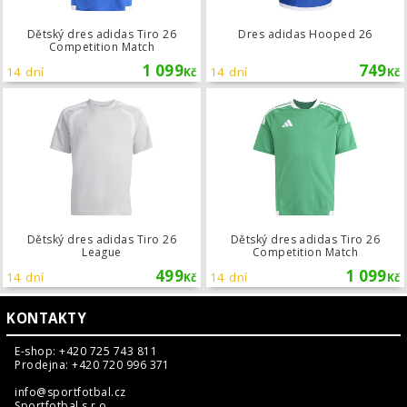
Dětský dres adidas Tiro 26
Dres adidas Hooped 26
Competition Match
1 099
749
14 dní
14 dní
Kč
Kč
Dětský dres adidas Tiro 26 League
Dětský dres adidas Tiro 26
Dětský dres adidas Tiro 26
League
Competition Match
499
1 099
14 dní
14 dní
Kč
Kč
KONTAKTY
E-shop: +420 725 743 811
Prodejna: +420 720 996 371
info@sportfotbal.cz
Sportfotbal s.r.o.