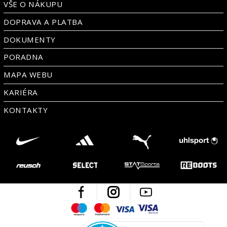
VŠE O NÁKUPU
DOPRAVA A PLATBA
DOKUMENTY
PORADNA
MAPA WEBU
KARIÉRA
KONTAKTY
Facebook
Instagram
Youtube
Maestro
Mastercard
Visa
Visa Electron
Česká kvalita
Ověřen