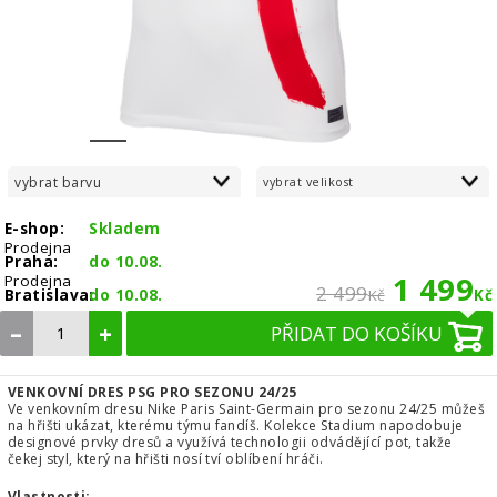
1
2
3
4
5
6
7
8
vybrat barvu
vybrat velikost
E-shop:
Skladem
Prodejna
Praha:
do 10.08.
1 499
Prodejna
2 499
Bratislava:
do 10.08.
Kč
Kč
–
+
PŘIDAT DO KOŠÍKU
VENKOVNÍ DRES PSG PRO SEZONU 24/25
Ve venkovním dresu Nike Paris Saint-Germain pro sezonu 24/25 můžeš
na hřišti ukázat, kterému týmu fandíš. Kolekce Stadium napodobuje
designové prvky dresů a využívá technologii odvádějící pot, takže
čekej styl, který na hřišti nosí tví oblíbení hráči.
Vlastnosti: