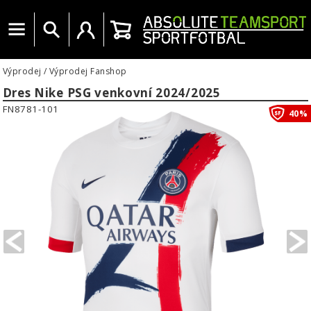
Menu
Vyhledat
Uživatelský účet
Košík
Výprodej
/
Výprodej Fanshop
Dres Nike PSG venkovní 2024/2025
FN8781-101
40%
PREVIOUS