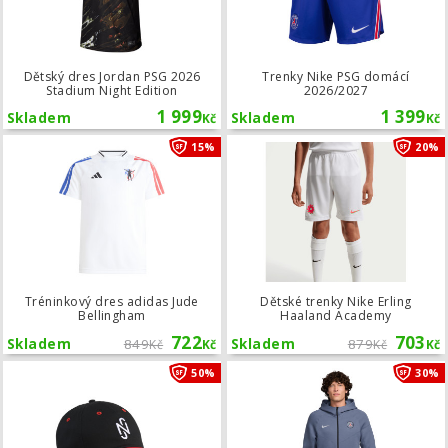
Dětský dres Jordan PSG 2026
Trenky Nike PSG domácí
Stadium Night Edition
2026/2027
1 999
1 399
Skladem
Skladem
Kč
Kč
Tréninkový dres adidas Jude Bellin
15%
20%
Tréninkový dres adidas Jude
Dětské trenky Nike Erling
Bellingham
Haaland Academy
722
703
Skladem
849
Skladem
879
Kč
Kč
Kč
Kč
Kšiltovka Puma Neymar Jr Baseball 
50%
30%