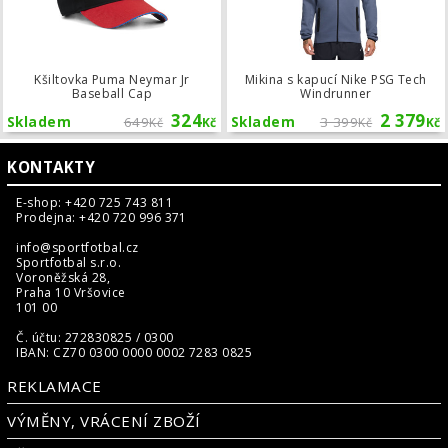
Kšiltovka Puma Neymar Jr
Mikina s kapucí Nike PSG Tech
Baseball Cap
Windrunner
324
2 379
Skladem
649
Skladem
3 399
Kč
Kč
Kč
Kč
KONTAKTY
E-shop: +420 725 743 811
Prodejna: +420 720 996 371
info@sportfotbal.cz
Sportfotbal s.r.o.
Voroněžská 28,
Praha 10 Vršovice
101 00
Č. účtu: 272830825 / 0300
IBAN: CZ70 0300 0000 0002 7283 0825
REKLAMACE
VÝMĚNY, VRÁCENÍ ZBOŽÍ