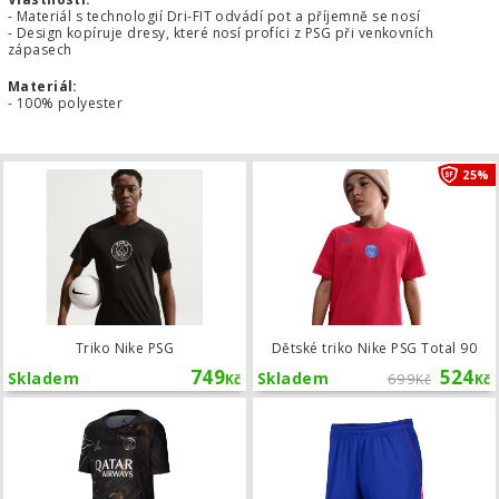
- Materiál s technologií Dri-FIT odvádí pot a příjemně se nosí
- Design kopíruje dresy, které nosí profíci z PSG při venkovních
zápasech
Materiál:
- 100% polyester
Triko Nike PSG
25%
Triko Nike PSG
Dětské triko Nike PSG Total 90
749
524
Skladem
Skladem
699
Kč
Kč
Kč
Dětský dres Jordan PSG 2026 Stadium