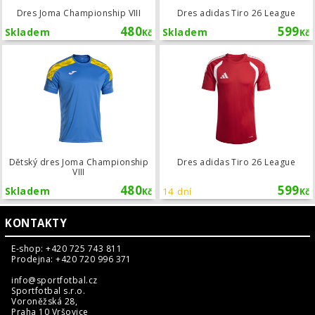
Dres Joma Championship VIII
Dres adidas Tiro 26 League
480
599
Skladem
Skladem
Kč
Kč
Dětský dres Joma Championship VIII
Dětský dres Joma Championship
Dres adidas Tiro 26 League
VIII
480
599
Skladem
14 dní
Kč
Kč
KONTAKTY
E-shop: +420 725 743 811
Prodejna: +420 720 996 371
info@sportfotbal.cz
Sportfotbal s.r.o.
Voroněžská 28,
Praha 10 Vršovice