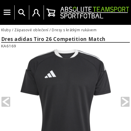
Menu
Vyhledat
Uživatelský účet
Košík
Kluby
/
Zápasové oblečení
/
Dresy s krátkým rukávem
Dres adidas Tiro 26 Competition Match
KA6169
PREVIOUS