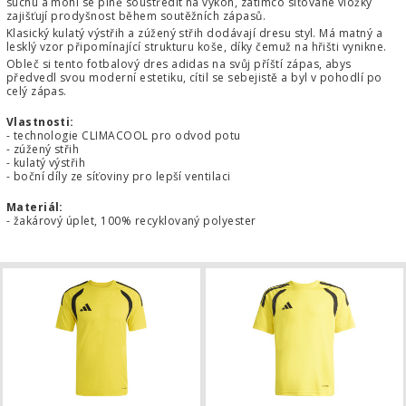
suchu a mohl se plně soustředit na výkon, zatímco síťované vložky
zajišťují prodyšnost během soutěžních zápasů.
Klasický kulatý výstřih a zúžený střih dodávají dresu styl. Má matný a
lesklý vzor připomínající strukturu koše, díky čemuž na hřišti vynikne.
Obleč si tento fotbalový dres adidas na svůj příští zápas, abys
předvedl svou moderní estetiku, cítil se sebejistě a byl v pohodlí po
celý zápas.
Vlastnosti:
- technologie CLIMACOOL pro odvod potu
- zúžený střih
- kulatý výstřih
- boční díly ze síťoviny pro lepší ventilaci
Materiál:
- žakárový úplet, 100% recyklovaný polyester
Dres adidas Tiro 26 League