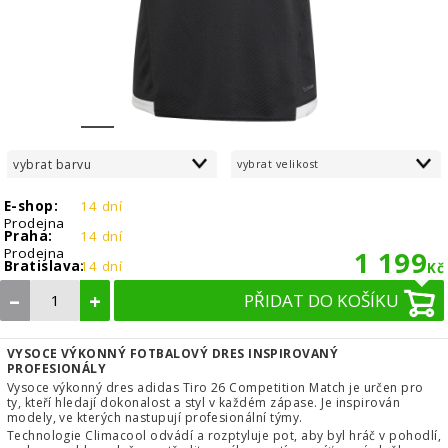
1
2
3
4
5
6
7
8
vybrat barvu
vybrat velikost
E-shop:
14 dní
Prodejna
Praha:
14 dní
Prodejna
1 199
Bratislava:
14 dní
Kč
–
+
PŘIDAT DO KOŠÍKU
VYSOCE VÝKONNÝ FOTBALOVÝ DRES INSPIROVANÝ
PROFESIONÁLY
Vysoce výkonný dres adidas Tiro 26 Competition Match je určen pro
ty, kteří hledají dokonalost a styl v každém zápase. Je inspirován
modely, ve kterých nastupují profesionální týmy.
Technologie Climacool odvádí a rozptyluje pot, aby byl hráč v pohodlí,