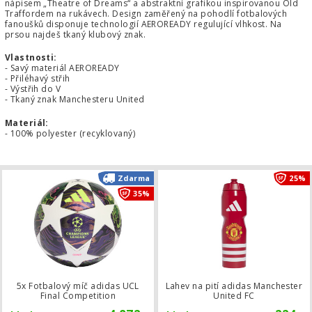
nápisem „Theatre of Dreams“ a abstraktní grafikou inspirovanou Old
Traffordem na rukávech. Design zaměřený na pohodlí fotbalových
fanoušků disponuje technologií AEROREADY regulující vlhkost. Na
prsou najdeš tkaný klubový znak.
Vlastnosti:
- Savý materiál AEROREADY
- Přiléhavý střih
- Výstřih do V
- Tkaný znak Manchesteru United
Materiál:
- 100% polyester (recyklovaný)
5x Fotbalový míč adidas UCL Final C
Zdarma
25%
35%
5x Fotbalový míč adidas UCL
Lahev na pití adidas Manchester
Final Competition
United FC