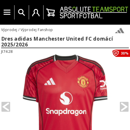
Menu
Vyhledat
Uživatelský účet
Košík
Výprodej
/
Výprodej Fanshop
Dres adidas Manchester United FC domácí
2025/2026
JI7428
30%
PREVIOUS