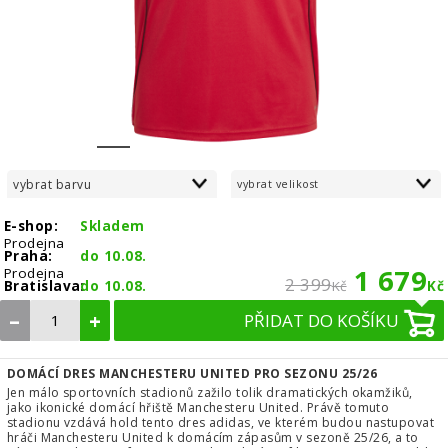
1
2
3
4
5
6
7
vybrat barvu
vybrat velikost
E-shop:
Skladem
Prodejna
Praha:
do 10.08.
1 679
Prodejna
2 399
Bratislava:
do 10.08.
Kč
Kč
–
+
PŘIDAT DO KOŠÍKU
DOMÁCÍ DRES MANCHESTERU UNITED PRO SEZONU 25/26
Jen málo sportovních stadionů zažilo tolik dramatických okamžiků,
jako ikonické domácí hřiště Manchesteru United. Právě tomuto
stadionu vzdává hold tento dres adidas, ve kterém budou nastupovat
hráči Manchesteru United k domácím zápasům v sezoně 25/26, a to