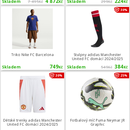
4 872
224
Skladem
7 495
Skladem
299
Kč
Kč
Kč
Kč
Triko Nike FC Barcelona
30%
Triko Nike FC Barcelona
Stulpny adidas Manchester
United FC domácí 2024/2025
749
384
Skladem
Skladem
549
Kč
Kč
Kč
Dětské trenky adidas Manchester Un
30%
25%
Dětské trenky adidas Manchester
Fotbalový míč Puma Neymar JR
United FC domácí 2024/2025
Graphic