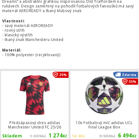
Dreams“ a abstraktní grafikou inspirovanou Old Traffordem na
rukávech. Design zaměřený na pohodlí fotbalových fanoušků má savý
materiál AEROREADY a tkaný klubový znak.
Vlastnosti:
- savý materiál AEROREADY
- rovný střih
- klasický výstřih
- tkaný znak Manchesteru United
Materiál:
- 100% polyester (recyklovaný)
Předzápasový dres adidas Manchest
25%
Zdarma
35%
Předzápasový dres adidas
10x Fotbalový míč adidas UCL
Manchester United FC 25/26
Final League Box
1 274
6 494
Skladem
1 699
14 dní
9 990
Kč
Kč
Kč
Kč