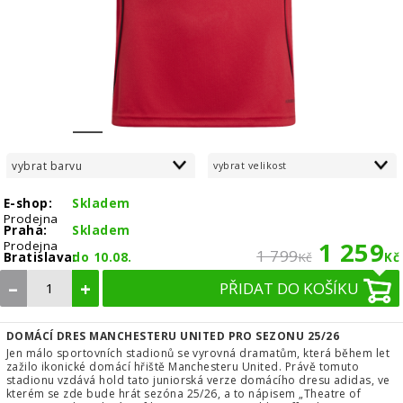
1
2
3
4
5
6
7
8
vybrat barvu
vybrat velikost
E-shop:
Skladem
Prodejna
Praha:
Skladem
1 259
Prodejna
1 799
Bratislava:
do 10.08.
Kč
Kč
–
+
PŘIDAT DO KOŠÍKU
DOMÁCÍ DRES MANCHESTERU UNITED PRO SEZONU 25/26
Jen málo sportovních stadionů se vyrovná dramatům, která během let
zažilo ikonické domácí hřiště Manchesteru United. Právě tomuto
stadionu vzdává hold tato juniorská verze domácího dresu adidas, ve
kterém se zde bude hrát sezóna 25/26, a to nápisem „Theatre of