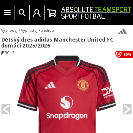
Menu
Vyhledat
Uživatelský účet
Košík
Výprodej
/
Výprodej Fanshop
Dětský dres adidas Manchester United FC
domácí 2025/2026
JP3013
30%
PREVIOUS