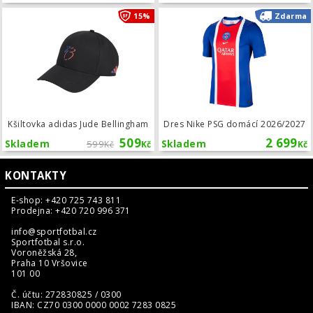
Kšiltovka adidas Jude Bellingham
15%
Zdarma
Kšiltovka adidas Jude Bellingham
Dres Nike PSG domácí 2026/2027
509
2 699
Skladem
599
Skladem
Kč
Kč
Kč
KONTAKTY
E-shop: +420 725 743 811
Prodejna: +420 720 996 371
info@sportfotbal.cz
Sportfotbal s.r.o.
Voroněžská 28,
Praha 10 Vršovice
101 00
Č. účtu: 272830825 / 0300
IBAN: CZ70 0300 0000 0002 7283 0825