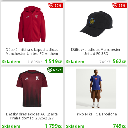
Dětská mikina s kapucí adidas Manc
20%
25%
Dětská mikina s kapucí adidas
Kšiltovka adidas Manchester
Manchester United FC Anthem
United FC 3RD
1 519
562
Skladem
1 899
Skladem
749
Kč
Kč
Kč
Kč
Dětský dres adidas AC Sparta Praha
Nové
Dětský dres adidas AC Sparta
Triko Nike FC Barcelona
Praha domácí 2026/2027
1 799
749
Skladem
Skladem
Kč
Kč