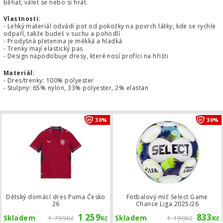
běhat, válet se nebo si hrát.
Vlastnosti:
- Lehký materiál odvádí pot od pokožky na povrch látky, kde se rychle
odpaří, takže budeš v suchu a pohodlí
- Prodyšná pletenina je měkká a hladká
- Trenky mají elastický pas
- Design napodobuje dresy, které nosí profíci na hřišti
Materiál:
- Dres/trenky: 100% polyester
- Stulpny: 65% nylon, 33% polyester, 2% elastan
Dětský domácí dres Puma Česko 26
30%
30%
Dětský domácí dres Puma Česko
Fotbalový míč Select Game
26
Chance Liga 2025/26
1 259
833
Skladem
1 799
Skladem
1 190
Kč
Kč
Kč
Kč