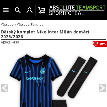
Menu
Vyhledat
Uživatelský účet
Košík
Výprodej
/
Výprodej Fanshop
Dětský komplet Nike Inter Milán domácí
2025/2026
HJ5621-439
30%
PREVIOUS