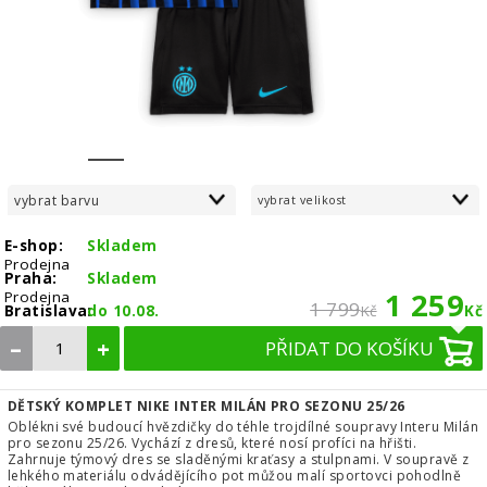
1
2
3
4
5
6
7
8
vybrat barvu
vybrat velikost
E-shop:
Skladem
Prodejna
Praha:
Skladem
1 259
Prodejna
1 799
Bratislava:
do 10.08.
Kč
Kč
–
+
PŘIDAT DO KOŠÍKU
DĚTSKÝ KOMPLET NIKE INTER MILÁN PRO SEZONU 25/26
Oblékni své budoucí hvězdičky do téhle trojdílné soupravy Interu Milán
pro sezonu 25/26. Vychází z dresů, které nosí profíci na hřišti.
Zahrnuje týmový dres se sladěnými kraťasy a stulpnami. V soupravě z
lehkého materiálu odvádějícího pot můžou malí sportovci pohodlně