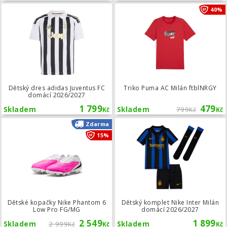
Dětský dres adidas Juventus FC dom
40%
Dětský dres adidas Juventus FC
Triko Puma AC Milán ftblNRGY
domácí 2026/2027
1 799
479
Skladem
Skladem
799
Kč
Kč
Kč
Dětské kopačky Nike Phantom 6 Low
Zdarma
15%
Dětské kopačky Nike Phantom 6
Dětský komplet Nike Inter Milán
Low Pro FG/MG
domácí 2026/2027
2 549
1 899
Skladem
2 999
Skladem
Kč
Kč
Kč