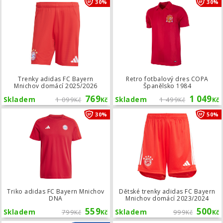
30%
30%
Trenky adidas FC Bayern
Retro fotbalový dres COPA
Mnichov domácí 2025/2026
Španělsko 1984
769
1 049
Skladem
1 099
Skladem
1 499
Kč
Kč
Kč
Kč
Triko adidas FC Bayern Mnichov DN
30%
50%
Triko adidas FC Bayern Mnichov
Dětské trenky adidas FC Bayern
DNA
Mnichov domácí 2023/2024
559
500
Skladem
799
Skladem
999
Kč
Kč
Kč
Kč