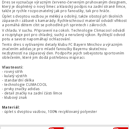
Dres se vyznačuje výrazným červeno-červeným pruhovaným designem,
který je doplněný o nový límec a klasický podpis na zadní straně límce,
takže je rychle rozpoznatelný jak pro fanoušky, tak pro hráče.
Úplet s dvojitou vazbou je měkký a odolný, takže obstojí při školních
zápasech i zábavě s kamarády. Rychleschnoucí materiál odvádí vlhkost
a pomáhá dětem cítit se pohodlně při sprintech i zákrocích.
V chladu. V suchu. Připravení na cokoli. Technologie Climacool odvádí
a rozptyluje pot pro chladný, suchý a nerušený výkon. Rychlejší odvod
potu a savost napomáhají ochlazování.
Tento dres s vyšívanými detaily klubu FC Bayern Mnichov a výrazným
značením adidas je pro mladé fanoušky Bayernu skutečnou
nezbytností na zápasový den. Podpořte jejich sebejistotu sportovním
oblečením, které jim dodá potřebnou inspiraci.
Vlastnosti:
- rovný střih
- kulatý výstřih
- standardní délka
- technologie CLIMACOOL
- prvky značky adidas
- detail značky na zadní části límce
- klubový znak
Materiál:
- úplet s dvojitou vazbou, 100% recyklovaný polyester
Trenky adidas FC Bayern Mnichov d