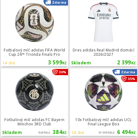
Fotbalový míč adidas FIFA World Cup
Zdarma
Fotbalový míč adidas FIFA World
Dres adidas Real Madrid domácí
Cup 26™ Trionda Finals Pro
2026/2027
3 599
2 399
14 dní
Skladem
Kč
Kč
Fotbalový míč adidas FC Bayern Mni
30%
Zdarma
35%
Fotbalový míč adidas FC Bayern
10x Fotbalový míč adidas UCL
Mnichov 3RD Club
Final League Box
384
6 494
Skladem
549
14 dní
9 990
Kč
Kč
Kč
Kč