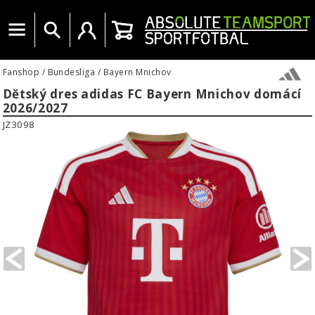
Menu
Vyhledat
Uživatelský účet
Košík
Fanshop
/
Bundesliga
/
Bayern Mnichov
Dětský dres adidas FC Bayern Mnichov domácí
2026/2027
JZ3098
PREVIOUS