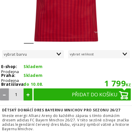
1
2
3
4
5
6
7
8
vybrat barvu
vybrat velikost
E-shop:
Skladem
Prodejna
Praha:
Skladem
Prodejna
1 799
Bratislava:
do 10.08.
Kč
–
+
PŘIDAT DO KOŠÍKU
DĚTSKÝ DOMÁCÍ DRES BAYERNU MNICHOV PRO SEZONU 26/27
Vneste energii Allianz Areny do každého zápasu s tímto domácím
dresem adidas FC Bayern Mnichov 26/27. V této sezóně oživuje značka
adidas legendární červený dres klubu, výrazný symbol vášně a historie
Bayernu Mnichov.