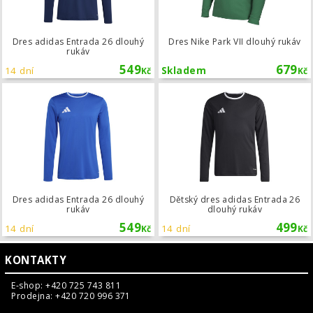
Dres adidas Entrada 26 dlouhý
Dres Nike Park VII dlouhý rukáv
rukáv
549
679
14 dní
Skladem
Kč
Kč
Dres adidas Entrada 26 dlouhý ruká
Dres adidas Entrada 26 dlouhý
Dětský dres adidas Entrada 26
rukáv
dlouhý rukáv
549
499
14 dní
14 dní
Kč
Kč
KONTAKTY
E-shop: +420 725 743 811
Prodejna: +420 720 996 371