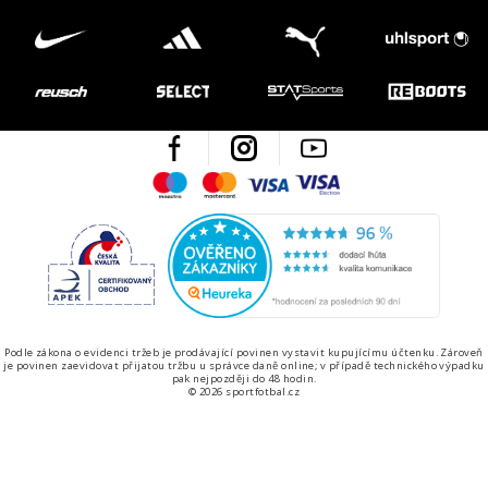
Facebook
Instagram
Youtube
Maestro
Mastercard
Visa
Visa Electron
Česká kvalita
Ověřen
Podle zákona o evidenci tržeb je prodávající povinen vystavit kupujícímu účtenku. Zároveň
je povinen zaevidovat přijatou tržbu u správce daně online; v případě technického výpadku
pak nejpozději do 48 hodin.
© 2026 sportfotbal.cz