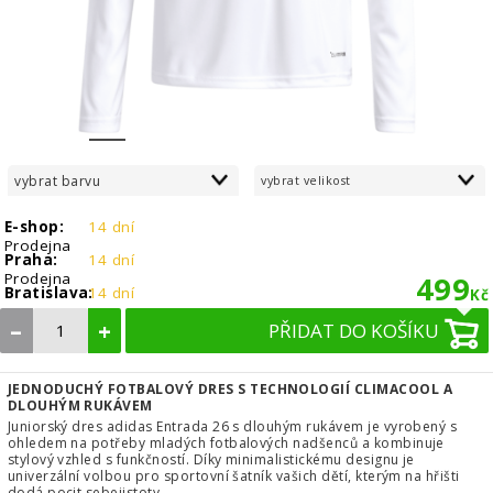
1
2
3
4
5
6
7
8
vybrat barvu
vybrat velikost
E-shop:
14 dní
Prodejna
Praha:
14 dní
Prodejna
499
Bratislava:
14 dní
Kč
–
+
PŘIDAT DO KOŠÍKU
JEDNODUCHÝ FOTBALOVÝ DRES S TECHNOLOGIÍ CLIMACOOL A
DLOUHÝM RUKÁVEM
Juniorský dres adidas Entrada 26 s dlouhým rukávem je vyrobený s
ohledem na potřeby mladých fotbalových nadšenců a kombinuje
stylový vzhled s funkčností. Díky minimalistickému designu je
univerzální volbou pro sportovní šatník vašich dětí, kterým na hřišti
dodá pocit sebejistoty.