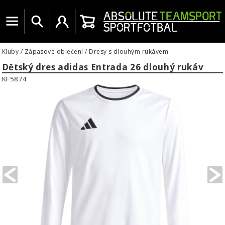
Menu
Vyhledat
Uživatelský účet
Košík
Kluby
/
Zápasové oblečení
/
Dresy s dlouhým rukávem
Dětský dres adidas Entrada 26 dlouhý rukáv
KF5874
PREVIOUS