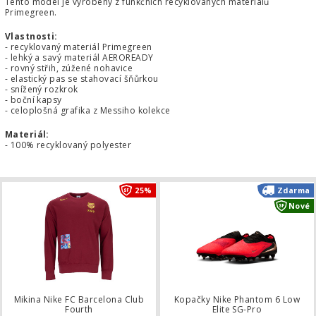
Tento model je vyrobený z funkčních recyklovaných materiálů
Primegreen.
Vlastnosti:
- recyklovaný materiál Primegreen
- lehký a savý materiál AEROREADY
- rovný střih, zúžené nohavice
- elastický pas se stahovací šňůrkou
- snížený rozkrok
- boční kapsy
- celoplošná grafika z Messiho kolekce
Materiál:
- 100% recyklovaný polyester
Mikina Nike FC Barcelona Club Fourt
25%
Zdarma
Nové
Mikina Nike FC Barcelona Club
Kopačky Nike Phantom 6 Low
Fourth
Elite SG-Pro