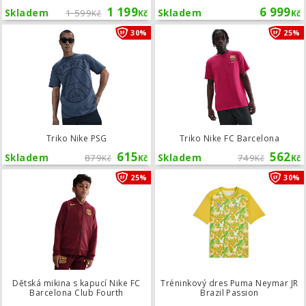
1 199
6 999
Skladem
1 599
Skladem
Kč
Kč
Kč
Triko Nike PSG
30%
25%
Triko Nike PSG
Triko Nike FC Barcelona
615
562
Skladem
879
Skladem
749
Kč
Kč
Kč
Kč
Dětská mikina s kapucí Nike FC Barc
25%
30%
Dětská mikina s kapucí Nike FC
Tréninkový dres Puma Neymar JR
Barcelona Club Fourth
Brazil Passion