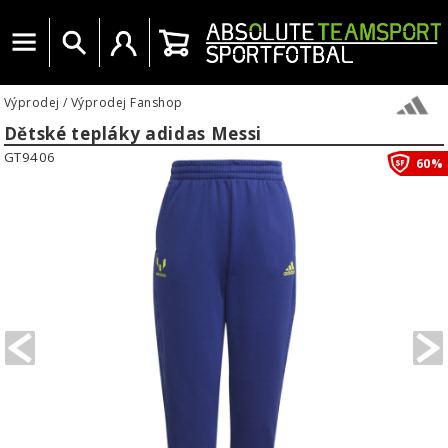
Menu
Vyhledat
Uživatelský účet
Košík
Výprodej
/
Výprodej Fanshop
Dětské tepláky adidas Messi
GT9406
60%
PREVIOUS