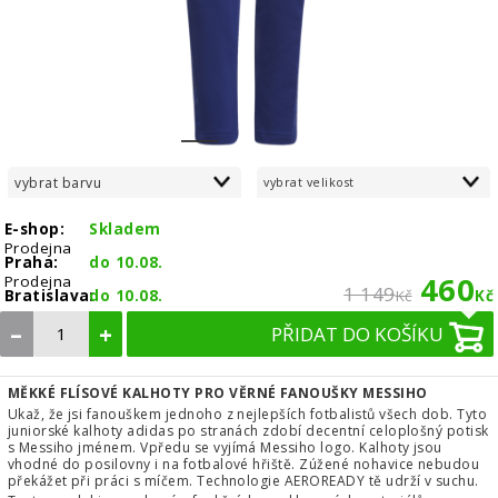
1
2
3
vybrat barvu
vybrat velikost
E-shop:
Skladem
Prodejna
Praha:
do 10.08.
460
Prodejna
1 149
Bratislava:
do 10.08.
Kč
Kč
–
+
PŘIDAT DO KOŠÍKU
MĚKKÉ FLÍSOVÉ KALHOTY PRO VĚRNÉ FANOUŠKY MESSIHO
Ukaž, že jsi fanouškem jednoho z nejlepších fotbalistů všech dob. Tyto
juniorské kalhoty adidas po stranách zdobí decentní celoplošný potisk
s Messiho jménem. Vpředu se vyjímá Messiho logo. Kalhoty jsou
vhodné do posilovny i na fotbalové hřiště. Zúžené nohavice nebudou
překážet při práci s míčem. Technologie AEROREADY tě udrží v suchu.