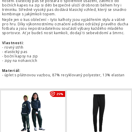
nošení. Elastický pas se postará o spolehlivé usazení, zatímco do
bočních kapes na zip si děti bezpečně uloží drobnosti během hry i
tréninku. Středně vysoký pas dodává klasický vzhled, který se snadno
kombinuje s jakýmkoli topem.
Nejde jen o kus oblečení – tyto kalhoty jsou vyjádřením stylu a vášně
pro hru. Díky výkonnostnímu označení adidas odrážejí pravého ducha
fotbalu a jsou nepostradatelnou součástí výbavy každého mladého
sportovce. Ať je budeš nosit kamkoli, dodají ti sebevědomí a šmrnc.
Vlastnosti:
- rovný střih
- elastický pas
- boční kapsy na zip
- zipy na nohavicích
Materiál:
- úplet s plátnovou vazbou, 87% recyklovaný polyester, 13% elastan
Dětské tepláky Nike Kylian Mbappé C
25%