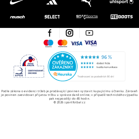
Facebook
Instagram
Youtube
Maestro
Mastercard
Visa
Visa Electron
Česká kvalita
Ověřen
Podle zákona o evidenci tržeb je prodávající povinen vystavit kupujícímu účtenku. Zároveň
je povinen zaevidovat přijatou tržbu u správce daně online; v případě technického výpadku
pak nejpozději do 48 hodin.
© 2026 sportfotbal.cz