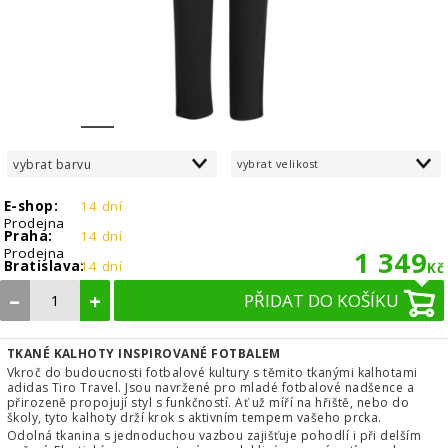
1
2
3
4
5
6
7
8
vybrat barvu
vybrat velikost
E-shop:
14 dní
Prodejna
Praha:
14 dní
Prodejna
1 349
Bratislava:
14 dní
Kč
–
+
PŘIDAT DO KOŠÍKU
TKANÉ KALHOTY INSPIROVANÉ FOTBALEM
Vkroč do budoucnosti fotbalové kultury s těmito tkanými kalhotami
adidas Tiro Travel. Jsou navržené pro mladé fotbalové nadšence a
přirozeně propojují styl s funkčností. Ať už míří na hřiště, nebo do
školy, tyto kalhoty drží krok s aktivním tempem vašeho prcka.
Odolná tkanina s jednoduchou vazbou zajišťuje pohodlí i při delším