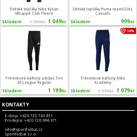
Dětské tepláky Nike Kylian
Dětské tepláky Puma teamGOAL
Mbappé Club Fleece
Casuals
1 049
999
Skladem
1 399
Skladem
Kč
Kč
Kč
Tréninkové kalhoty adidas Tiro 26 L
10%
Tréninkové kalhoty adidas Tiro
Tréninkové kalhoty Nike
26 League Regular
Academy
1 199
1 079
Skladem
Skladem
1 199
Kč
Kč
Kč
KONTAKTY
E-shop: +420 725 743 811
Prodejna: +420 720 996 371
info@sportfotbal.cz
Sportfotbal s.r.o.