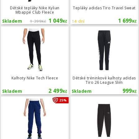
Dětské tepláky Nike Kylian
Tepláky adidas Tiro Travel Sweat
Mbappé Club Fleece
1 049
1 699
Skladem
1 399
14 dní
Kč
Kč
Kč
Kalhoty Nike Tech Fleece
Kalhoty Nike Tech Fleece
Dětské tréninkové kalhoty adidas
Tiro 26 League Slim
2 499
999
Skladem
Skladem
Kč
Kč
Dětské tepláky Nike Kylian Mbappé C
25%