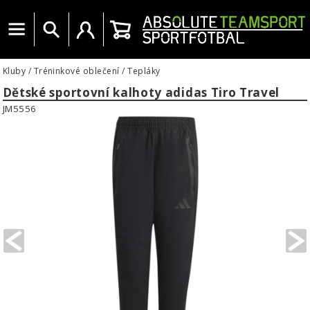
Menu
Vyhledat
Uživatelský účet
Košík
Kluby
/
Tréninkové oblečení
/
Tepláky
Dětské sportovní kalhoty adidas Tiro Travel
JM5556
PREVIOUS