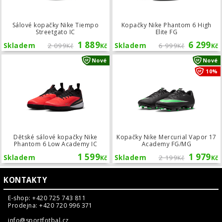
Sálové kopačky Nike Tiempo
Kopačky Nike Phantom 6 High
Streetgato IC
Elite FG
1 889
6 299
Skladem
2 099
Skladem
6 999
Kč
Kč
Kč
Kč
Dětské sálové kopačky Nike Phanto
Nové
Nové
10%
Dětské sálové kopačky Nike
Kopačky Nike Mercurial Vapor 17
Phantom 6 Low Academy IC
Academy FG/MG
1 599
1 979
Skladem
Skladem
2 199
Kč
Kč
Kč
KONTAKTY
E-shop: +420 725 743 811
Prodejna: +420 720 996 371
info@sportfotbal.cz