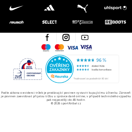
Facebook
Instagram
Youtube
Maestro
Mastercard
Visa
Visa Electron
Česká kvalita
Ověřen
Podle zákona o evidenci tržeb je prodávající povinen vystavit kupujícímu účtenku. Zároveň
je povinen zaevidovat přijatou tržbu u správce daně online; v případě technického výpadku
pak nejpozději do 48 hodin.
© 2026 sportfotbal.cz