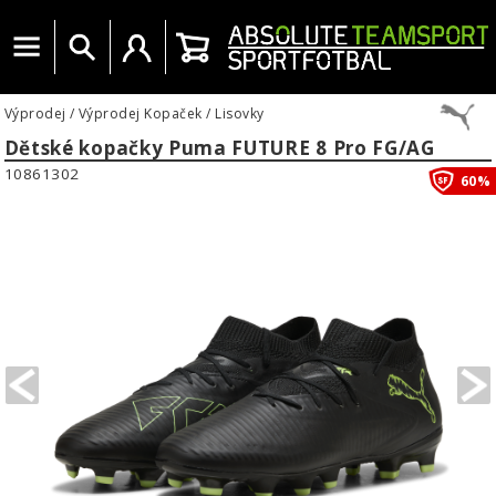
Menu
Vyhledat
Uživatelský účet
Košík
Výprodej
/
Výprodej Kopaček
/
Lisovky
Dětské kopačky Puma FUTURE 8 Pro FG/AG
10861302
60%
PREVIOUS