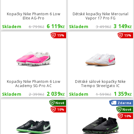
Kopačky Nike Phantom 6 Low
Dětské kopačky Nike Mercurial
Elite AG-Pro
Vapor 17 Pro FG
6 119
3 149
Skladem
6 799
Skladem
3 499
Kč
Kč
Kč
Kč
Kopačky Nike Phantom 6 Low Acade
15%
15%
Kopačky Nike Phantom 6 Low
Dětské sálové kopačky Nike
Academy SG-Pro AC
Tiempo Streetgato IC
2 039
1 359
Skladem
2 399
Skladem
1 599
Kč
Kč
Kč
Kč
Sálové kopačky Nike Tiempo Streetga
Nové
Zdarma
10%
Nové
10%