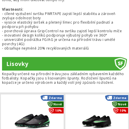
Vlastnosti:
- cílené vyztužení svršku PWRTAPE zajistí lepší stabilitu a zároveň
zvyšuje odolnost boty
- vysoce elastický svršek a pletený límec pro flexibilní padnutí a
podporu při pohybu
- povrchová úprava GripControl na svršku zajistí lepší kontrolu míče
- inovativní design kolíků podporuje výbušný pohyb ve 360°
- univerzální podrážka FG/AG je určena na přírodní trávu i umělé
povrchy (4G)
- obsahuje nejméně 20% recyklovaných materiálů
Lisovky
Kopačky určené na přírodní trávu jsou základním vybavením každého
fotbalisty. Kopačky jsou s lisovanými špunty. Rozložení špuntů na
kopačce je určeno výrobcem a každý volí jiný způsob rozložení.
Kopačky Nike Phantom 6 Low Elite A
Zdarma
Zdarma
Nové
Nové
10%
10%