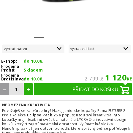
1
2
3
4
5
6
vybrat barvu
vybrat velikost
E-shop:
do 10.08.
Prodejna
Praha:
Skladem
1 120
Prodejna
2 799
Bratislava:
do 10.08.
Kč
Kč
–
+
PŘIDAT DO KOŠÍKU
NEOMEZENÁ KREATIVITA
Považuješ se za tvůrce hry? Nazuj juniorské kopačky Puma FUTURE 8
Pro z kolekce
Eclipse Pack 25
a popusť uzdu své kreativitě! Tyto
kopačky mají flexibilní svršek z materiálu LYCRA® a inovativní design
kolíků, který ti zajistí maximální obratnost. Vyjímatelná vložka
NanoGrip pak už jen dotvoří pohodlí, které správný tvůrce potřebuje k
tomu, aby mohl diktovat tempo hry.