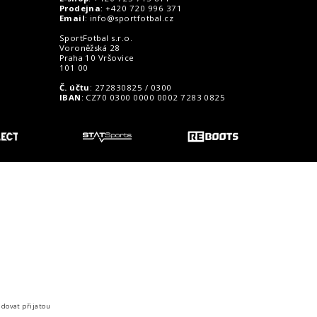
Prodejna
: +420 720 996 371
Email
:
info@sportfotbal.cz
SportFotbal s.r.o.
Voroněžská 28
Praha 10 Vršovice
101 00
Č. účtu
: 272830825 / 0300
IBAN
: CZ70 0300 0000 0002 7283 0825
o zákazníky
idovat přijatou