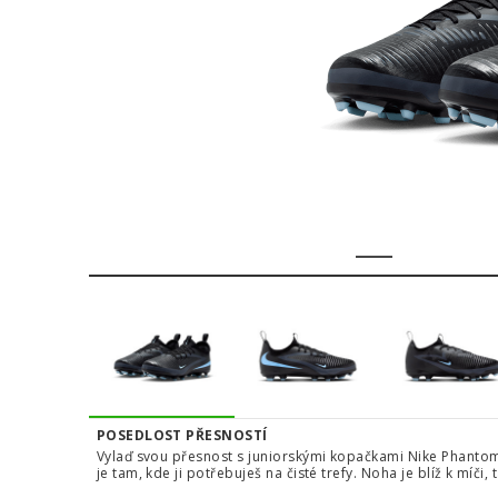
1
2
3
4
POSEDLOST PŘESNOSTÍ
Vylaď svou přesnost s juniorskými kopačkami Nike Phant
je tam, kde ji potřebuješ na čisté trefy. Noha je blíž k míči,