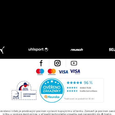
Facebook
Instagram
Youtube
Maestro
Mastercard
Visa
Visa Electron
Česká kvalita
Ověřen
 evidenci tržeb je prodávající povinen vystavit kupujícímu účtenku. Zároveň je povinen zaev
tržbu u správce daně online; v případě technického výpadku pak nejpozději do 48 hodin.