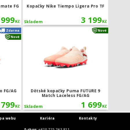
imate FG
Kopačky Nike Tiempo Ligera Pro TF
 999
3 199
Kč
Kč
Skladem
xSG
Kopačky Puma FUTURE 9 Pro FG/AG
Dětské kop
Zdarma
Nové
Nové
o FG/AG
Dětské kopačky Puma FUTURE 9
Match Laceless FG/AG
 799
1 699
Kč
Kč
Skladem
pa webu
Kariéra
Kontakty
E-shop
: +420 725 743 811