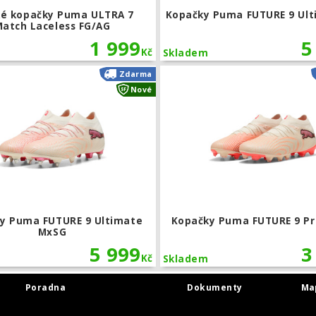
ké kopačky Puma ULTRA 7
Kopačky Puma FUTURE 9 Ult
atch Laceless FG/AG
1 999
5
Kč
Skladem
a ULTRA NITRO 7 Ultimate MxSG
Kopačky Puma FUTURE 9 Ultimate M
Zdarma
Nové
y Puma FUTURE 9 Ultimate
Kopačky Puma FUTURE 9 Pr
MxSG
5 999
3
Kč
Skladem
Poradna
Dokumenty
Ma