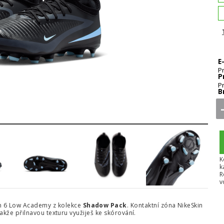
E
P
P
P
B
5
6
7
8
K
k
R
v
om 6 Low Academy z kolekce
Shadow Pack
. Kontaktní zóna NikeSkin
 takže přilnavou texturu využiješ ke skórování.