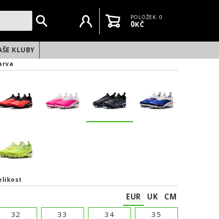
Uživatelský účet
Košík
POLOŽEK: 0
0
KČ
AŠE KLUBY
arva
elikost
EUR
UK
CM
NEXT
32
33
34
35