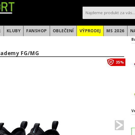
sportfotbal.cz
R
KLUBY
FANSHOP
OBLEČENÍ
VÝPRODEJ
MS 2026
N
B
Academy FG/MG
35%
V