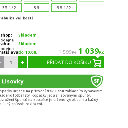
35 1/2
36
38 1/2
Tabulka velikostí
-shop:
Skladem
rodejna
raha:
Skladem
1 039
rodejna
1 599
ratislava:
do 10.08.
Kč
Kč
–
+
PŘIDAT DO KOŠÍKU
Lisovky
opačky určené na přírodní trávu jsou základním vybavením
aždého fotbalisty. Kopačky jsou s lisovanými špunty.
ozložení špuntů na kopačce je určeno výrobcem a každý
olí jiný způsob rozložení.