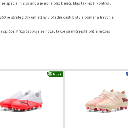
se speciální síťovinou je noha blíž k míči. Máš tak lepší kontrolu
60 je strategicky umístěný v přední části boty a pomáhá ti rychle
a špičce. Přizpůsobuje se noze, takže jsi míči ještě blíž a můžeš
a KING 20 Ultimate FG/AG
Dětské kopačky Puma ULTRA 7 Match
Nové