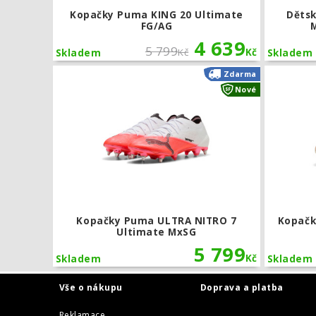
Kopačky Puma KING 20 Ultimate
Děts
FG/AG
M
4 639
5 799
Kč
Kč
Skladem
Skladem
Kopačky Pum
Zdarma
Nové
Kopačky Puma ULTRA NITRO 7
Kopačk
Ultimate MxSG
5 799
Kč
Skladem
Skladem
Vše o nákupu
Doprava a platba
Reklamace