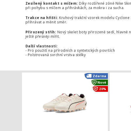
Zesílený kontakt s míčem:
Díky rozšířené zóně Nike Skin 
při pohybu s míčem a přihrávkách, za mokra i za sucha.
Trakce na hřišti:
Kruhový trakční vzorek modelu Cyclone 3
přihrávat a měnit směr.
Přirozený střih:
Nový skelet boty přirozeně sedí, hlavně n
ještě přesněji mířit.
Další vlastnosti:
- Pro použití na přírodních a syntetických površích
- Polstrovaná svrchní vrstva stélky
Kopačky Pum
Zdarma
Nové
20%