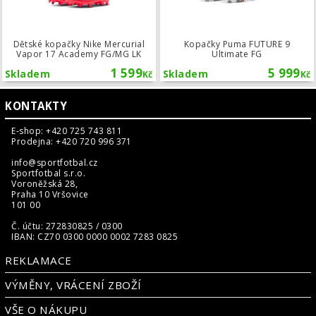
Dětské kopačky Nike Mercurial
Kopačky Puma FUTURE 9
Vapor 17 Academy FG/MG LK
Ultimate FG
1 599
5 999
Skladem
Skladem
Kč
Kč
KONTAKTY
E-shop: +420 725 743 811
Prodejna: +420 720 996 371
info@sportfotbal.cz
Sportfotbal s.r.o.
Voroněžská 28,
Praha 10 Vršovice
101 00
Č. účtu: 272830825 / 0300
IBAN: CZ70 0300 0000 0002 7283 0825
REKLAMACE
VÝMĚNY, VRÁCENÍ ZBOŽÍ
VŠE O NÁKUPU