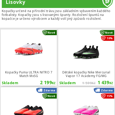
Lisovky
Kopačky určené na přírodní trávu jsou základním vybavením každého
fotbalisty. Kopačky jsou s lisovanými špunty. Rozložení špuntů na
kopačce je určeno výrobcem a každý volí jiný způsob rozložení.
Kopačky Puma ULTRA NITRO 7 Matc
Nové
Nové
10%
Kopačky Puma ULTRA NITRO 7
Dětské kopačky Nike Mercurial
Match MxSG
Vapor 17 Academy FG/MG
2 199
1 439
Skladem
Skladem
1 599
Kč
Kč
Kč
Kopačky Nike Phantom 6 Low Pro TF
Zdarma
Zdarma
Nové
15%