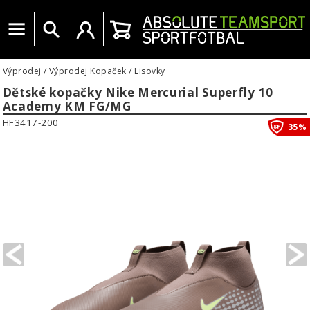
Menu
Vyhledat
Uživatelský účet
Košík
Výprodej
/
Výprodej Kopaček
/
Lisovky
Dětské kopačky Nike Mercurial Superfly 10
Academy KM FG/MG
HF3417-200
35%
PREVIOUS