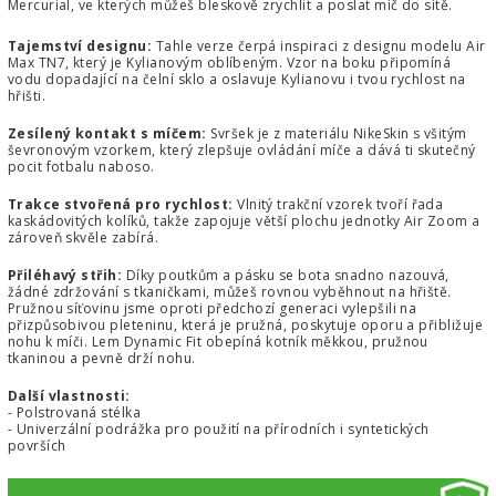
Mercurial, ve kterých můžeš bleskově zrychlit a poslat míč do sítě.
Tajemství designu:
Tahle verze čerpá inspiraci z designu modelu Air
Max TN7, který je Kylianovým oblíbeným. Vzor na boku připomíná
vodu dopadající na čelní sklo a oslavuje Kylianovu i tvou rychlost na
hřišti.
Zesílený kontakt s míčem:
Svršek je z materiálu NikeSkin s všitým
ševronovým vzorkem, který zlepšuje ovládání míče a dává ti skutečný
pocit fotbalu naboso.
Trakce stvořená pro rychlost:
Vlnitý trakční vzorek tvoří řada
kaskádovitých kolíků, takže zapojuje větší plochu jednotky Air Zoom a
zároveň skvěle zabírá.
Přiléhavý střih:
Díky poutkům a pásku se bota snadno nazouvá,
žádné zdržování s tkaničkami, můžeš rovnou vyběhnout na hřiště.
Pružnou síťovinu jsme oproti předchozí generaci vylepšili na
přizpůsobivou pleteninu, která je pružná, poskytuje oporu a přibližuje
nohu k míči. Lem Dynamic Fit obepíná kotník měkkou, pružnou
tkaninou a pevně drží nohu.
Další vlastnosti:
- Polstrovaná stélka
- Univerzální podrážka pro použití na přírodních i syntetických
površích