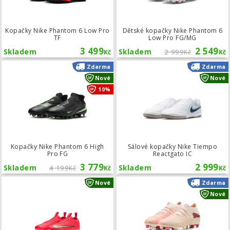
Kopačky Nike Phantom 6 Low Pro
Dětské kopačky Nike Phantom 6
TF
Low Pro FG/MG
3 499
2 549
Skladem
Skladem
2 999
Kč
Kč
Kč
Kopačky Nike Phantom 6 High Pro F
Zdarma
Zdarma
Nové
Nové
10%
Kopačky Nike Phantom 6 High
Sálové kopačky Nike Tiempo
Pro FG
Reactgato IC
3 779
2 999
Skladem
4 199
Skladem
Kč
Kč
Kč
Dětské kopačky Nike Mercurial Vap
Nové
Zdarma
Nové