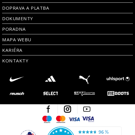
DOPRAVA A PLATBA
DOKUMENTY
PORADNA
MAPA WEBU
KARIÉRA
KONTAKTY
Facebook
Instagram
Youtube
Maestro
Mastercard
Visa
Visa Electron
Česká kvalita
Ověřen