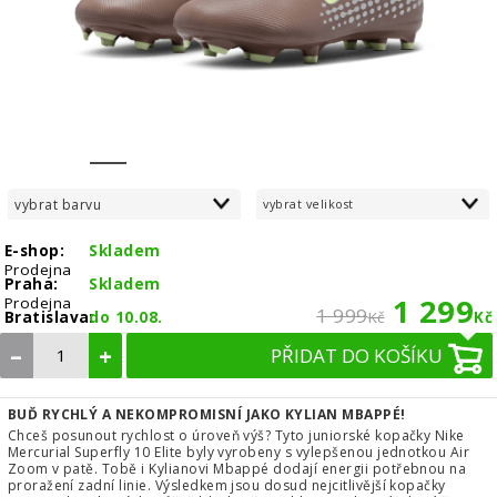
1
2
3
4
5
6
7
8
vybrat barvu
vybrat velikost
E-shop:
Skladem
Prodejna
Praha:
Skladem
1 299
Prodejna
1 999
Bratislava:
do 10.08.
Kč
Kč
–
+
PŘIDAT DO KOŠÍKU
BUĎ RYCHLÝ A NEKOMPROMISNÍ JAKO KYLIAN MBAPPÉ!
Chceš posunout rychlost o úroveň výš? Tyto juniorské kopačky Nike
Mercurial Superfly 10 Elite byly vyrobeny s vylepšenou jednotkou Air
Zoom v patě. Tobě i Kylianovi Mbappé dodají energii potřebnou na
proražení zadní linie. Výsledkem jsou dosud nejcitlivější kopačky