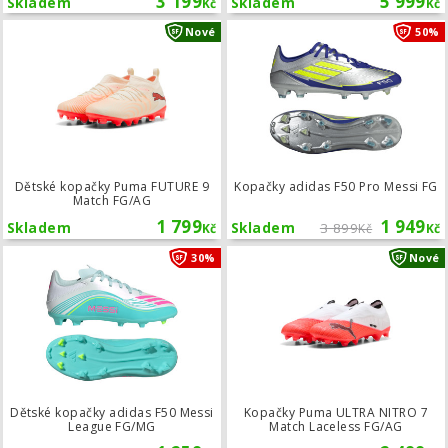
3 199
5 999
Skladem
Skladem
Kč
Kč
Dětské kopačky Puma FUTURE 9 Mat
Nové
50%
Dětské kopačky Puma FUTURE 9
Kopačky adidas F50 Pro Messi FG
Match FG/AG
1 799
1 949
Skladem
Skladem
3 899
Kč
Kč
Kč
Dětské kopačky adidas F50 Messi L
30%
Nové
Dětské kopačky adidas F50 Messi
Kopačky Puma ULTRA NITRO 7
League FG/MG
Match Laceless FG/AG