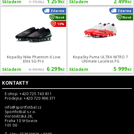
1 259
2 499
Skladem
1 799
Skladem
Kč
Kč
Kč
Kopačky Nike Phantom 6 Low Elite S
Zdarma
Zdarma
Nové
Nové
10%
Kopačky Nike Phantom 6 Low
Kopačky Puma ULTRA NITRO 7
Elite SG-Pro
Ultimate Laceless FG
6 299
5 999
Skladem
6 999
Skladem
Kč
Kč
Kč
KONTAKTY
E-shop: +420 725 743 811
Prodejna: +420 720 996 371
info@sportfotbal.cz
Sportfotbal s.r.o.
Voroněžská 28,
Praha 10 Vršovice
101 00