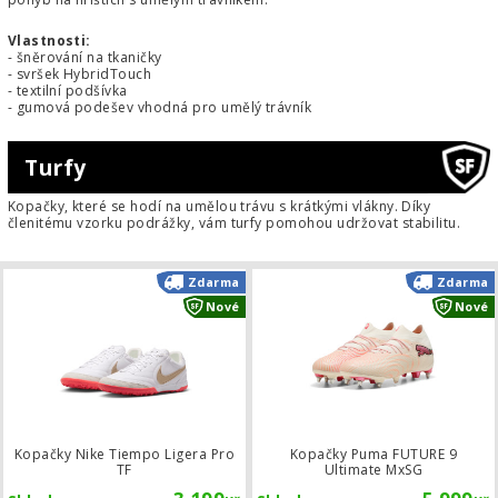
Vlastnosti:
- šněrování na tkaničky
- svršek HybridTouch
- textilní podšívka
- gumová podešev vhodná pro umělý trávník
Turfy
Kopačky, které se hodí na umělou trávu s krátkými vlákny. Díky
členitému vzorku podrážky, vám turfy pomohou udržovat stabilitu.
Kopačky Nike Tiempo Ligera Pro TF
Zdarma
Zdarma
Nové
Nové
Kopačky Nike Tiempo Ligera Pro
Kopačky Puma FUTURE 9
TF
Ultimate MxSG