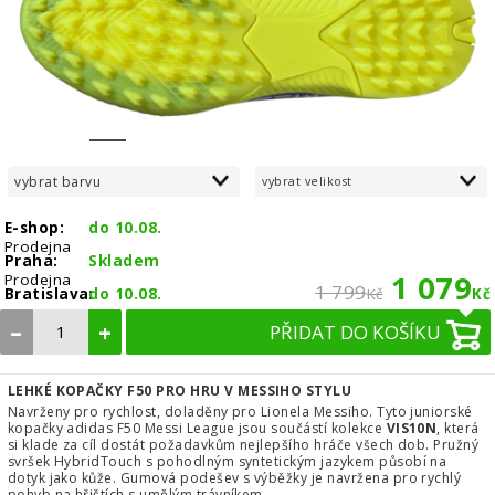
1
2
3
4
5
6
7
8
vybrat barvu
vybrat velikost
E-shop:
do 10.08.
Prodejna
Praha:
Skladem
1 079
Prodejna
1 799
Bratislava:
do 10.08.
Kč
Kč
–
+
PŘIDAT DO KOŠÍKU
LEHKÉ KOPAČKY F50 PRO HRU V MESSIHO STYLU
Navrženy pro rychlost, doladěny pro Lionela Messiho. Tyto juniorské
kopačky adidas F50 Messi League jsou součástí kolekce
VIS10N
, která
si klade za cíl dostát požadavkům nejlepšího hráče všech dob. Pružný
svršek HybridTouch s pohodlným syntetickým jazykem působí na
dotyk jako kůže. Gumová podešev s výběžky je navržena pro rychlý
pohyb na hřištích s umělým trávníkem.